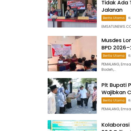
Tidak Ada 
Jalanan
Berita Utama
K
EMSATUNEWS.CO.I
Musdes Lon
BPD 2026–
Berita Utama
K
PEMALANG, Emsa
Bodeh,…
Plt Bupati 
Wajibkan 
Berita Utama
K
PEMALANG, Emsa
Kolaborasi