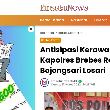
Langsung
ke
konten
Berita Utama
Nasional
Daerah
×
Beranda
Berita Utama
Berita Utama
Antisipasi Kerawa
Kapolres Brebes R
Bojongsari Losari
Emsatunews.co.id
Kamis, 31 Maret 2022 | 14:28 WIB