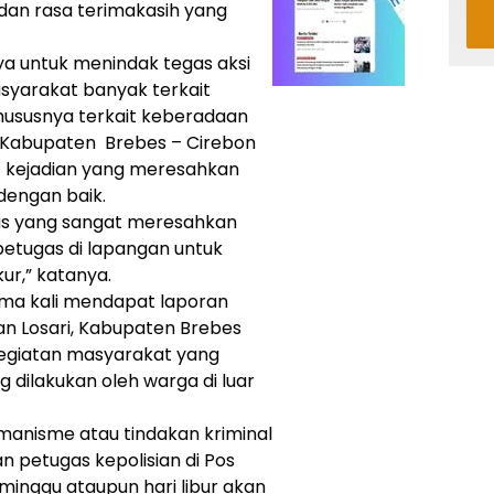
dan rasa terimakasih yang
ya untuk menindak tegas aksi
syarakat banyak terkait
khususnya terkait keberadaan
 Kabupaten Brebes – Cirebon
it kejadian yang meresahkan
dengan baik.
as yang sangat meresahkan
etugas di lapangan untuk
ur,” katanya.
ama kali mendapat laporan
an Losari, Kabupaten Brebes
 kegiatan masyarakat yang
dilakukan oleh warga di luar
remanisme atau tindakan kriminal
 petugas kepolisian di Pos
 minggu ataupun hari libur akan