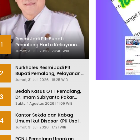
Resmi Jadi Plt. Bupati
1
Pemalang Harta Kekayaan
Nurkholes Sentuh Rp 12 Miliar
Jumat, 31 Juli 2026 | 20:40 WIB
Nurkholes Resmi Jadi Plt
2
Bupati Pemalang, Pelayanan
Publik Dijamin Tetap Lancar
Jumat, 31 Juli 2026 | 16:25 WIB
Bedah Kasus OTT Pemalang,
3
Dr. Imam Subiyanto Pakar
Hukum Ungkap Teori
Sabtu, 1 Agustus 2026 | 11:09 WIB
Penyertaan KPK
Kantor Sekda dan Kabag
4
Umum Ikut Disasar KPK Usai
Geledah Kantor Bupati
Jumat, 31 Juli 2026 | 17:21 WIB
Pemalang
PCNU Pemalang Ucapkan