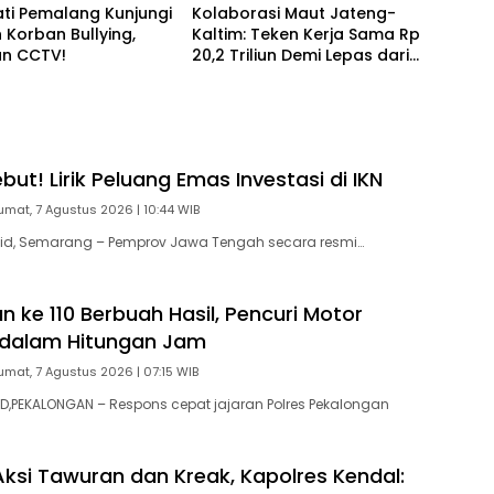
ati Pemalang Kunjungi
Kolaborasi Maut Jateng-
 Korban Bullying,
Kaltim: Teken Kerja Sama Rp
an CCTV!
20,2 Triliun Demi Lepas dari
Ketergantungan Pusat
ut! Lirik Peluang Emas Investasi di IKN
umat, 7 Agustus 2026 | 10:44 WIB
id, Semarang – Pemprov Jawa Tengah secara resmi…
 ke 110 Berbuah Hasil, Pencuri Motor
 dalam Hitungan Jam
umat, 7 Agustus 2026 | 07:15 WIB
,PEKALONGAN – Respons cepat jajaran Polres Pekalongan
ksi Tawuran dan Kreak, Kapolres Kendal: