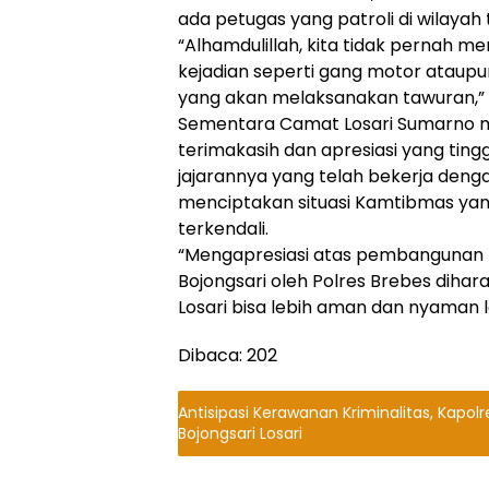
ada petugas yang patroli di wilayah 
“Alhamdulillah, kita tidak pernah m
kejadian seperti gang motor atau
yang akan melaksanakan tawuran,” 
Sementara Camat Losari Sumarno 
terimakasih dan apresiasi yang ting
jajarannya yang telah bekerja den
menciptakan situasi Kamtibmas yan
terkendali.
“Mengapresiasi atas pembangunan po
Bojongsari oleh Polres Brebes diha
Losari bisa lebih aman dan nyaman 
Dibaca:
202
Antisipasi Kerawanan Kriminalitas, Kapolres Brebes Resmikan Pos Po
Bojongsari Losari