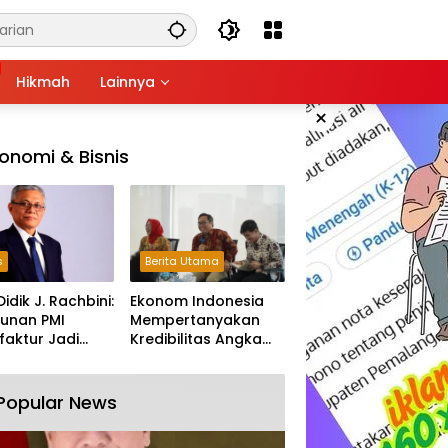
Hikmah
Lainnya
×
onomi & Bisnis
s
Berita Utama
Didik J. Rachbini:
Ekonom Indonesia
unan PMI
Mempertanyakan
aktur Jadi
Kredibilitas Angka
m Melemahnya
Pertumbuhan 5,61%:
tri Nasional
Tumbuh Tapi Rapuh
Popular News