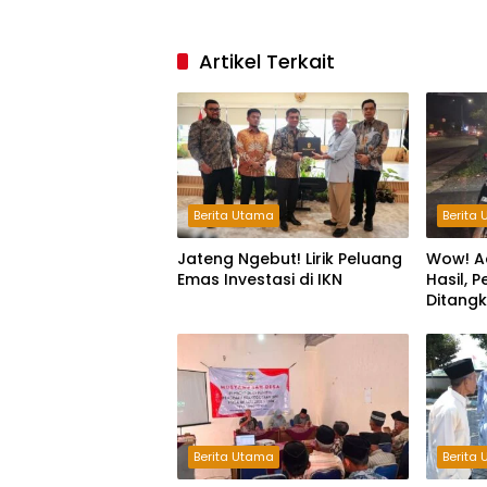
Artikel Terkait
Berita Utama
Berita
Jateng Ngebut! Lirik Peluang
Wow! A
Emas Investasi di IKN
Hasil, 
Ditang
Jam
Berita Utama
Berita