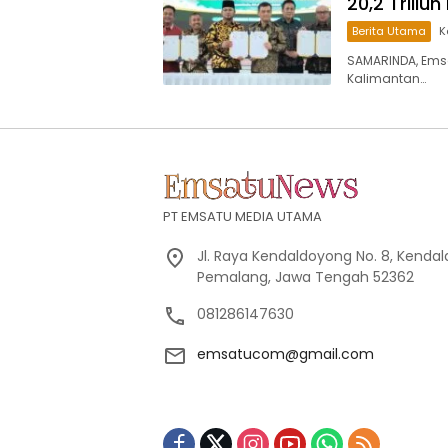
20,2 Trili
Berita Utama
K
SAMARINDA, Ems
Kalimantan…
PT EMSATU MEDIA UTAMA
Jl. Raya Kendaldoyong No. 8, Kendal
Pemalang, Jawa Tengah 52362
081286147630
emsatucom@gmail.com