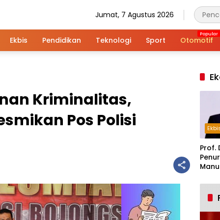
Jumat, 7 Agustus 2026
Ekbis
Pendidikan
Teknologi
Sport
Otomotif
Ek
nan Kriminalitas,
esmikan Pos Polisi
Ekbi
Prof. 
Penur
Manuf
Alar
Indus