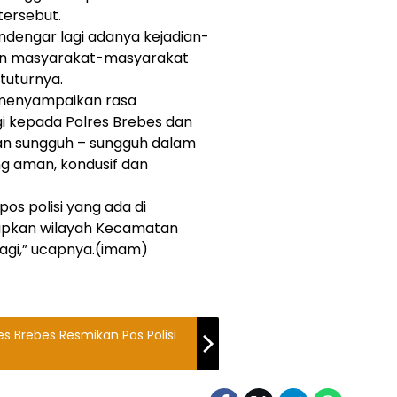
tersebut.
endengar lagi adanya kejadian-
pun masyarakat-masyarakat
tuturnya.
menyampaikan rasa
gi kepada Polres Brebes dan
gan sungguh – sungguh dalam
g aman, kondusif dan
s polisi yang ada di
rapkan wilayah Kecamatan
lagi,” ucapnya.(imam)
lisi