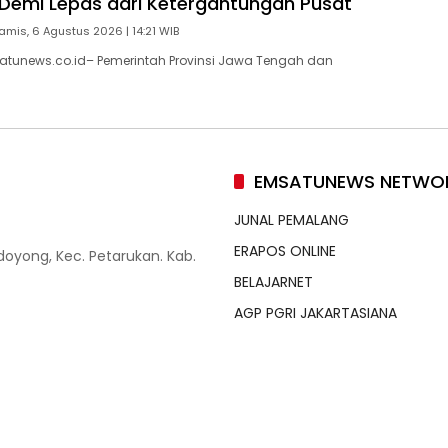
un Demi Lepas dari Ketergantungan Pusat
amis, 6 Agustus 2026 | 14:21 WIB
atunews.co.id– Pemerintah Provinsi Jawa Tengah dan
EMSATUNEWS NETWO
JUNAL PEMALANG
ERAPOS ONLINE
doyong, Kec. Petarukan. Kab.
BELAJARNET
AGP PGRI JAKARTASIANA