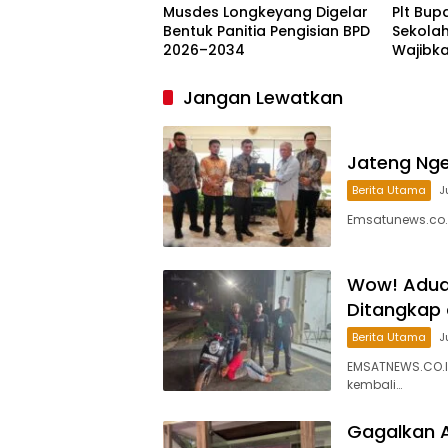
Musdes Longkeyang Digelar
Plt Bup
Bentuk Panitia Pengisian BPD
Sekolah
2026–2034
Wajibk
Jangan Lewatkan
Jateng Ngeb
Berita Utama
J
Emsatunews.co.
Wow! Aduan
Ditangkap
Berita Utama
J
EMSATNEWS.CO.ID
kembali…
Gagalkan A