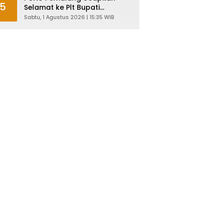
5
Selamat ke Plt Bupati
Nurkholes: Pemimpin Adalah
Sabtu, 1 Agustus 2026 | 15:35 WIB
Pelayan Rakyat!