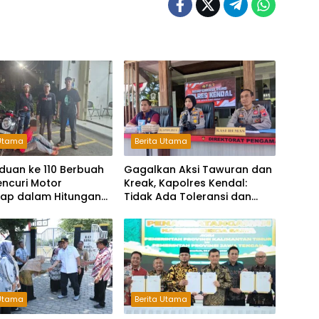
 Utama
Berita Utama
duan ke 110 Berbuah
Gagalkan Aksi Tawuran dan
Pencuri Motor
Kreak, Kapolres Kendal:
kap dalam Hitungan
Tidak Ada Toleransi dan
Ruang Bagi Pelaku
Kejahatan Jalanan
 Utama
Berita Utama