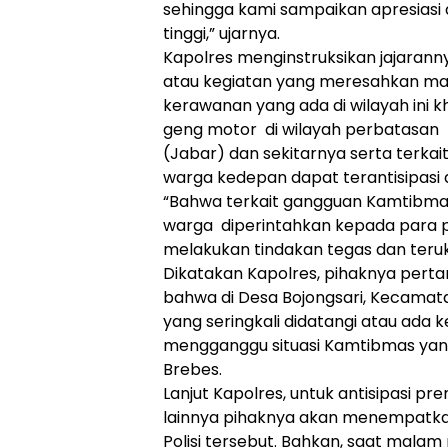
sehingga kami sampaikan apresiasi 
tinggi,” ujarnya.
Kapolres menginstruksikan jajarann
atau kegiatan yang meresahkan ma
kerawanan yang ada di wilayah ini 
geng motor di wilayah perbatasan
(Jabar) dan sekitarnya serta terka
warga kedepan dapat terantisipasi 
“Bahwa terkait gangguan Kamtibm
warga diperintahkan kepada para p
melakukan tindakan tegas dan teruk
Dikatakan Kapolres, pihaknya pert
bahwa di Desa Bojongsari, Kecamat
yang seringkali didatangi atau ada
mengganggu situasi Kamtibmas yang 
Brebes.
Lanjut Kapolres, untuk antisipasi p
lainnya pihaknya akan menempatkan
Polisi tersebut. Bahkan, saat malam