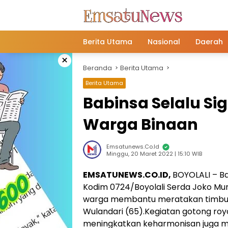
Langsung
ke
konten
Berita Utama
Nasional
Daerah
×
Beranda
Berita Utama
Berita Utama
Babinsa Selalu Si
Warga Binaan
Emsatunews.co.id
Minggu, 20 Maret 2022 | 15:10 WIB
EMSATUNEWS.CO.ID,
BOYOLALI – Ba
Kodim 0724/Boyolali Serda Joko Mu
warga membantu meratakan timbun
Wulandari (65).Kegiatan gotong royo
meningkatkan keharmonisan juga m