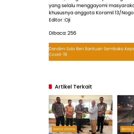
yang selalu menggayomi masyarakat
khususnya anggota Koramil 13/Nogos
Editor :Oji
Dibaca:
256
Dandim Solo Beri Bantuan Sembako Ke
Covid-19
Artikel Terkait
Berita Utama
Berita