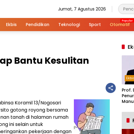
Jumat, 7 Agustus 2026
Ekbis
Pendidikan
Teknologi
Sport
Otomotif
Ek
gap Bantu Kesulitan
Ekbi
Prof. 
Penur
Manuf
binsa Koramil 13/Nogosari
Alar
rsito gotong royong bersama
Indus
an tanah di halaman rumah
ng ini selain untuk
eringankan pekerjaan dengan