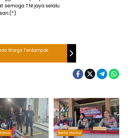
 semoga TNI jaya selalu
ari.(*)
pada Warga Terdampak
 Utama
Berita Utama