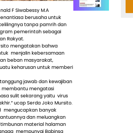
nald F Siwabessy M.A
enantiasa berusaha untuk
elilingnya tanpa pamrih dan
ogram pemerintah sebagai
an Rakyat.
ursito mengatakan bahwa
untuk menjalin kebersamaan
kan beban masyarakat,
i suatu keharusan untuk memberi
 tanggung jawab dan kewajiban
am membantu mengatasi
asa sulit sekarang yaitu virus
hir.” ucap Serda Joko Mursito.
65) mengucapkan banyak
 bantuannya dan meluangkan
timbunan material halaman
bangga mempunyai Babinsa