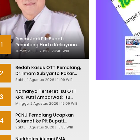
Resmi Jadi Plt. Bupati
1
Pemalang Harta Kekayaan
Nurkholes Sentuh Rp 12 Miliar
Jumat, 31 Juli 2026 | 20:40 WIB
Bedah Kasus OTT Pemalang,
2
Dr. Imam Subiyanto Pakar
Hukum Ungkap Teori
Sabtu, 1 Agustus 2026 | 11:09 WIB
Penyertaan KPK
Namanya Terseret Isu OTT
3
KPK, Putri Ambarwati: Itu
Hanya Kesamaan Nama
Minggu, 2 Agustus 2026 | 15:09 WIB
PCNU Pemalang Ucapkan
4
Selamat ke Plt Bupati
Nurkholes: Pemimpin Adalah
Sabtu, 1 Agustus 2026 | 15:35 WIB
Pelayan Rakyat!
Nurkholes Alumni SMA