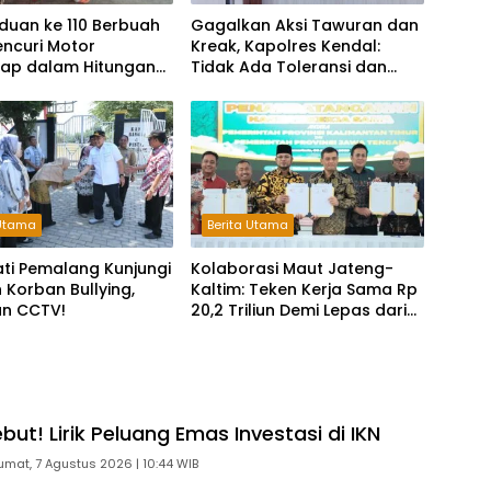
duan ke 110 Berbuah
Gagalkan Aksi Tawuran dan
Pencuri Motor
Kreak, Kapolres Kendal:
kap dalam Hitungan
Tidak Ada Toleransi dan
Ruang Bagi Pelaku
Kejahatan Jalanan
 Utama
Berita Utama
ati Pemalang Kunjungi
Kolaborasi Maut Jateng-
 Korban Bullying,
Kaltim: Teken Kerja Sama Rp
an CCTV!
20,2 Triliun Demi Lepas dari
Ketergantungan Pusat
ut! Lirik Peluang Emas Investasi di IKN
umat, 7 Agustus 2026 | 10:44 WIB