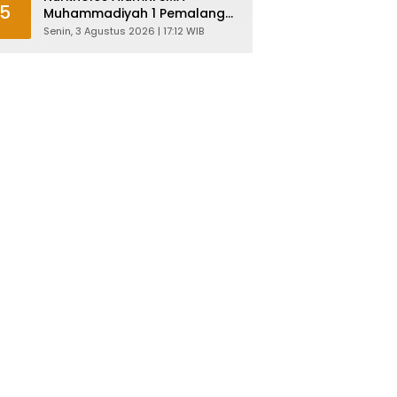
5
Muhammadiyah 1 Pemalang
Angkatan 1986 Resmi
Senin, 3 Agustus 2026 | 17:12 WIB
Menjabat Plt Bupati, Inilah
Pesan Ketua Asmam 86