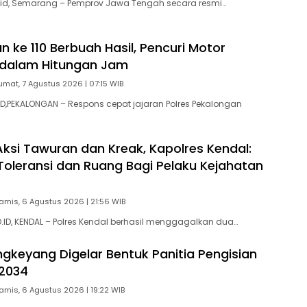
id, Semarang – Pemprov Jawa Tengah secara resmi…
 ke 110 Berbuah Hasil, Pencuri Motor
 dalam Hitungan Jam
umat, 7 Agustus 2026 | 07:15 WIB
,PEKALONGAN – Respons cepat jajaran Polres Pekalongan
ksi Tawuran dan Kreak, Kapolres Kendal:
Toleransi dan Ruang Bagi Pelaku Kejahatan
amis, 6 Agustus 2026 | 21:56 WIB
D, KENDAL – Polres Kendal berhasil menggagalkan dua…
gkeyang Digelar Bentuk Panitia Pengisian
2034
amis, 6 Agustus 2026 | 19:22 WIB