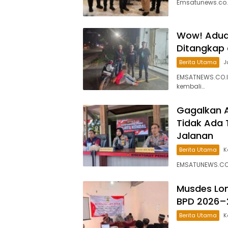
Emsatunews.co.
Wow! Aduan
Ditangkap
Berita Utama
J
EMSATNEWS.CO.ID
kembali…
Gagalkan A
Tidak Ada 
Jalanan
Berita Utama
K
EMSATUNEWS.CO.I
Musdes Lon
BPD 2026–
Berita Utama
K