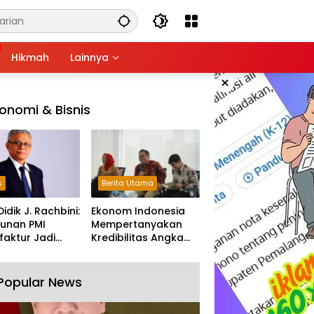
Hikmah
Lainnya
×
onomi & Bisnis
s
Berita Utama
Didik J. Rachbini:
Ekonom Indonesia
unan PMI
Mempertanyakan
aktur Jadi
Kredibilitas Angka
m Melemahnya
Pertumbuhan 5,61%:
tri Nasional
Tumbuh Tapi Rapuh
Popular News