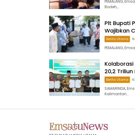
PEMALANG, Emsa
Bodeh,…
Plt Bupati 
Wajibkan 
Berita Utama
K
PEMALANG, Emsa
Kolaborasi
20,2 Trili
Berita Utama
K
SAMARINDA, Ems
Kalimantan…