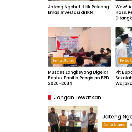
Jateng Ngebut! Lirik Peluang
Wow! A
Emas Investasi di IKN
Hasil, 
Ditang
Jam
Berita Utama
Berita
Musdes Longkeyang Digelar
Plt Bup
Bentuk Panitia Pengisian BPD
Sekolah
2026–2034
Wajibk
Jangan Lewatkan
Jateng Ngeb
Berita Utama
J