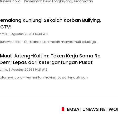
tunews.co.id – Pemerintah Desa Longkeyang, Kecamatan
Pemalang Kunjungi Sekolah Korban Bullying,
CCTV!
amis, 6 Agustus 2026 | 14:43 WIB
tunews.co.id – Suasana duka masih menyelimuti keluarga…
 Maut Jateng-Kaltim: Teken Kerja Sama Rp
un Demi Lepas dari Ketergantungan Pusat
amis, 6 Agustus 2026 | 14:21 WIB
atunews.co.id– Pemerintah Provinsi Jawa Tengah dan
EMSATUNEWS NETWO