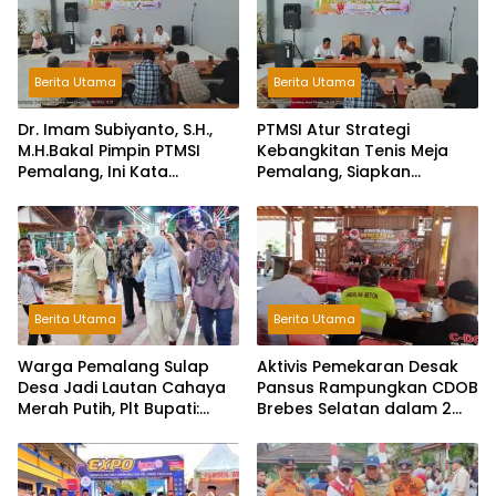
Berita Utama
Berita Utama
Dr. Imam Subiyanto, S.H.,
PTMSI Atur Strategi
M.H.Bakal Pimpin PTMSI
Kebangkitan Tenis Meja
Pemalang, Ini Kata
Pemalang, Siapkan
Pengurus!
Muscablub Pilih Ketua Baru
Berita Utama
Berita Utama
Warga Pemalang Sulap
Aktivis Pemekaran Desak
Desa Jadi Lautan Cahaya
Pansus Rampungkan CDOB
Merah Putih, Plt Bupati:
Brebes Selatan dalam 2
Kreativitas Luar Biasa!
Bulan dan Sampaikan
Tritura