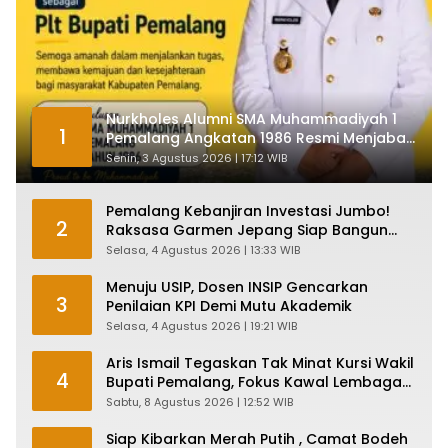
Nurkholes Alumni SMA Muhammadiyah 1
1
Pemalang Angkatan 1986 Resmi Menjabat
Plt Bupati, Inilah Pesan Ketua Asmam 86
Senin, 3 Agustus 2026 | 17:12 WIB
Pemalang Kebanjiran Investasi Jumbo!
2
Raksasa Garmen Jepang Siap Bangun
Pabrik dan Serap Ribuan Tenaga Kerja
Selasa, 4 Agustus 2026 | 13:33 WIB
Menuju USIP, Dosen INSIP Gencarkan
3
Penilaian KPI Demi Mutu Akademik
Selasa, 4 Agustus 2026 | 19:21 WIB
Aris Ismail Tegaskan Tak Minat Kursi Wakil
4
Bupati Pemalang, Fokus Kawal Lembaga
Legislatif
Sabtu, 8 Agustus 2026 | 12:52 WIB
Siap Kibarkan Merah Putih , Camat Bodeh