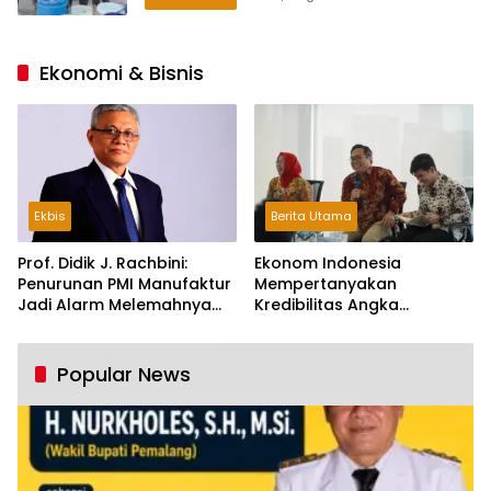
Ekonomi & Bisnis
Ekbis
Berita Utama
Prof. Didik J. Rachbini:
Ekonom Indonesia
Penurunan PMI Manufaktur
Mempertanyakan
Jadi Alarm Melemahnya
Kredibilitas Angka
Industri Nasional
Pertumbuhan 5,61%:
Tumbuh Tapi Rapuh
Popular News