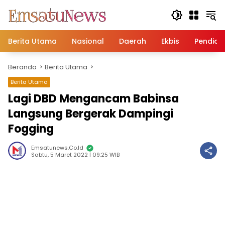
Langsung
ke
konten
Berita Utama
Nasional
Daerah
Ekbis
Pendidi
Beranda
Berita Utama
Berita Utama
Lagi DBD Mengancam Babinsa
Langsung Bergerak Dampingi
Fogging
Emsatunews.co.id
Sabtu, 5 Maret 2022 | 09:25 WIB