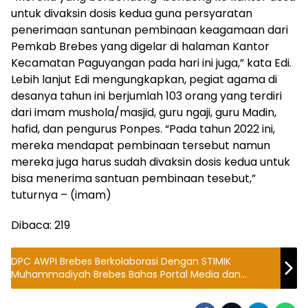
untuk divaksin dosis kedua guna persyaratan
penerimaan santunan pembinaan keagamaan dari
Pemkab Brebes yang digelar di halaman Kantor
Kecamatan Paguyangan pada hari ini juga,” kata Edi.
Lebih lanjut Edi mengungkapkan, pegiat agama di
desanya tahun ini berjumlah 103 orang yang terdiri
dari imam mushola/masjid, guru ngaji, guru Madin,
hafid, dan pengurus Ponpes. “Pada tahun 2022 ini,
mereka mendapat pembinaan tersebut namun
mereka juga harus sudah divaksin dosis kedua untuk
bisa menerima santuan pembinaan tesebut,”
tuturnya – (imam)
Dibaca:
219
DPC AWPI Brebes Berkolaborasi Dengan STIMIK
Muhammadiyah Brebes Bahas Portal Media dan
Program Aplikasi Berbasis Nasional