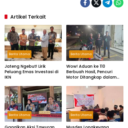
Artikel Terkait
Berita Utama
Berita Utama
Jateng Ngebut! Lirik
Wow! Aduan ke 110
Peluang Emas Investasi di
Berbuah Hasil, Pencuri
IKN
Motor Ditangkap dalam
Hitungan Jam
Berita Utama
Berita Utama
Gagalkan Aksi Tawuran
Musdes Longkeyang