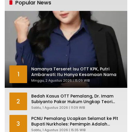
Popular News
Namanya Terseret Isu OTT KPK, Putri
1
Ambarwati: Itu Hanya Kesamaan Nama
Minggu, 2 Agustus 2026 | 15:09 WIB
Bedah Kasus OTT Pemalang, Dr. Imam
2
Subiyanto Pakar Hukum Ungkap Teori
Penyertaan KPK
Sabtu, 1 Agustus 2026 | 11:09 WIB
PCNU Pemalang Ucapkan Selamat ke Plt
3
Bupati Nurkholes: Pemimpin Adalah
Pelayan Rakyat!
Sabtu, 1 Agustus 2026 | 15:35 WIB