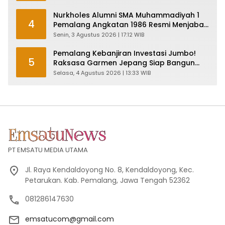
Nurkholes Alumni SMA Muhammadiyah 1
4
Pemalang Angkatan 1986 Resmi Menjabat
Plt Bupati, Inilah Pesan Ketua Asmam 86
Senin, 3 Agustus 2026 | 17:12 WIB
Pemalang Kebanjiran Investasi Jumbo!
5
Raksasa Garmen Jepang Siap Bangun
Pabrik dan Serap Ribuan Tenaga Kerja
Selasa, 4 Agustus 2026 | 13:33 WIB
PT EMSATU MEDIA UTAMA
Jl. Raya Kendaldoyong No. 8, Kendaldoyong, Kec.
Petarukan. Kab. Pemalang, Jawa Tengah 52362
081286147630
emsatucom@gmail.com