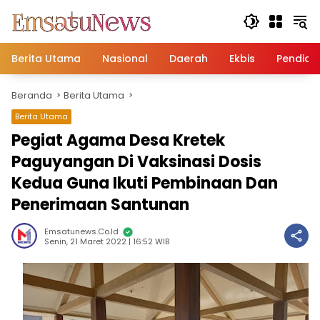
Langsung
ke
konten
Berita Utama
Nasional
Daerah
Ekbis
Pendidi
Beranda
Berita Utama
Berita Utama
Pegiat Agama Desa Kretek
Paguyangan Di Vaksinasi Dosis
Kedua Guna Ikuti Pembinaan Dan
Penerimaan Santunan
Emsatunews.co.id
Senin, 21 Maret 2022 | 16:52 WIB