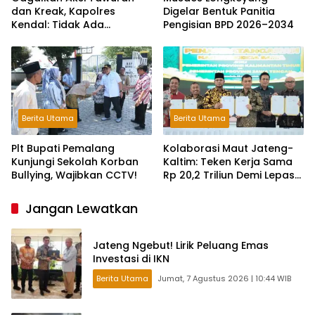
dan Kreak, Kapolres
Digelar Bentuk Panitia
Kendal: Tidak Ada
Pengisian BPD 2026–2034
Toleransi dan Ruang Bagi
Pelaku Kejahatan Jalanan
Berita Utama
Berita Utama
Plt Bupati Pemalang
Kolaborasi Maut Jateng-
Kunjungi Sekolah Korban
Kaltim: Teken Kerja Sama
Bullying, Wajibkan CCTV!
Rp 20,2 Triliun Demi Lepas
dari Ketergantungan Pusat
Jangan Lewatkan
Jateng Ngebut! Lirik Peluang Emas
Investasi di IKN
Berita Utama
Jumat, 7 Agustus 2026 | 10:44 WIB