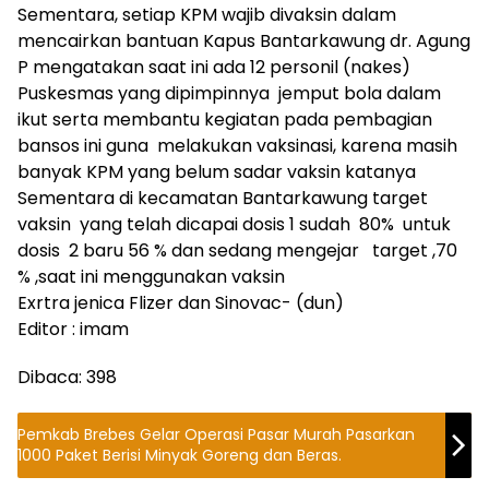
Sementara, setiap KPM wajib divaksin dalam
mencairkan bantuan Kapus Bantarkawung dr. Agung
P mengatakan saat ini ada 12 personil (nakes)
Puskesmas yang dipimpinnya jemput bola dalam
ikut serta membantu kegiatan pada pembagian
bansos ini guna melakukan vaksinasi, karena masih
banyak KPM yang belum sadar vaksin katanya
Sementara di kecamatan Bantarkawung target
vaksin yang telah dicapai dosis 1 sudah 80% untuk
dosis 2 baru 56 % dan sedang mengejar target ,70
% ,saat ini menggunakan vaksin
Exrtra jenica Flizer dan Sinovac- (dun)
Editor : imam
Dibaca:
398
Pemkab Brebes Gelar Operasi Pasar Murah Pasarkan
1000 Paket Berisi Minyak Goreng dan Beras.