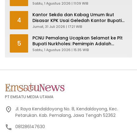
Penyertaan KPK
Sabtu, 1 Agustus 2026 | 11:09 WIB
Kantor Sekda dan Kabag Umum Ikut
4
Disasar KPK Usai Geledah Kantor Bupati
Pemalang
Jumat, 31 Juli 2026 | 17:21 WIB
PCNU Pemalang Ucapkan Selamat ke Plt
5
Bupati Nurkholes: Pemimpin Adalah
Pelayan Rakyat!
Sabtu, 1 Agustus 2026 | 15:35 WIB
PT EMSATU MEDIA UTAMA
Jl. Raya Kendaldoyong No. 8, Kendaldoyong, Kec.
Petarukan. Kab. Pemalang, Jawa Tengah 52362
081286147630