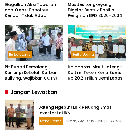
Gagalkan Aksi Tawuran
Musdes Longkeyang
dan Kreak, Kapolres
Digelar Bentuk Panitia
Kendal: Tidak Ada
Pengisian BPD 2026–2034
Toleransi dan Ruang Bagi
Pelaku Kejahatan Jalanan
Berita Utama
Berita Utama
Plt Bupati Pemalang
Kolaborasi Maut Jateng-
Kunjungi Sekolah Korban
Kaltim: Teken Kerja Sama
Bullying, Wajibkan CCTV!
Rp 20,2 Triliun Demi Lepas
dari Ketergantungan Pusat
Jangan Lewatkan
Jateng Ngebut! Lirik Peluang Emas
Investasi di IKN
Berita Utama
Jumat, 7 Agustus 2026 | 10:44 WIB