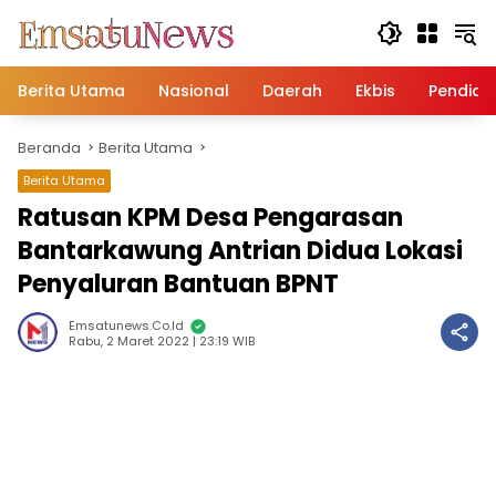
Langsung
ke
konten
Berita Utama
Nasional
Daerah
Ekbis
Pendidi
Beranda
Berita Utama
Berita Utama
Ratusan KPM Desa Pengarasan
Bantarkawung Antrian Didua Lokasi
Penyaluran Bantuan BPNT
Emsatunews.co.id
Rabu, 2 Maret 2022 | 23:19 WIB