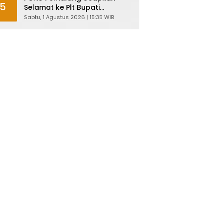
5
Selamat ke Plt Bupati
Nurkholes: Pemimpin Adalah
Sabtu, 1 Agustus 2026 | 15:35 WIB
Pelayan Rakyat!