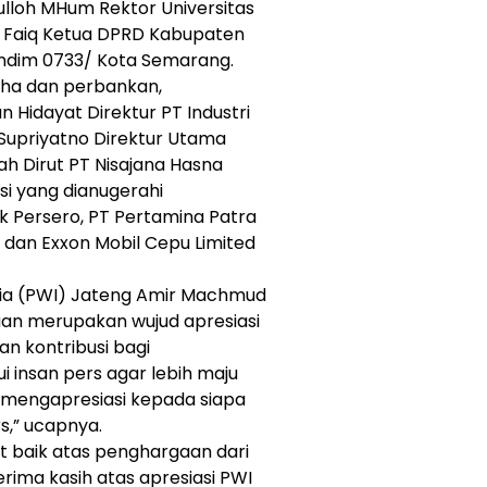
ulloh MHum Rektor Universitas
h Faiq Ketua DPRD Kabupaten
andim 0733/ Kota Semarang.
ha dan perbankan,
 Hidayat Direktur PT Industri
Supriyatno Direktur Utama
ah Dirut PT Nisajana Hasna
si yang dianugerahi
k Persero, PT Pertamina Patra
 dan Exxon Mobil Cepu Limited
ia (PWI) Jateng Amir Machmud
n merupakan wujud apresiasi
n kontribusi bagi
insan pers agar lebih maju
mi mengapresiasi kepada siapa
s,” ucapnya.
 baik atas penghargaan dari
rima kasih atas apresiasi PWI