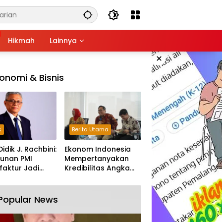
Hikmah
Lainnya
×
onomi & Bisnis
s
Berita Utama
Didik J. Rachbini:
Ekonom Indonesia
unan PMI
Mempertanyakan
aktur Jadi
Kredibilitas Angka
m Melemahnya
Pertumbuhan 5,61%:
tri Nasional
Tumbuh Tapi Rapuh
Popular News