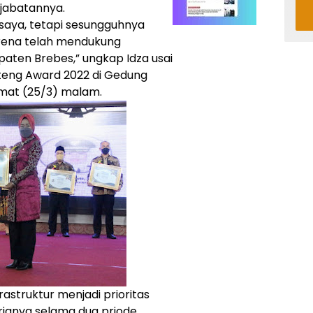
jabatannya.
 saya, tetapi sesungguhnya
rena telah mendukung
en Brebes,” ungkap Idza usai
eng Award 2022 di Gedung
umat (25/3) malam.
astruktur menjadi prioritas
janya selama dua priode.