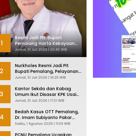
Resmi Jadi Plt. Bupati
1
Pemalang Harta Kekayaan
Nurkholes Sentuh Rp 12 Miliar
Jumat, 31 Juli 2026 | 20:40 WIB
Nurkholes Resmi Jadi Plt
2
Bupati Pemalang, Pelayanan
Publik Dijamin Tetap Lancar
Jumat, 31 Juli 2026 | 16:25 WIB
Kantor Sekda dan Kabag
3
Umum Ikut Disasar KPK Usai
Geledah Kantor Bupati
Jumat, 31 Juli 2026 | 17:21 WIB
Pemalang
Bedah Kasus OTT Pemalang,
4
Dr. Imam Subiyanto Pakar
Hukum Ungkap Teori
Sabtu, 1 Agustus 2026 | 11:09 WIB
Penyertaan KPK
PCNU Pemalang Ucapkan