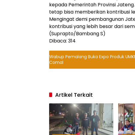
kepada Pemerintah Provinsi Jateng
tetap bisa memberikan kontribusi l
Mengingat demi pembangunan Jateng
kontribusi yang lebih besar dari se
(Suprapto/Bambang S)
Dibaca:
314
Wabup Pemalang Buka Expo Produk UMK
Comal
Artikel Terkait