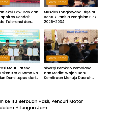
 Utama
Berita Utama
an Aksi Tawuran dan
Musdes Longkeyang Digelar
Kapolres Kendal:
Bentuk Panitia Pengisian BPD
da Toleransi dan
2026–2034
agi Pelaku
tan Jalanan
 Utama
Berita Utama
rasi Maut Jateng-
Sinergi Pemkab Pemalang
 Teken Kerja Sama Rp
dan Media: Wajah Baru
iliun Demi Lepas dari
Kemitraan Menuju Daerah
antungan Pusat
Maju
 ke 110 Berbuah Hasil, Pencuri Motor
 dalam Hitungan Jam