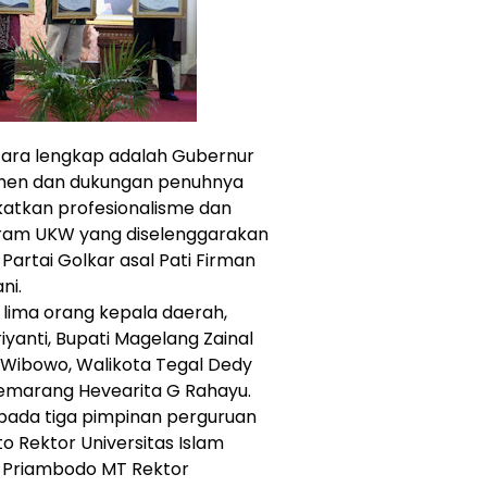
ara lengkap adalah Gubernur
tmen dan dukungan penuhnya
katkan profesionalisme dan
ram UKW yang diselenggarakan
 Partai Golkar asal Pati Firman
ni.
lima orang kepala daerah,
riyanti, Bupati Magelang Zainal
g Wibowo, Walikota Tegal Dedy
Semarang Hevearita G Rahayu.
epada tiga pimpinan perguruan
to Rektor Universitas Islam
i Priambodo MT Rektor