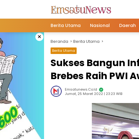
Langsung
ke
konten
Berita Utama
Nasional
Daerah
×
Beranda
Berita Utama
Berita Utama
Sukses Bangun Inf
Brebes Raih PWI A
Emsatunews.co.id
Jumat, 25 Maret 2022 | 23:23 WIB