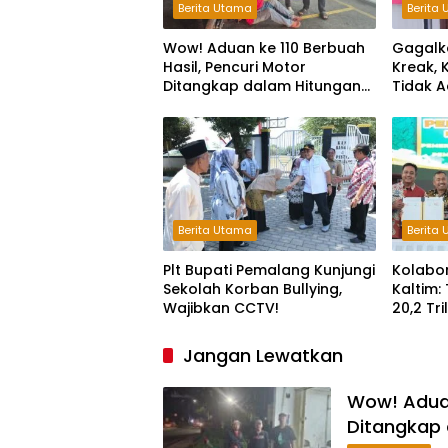
Berita Utama
Berita
Wow! Aduan ke 110 Berbuah
Gagalk
Hasil, Pencuri Motor
Kreak, 
Ditangkap dalam Hitungan
Tidak A
Jam
Ruang B
Kejaha
Berita Utama
Berita
Plt Bupati Pemalang Kunjungi
Kolabo
Sekolah Korban Bullying,
Kaltim:
Wajibkan CCTV!
20,2 Tr
Keterg
Jangan Lewatkan
Wow! Aduan
Ditangkap