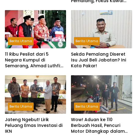
Pemalang, Fokus Kawal
Lembaga Legislatif
Berita Utama
Berita Utama
11 Ribu Pesilat dari 5
Sekda Pemalang Diseret
Negara Kumpul di
Isu Jual Beli Jabatan? Ini
Semarang, Ahmad Luthfi:
Kata Pakar!
Silat Benteng Karakter
Bangsa!
Berita Utama
Berita Utama
Jateng Ngebut! Lirik
Wow! Aduan ke 110
Peluang Emas Investasi di
Berbuah Hasil, Pencuri
IKN
Motor Ditangkap dalam