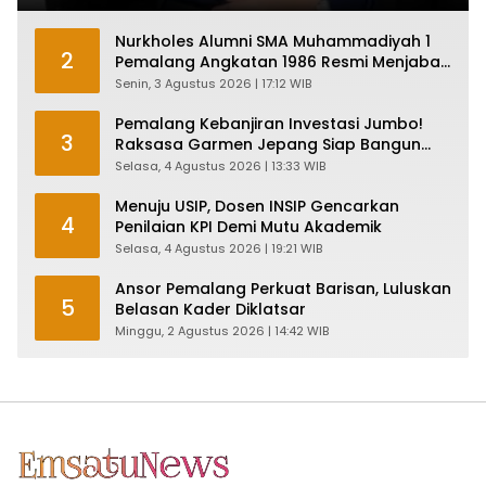
Nurkholes Alumni SMA Muhammadiyah 1
2
Pemalang Angkatan 1986 Resmi Menjabat
Plt Bupati, Inilah Pesan Ketua Asmam 86
Senin, 3 Agustus 2026 | 17:12 WIB
Pemalang Kebanjiran Investasi Jumbo!
3
Raksasa Garmen Jepang Siap Bangun
Pabrik dan Serap Ribuan Tenaga Kerja
Selasa, 4 Agustus 2026 | 13:33 WIB
Menuju USIP, Dosen INSIP Gencarkan
4
Penilaian KPI Demi Mutu Akademik
Selasa, 4 Agustus 2026 | 19:21 WIB
Ansor Pemalang Perkuat Barisan, Luluskan
5
Belasan Kader Diklatsar
Minggu, 2 Agustus 2026 | 14:42 WIB