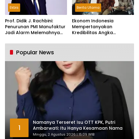
Ekbis
Berita Utama
Prof. Didik J. Rachbini:
Ekonom Indonesia
Penurunan PMI Manufaktur
Mempertanyakan
Jadi Alarm Melemahnya
Kredibilitas Angka
Industri Nasional
Pertumbuhan 5,61%:
Tumbuh Tapi Rapuh
Popular News
Namanya Terseret Isu OTT KPK, Putri
1
Ambarwati: Itu Hanya Kesamaan Nama
Minggu, 2 Agustus 2026 | 15:09 WIB