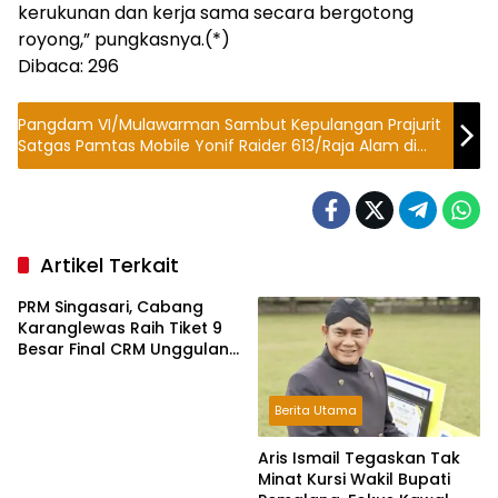
kerukunan dan kerja sama secara bergotong
royong,” pungkasnya.(*)
Dibaca:
296
Pangdam VI/Mulawarman Sambut Kepulangan Prajurit
Satgas Pamtas Mobile Yonif Raider 613/Raja Alam di
Balikpapan
Artikel Terkait
PRM Singasari, Cabang
Karanglewas Raih Tiket 9
Besar Final CRM Unggulan
Jateng 2026
Berita Utama
Aris Ismail Tegaskan Tak
Minat Kursi Wakil Bupati