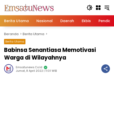
Langsung
ke
konten
Berita Utama
Nasional
Daerah
Ekbis
Pendidi
Beranda
Berita Utama
Berita Utama
Babinsa Senantiasa Memotivasi
Warga di Wilayahnya
Emsatunews.co.id
Jumat, 8 April 2022 | 11:01 WIB