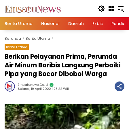
Langsung
ke
konten
Berita Utama
Nasional
Daerah
Ekbis
Pendidi
Beranda
Berita Utama
Berita Utama
Berikan Pelayanan Prima, Perumda
Air Minum Baribis Langsung Perbaiki
Pipa yang Bocor Dibobol Warga
Emsatunews.co.id
Selasa, 19 April 2022 | 23:22 WIB