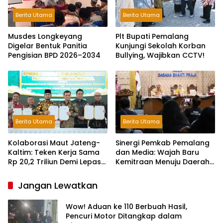
Berita Utama
Berita Utama
Musdes Longkeyang
Plt Bupati Pemalang
Digelar Bentuk Panitia
Kunjungi Sekolah Korban
Pengisian BPD 2026–2034
Bullying, Wajibkan CCTV!
Berita Utama
Berita Utama
Kolaborasi Maut Jateng-
Sinergi Pemkab Pemalang
Kaltim: Teken Kerja Sama
dan Media: Wajah Baru
Rp 20,2 Triliun Demi Lepas
Kemitraan Menuju Daerah
dari Ketergantungan Pusat
Maju
Jangan Lewatkan
Wow! Aduan ke 110 Berbuah Hasil,
Pencuri Motor Ditangkap dalam