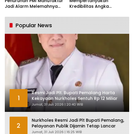
Penurunan PMI Manufaktur
Mempertanyakan
Jadi Alarm Melemahnya
Kredibilitas Angka
Industri Nasional
Pertumbuhan 5,61%:
Tumbuh Tapi Rapuh
Popular News
Resmi Jadi Plt. Bupati Pemalang Harta
1
Kekayaan Nurkholes Sentuh Rp 12 Miliar
Jumat, 31 Juli 2026 | 20:40 WIB
Nurkholes Resmi Jadi Plt Bupati Pemalang,
2
Pelayanan Publik Dijamin Tetap Lancar
Jumat, 31 Juli 2026 | 16:25 WIB