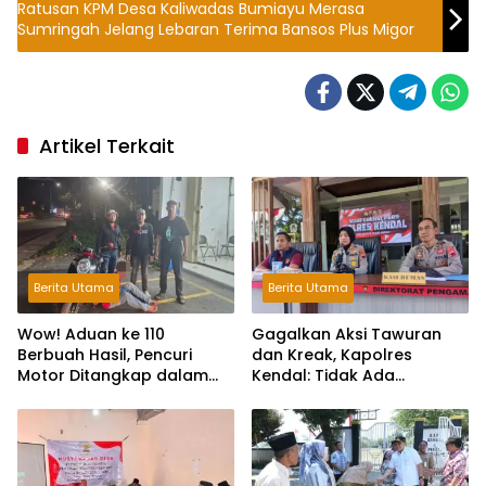
Ratusan KPM Desa Kaliwadas Bumiayu Merasa
Sumringah Jelang Lebaran Terima Bansos Plus Migor
Artikel Terkait
Berita Utama
Berita Utama
Wow! Aduan ke 110
Gagalkan Aksi Tawuran
Berbuah Hasil, Pencuri
dan Kreak, Kapolres
Motor Ditangkap dalam
Kendal: Tidak Ada
Hitungan Jam
Toleransi dan Ruang Bagi
Pelaku Kejahatan Jalanan