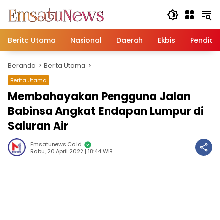
Langsung
ke
konten
Berita Utama
Nasional
Daerah
Ekbis
Pendidi
Beranda
Berita Utama
Berita Utama
Membahayakan Pengguna Jalan
Babinsa Angkat Endapan Lumpur di
Saluran Air
Emsatunews.co.id
Rabu, 20 April 2022 | 18:44 WIB