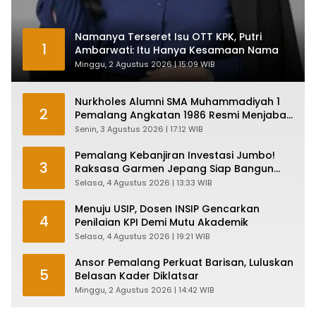
Namanya Terseret Isu OTT KPK, Putri
1
Ambarwati: Itu Hanya Kesamaan Nama
Minggu, 2 Agustus 2026 | 15:09 WIB
Nurkholes Alumni SMA Muhammadiyah 1
2
Pemalang Angkatan 1986 Resmi Menjabat
Plt Bupati, Inilah Pesan Ketua Asmam 86
Senin, 3 Agustus 2026 | 17:12 WIB
Pemalang Kebanjiran Investasi Jumbo!
3
Raksasa Garmen Jepang Siap Bangun
Pabrik dan Serap Ribuan Tenaga Kerja
Selasa, 4 Agustus 2026 | 13:33 WIB
Menuju USIP, Dosen INSIP Gencarkan
4
Penilaian KPI Demi Mutu Akademik
Selasa, 4 Agustus 2026 | 19:21 WIB
Ansor Pemalang Perkuat Barisan, Luluskan
5
Belasan Kader Diklatsar
Minggu, 2 Agustus 2026 | 14:42 WIB