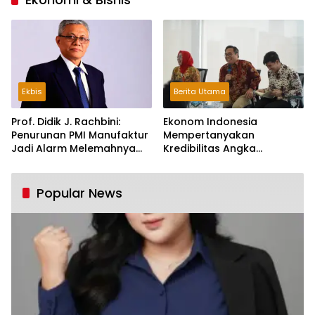
Ekbis
Berita Utama
Prof. Didik J. Rachbini:
Ekonom Indonesia
Penurunan PMI Manufaktur
Mempertanyakan
Jadi Alarm Melemahnya
Kredibilitas Angka
Industri Nasional
Pertumbuhan 5,61%:
Tumbuh Tapi Rapuh
Popular News