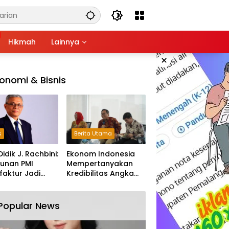
Hikmah
Lainnya
×
onomi & Bisnis
s
Berita Utama
Didik J. Rachbini:
Ekonom Indonesia
unan PMI
Mempertanyakan
aktur Jadi
Kredibilitas Angka
m Melemahnya
Pertumbuhan 5,61%:
tri Nasional
Tumbuh Tapi Rapuh
Popular News