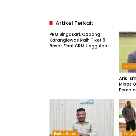
Artikel Terkait
PRM Singasari, Cabang
Karanglewas Raih Tiket 9
Besar Final CRM Unggulan
Jateng 2026
Berita
Aris Is
Minat K
Pemala
Lembaga
Berita Utama
Berita