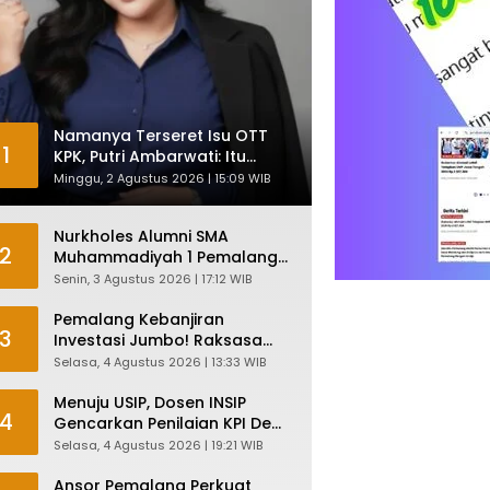
Namanya Terseret Isu OTT
1
KPK, Putri Ambarwati: Itu
Hanya Kesamaan Nama
Minggu, 2 Agustus 2026 | 15:09 WIB
Nurkholes Alumni SMA
2
Muhammadiyah 1 Pemalang
Angkatan 1986 Resmi
Senin, 3 Agustus 2026 | 17:12 WIB
Menjabat Plt Bupati, Inilah
Pesan Ketua Asmam 86
Pemalang Kebanjiran
3
Investasi Jumbo! Raksasa
Garmen Jepang Siap Bangun
Selasa, 4 Agustus 2026 | 13:33 WIB
Pabrik dan Serap Ribuan
Tenaga Kerja
Menuju USIP, Dosen INSIP
4
Gencarkan Penilaian KPI Demi
Mutu Akademik
Selasa, 4 Agustus 2026 | 19:21 WIB
Ansor Pemalang Perkuat