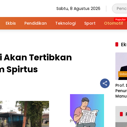
Sabtu, 8 Agustus 2026
Ekbis
Pendidikan
Teknologi
Sport
Otomotif
Ek
i Akan Tertibkan
 Spirtus
Ekbi
Prof. 
Penur
Manuf
Alar
Indus