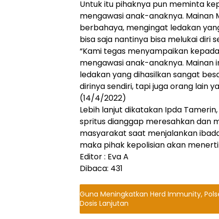
Untuk itu pihaknya pun meminta ke
mengawasi anak-anaknya. Mainan Me
berbahaya, mengingat ledakan yang
bisa saja nantinya bisa melukai diri 
“Kami tegas menyampaikan kepada 
mengawasi anak-anaknya. Mainan in
ledakan yang dihasilkan sangat besar
dirinya sendiri, tapi juga orang lain 
(14/4/2022)
Lebih lanjut dikatakan Ipda Tamer
spritus dianggap meresahkan dan
masyarakat saat menjalankan ibada
maka pihak kepolisian akan menerti
Editor : Eva A
Dibaca:
431
Guna Meningkatkan Herd Immunity, Polsek Losari Giat Pant
Dosis Lanjutan