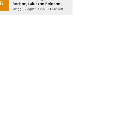
5
Barisan, Luluskan Belasan
Kader Diklatsar
Minggu, 2 Agustus 2026 | 14:42 WIB