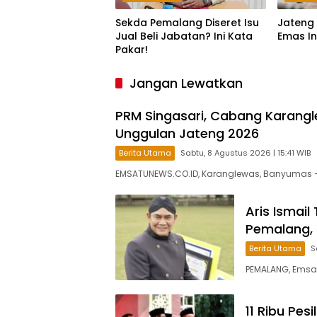
Sekda Pemalang Diseret Isu
Jateng 
Jual Beli Jabatan? Ini Kata
Emas In
Pakar!
Jangan Lewatkan
PRM Singasari, Cabang Karangle
Unggulan Jateng 2026
Berita Utama
Sabtu, 8 Agustus 2026 | 15:41 WIB
EMSATUNEWS.CO.ID, Karanglewas, Banyumas
Aris Ismail
Pemalang, 
Berita Utama
S
PEMALANG, Emsat
11 Ribu Pes