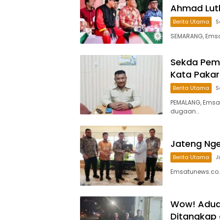
Ahmad Luth
Berita Utama
S
SEMARANG, Emsatu
Sekda Pemal
Kata Pakar
Berita Utama
S
PEMALANG, Emsa
dugaan…
Jateng Ngeb
Berita Utama
J
Emsatunews.co.
Wow! Aduan
Ditangkap