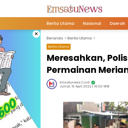
Langsung
ke
konten
Berita Utama
Nasional
Daerah
×
Beranda
Berita Utama
Berita Utama
Meresahkan, Polis
Permainan Meriam
Emsatunews.co.id
Jumat, 15 April 2022 | 16:00 WIB