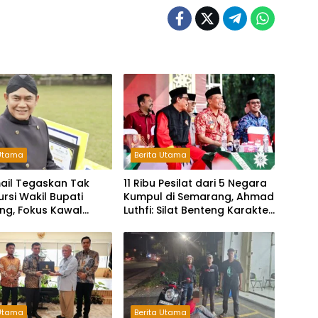
 Utama
Berita Utama
mail Tegaskan Tak
11 Ribu Pesilat dari 5 Negara
ursi Wakil Bupati
Kumpul di Semarang, Ahmad
ng, Fokus Kawal
Luthfi: Silat Benteng Karakter
 Legislatif
Bangsa!
 Utama
Berita Utama