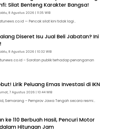
fi: Silat Benteng Karakter Bangsa!
abtu, 8 Agustus 2026 | 11:35 WIB
news.co.id — Pencak silat kini tidak lagi…
ang Diseret Isu Jual Beli Jabatan? Ini
!
abtu, 8 Agustus 2026 | 10:32 WIB
tunews.co.id – Sorotan publik terhadap penanganan
ut! Lirik Peluang Emas Investasi di IKN
umat, 7 Agustus 2026 | 10:44 WIB
id, Semarang – Pemprov Jawa Tengah secara resmi…
 ke 110 Berbuah Hasil, Pencuri Motor
 dalam Hitungan Jam