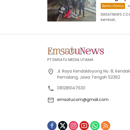
Berita Utama
J
EMSATNEWS.CO.ID
kembali…
PT EMSATU MEDIA UTAMA
Jl. Raya Kendaldoyong No. 8, Kendal
Pemalang, Jawa Tengah 52362
081286147630
emsatucom@gmail.com