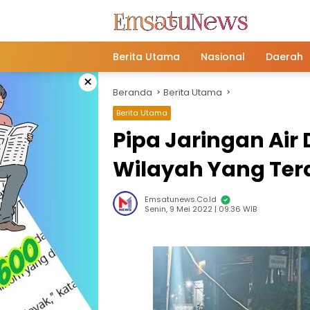
Langsung
ke
konten
Berita Utama
Nasional
Daerah
×
Beranda
Berita Utama
Berita Utama
Pipa Jaringan Air 
Wilayah Yang Te
Emsatunews.co.id
Senin, 9 Mei 2022 | 09:36 WIB