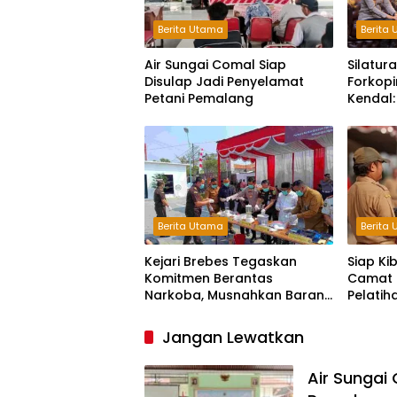
Berita Utama
Berita
Air Sungai Comal Siap
Silatur
Disulap Jadi Penyelamat
Forkop
Petani Pemalang
Kendal:
dan Ke
Berita Utama
Berita
Kejari Brebes Tegaskan
Siap Ki
Komitmen Berantas
Camat 
Narkoba, Musnahkan Barang
Pelati
Bukti 30 Perkara
Jangan Lewatkan
Air Sungai