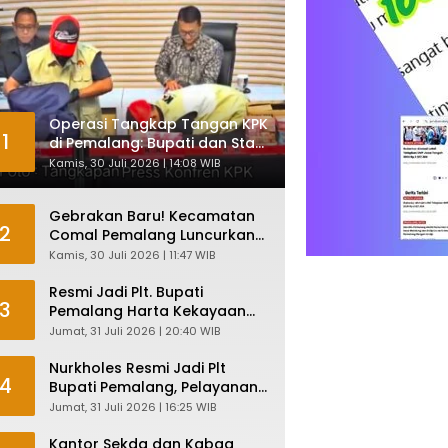
Operasi Tangkap Tangan KPK
1
di Pemalang: Bupati dan Staf
Komisi Antirasuah Ditetapkan
Kamis, 30 Juli 2026 | 14:08 WIB
Tersangka
Gebrakan Baru! Kecamatan
2
Comal Pemalang Luncurkan
“Sidata Comal” Demi Layanan
Kamis, 30 Juli 2026 | 11:47 WIB
Publik Makin Ngebut
Resmi Jadi Plt. Bupati
3
Pemalang Harta Kekayaan
Nurkholes Sentuh Rp 12 Miliar
Jumat, 31 Juli 2026 | 20:40 WIB
Nurkholes Resmi Jadi Plt
4
Bupati Pemalang, Pelayanan
Publik Dijamin Tetap Lancar
Jumat, 31 Juli 2026 | 16:25 WIB
Kantor Sekda dan Kabag