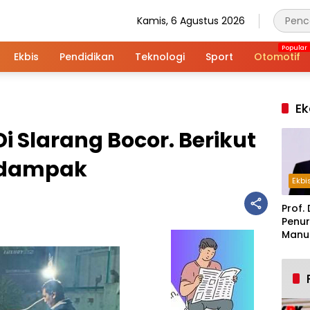
Kamis, 6 Agustus 2026
Ekbis
Pendidikan
Teknologi
Sport
Otomotif
Ek
Di Slarang Bocor. Berikut
rdampak
Ekbi
Prof. 
Penur
Manuf
Alar
Indus