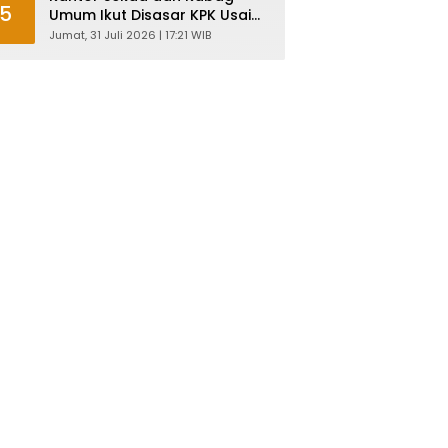
5
Umum Ikut Disasar KPK Usai
Geledah Kantor Bupati
Jumat, 31 Juli 2026 | 17:21 WIB
Pemalang