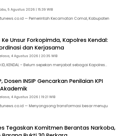
abu, 5 Agustus 2026 | 15:39 WIB
tunews.co.id — Pemerintah Kecamatan Comal, Kabupaten
i Ke Unsur Forkopimda, Kapolres Kendal:
ordinasi dan Kerjasama
elasa, 4 Agustus 2026 | 20:35 WIB
ID, KENDAL – Belum sepekan menjabat sebagai Kapolres…
, Dosen INSIP Gencarkan Penilaian KPI
 Akademik
elasa, 4 Agustus 2026 | 19:21 WIB
tunews.co.id — Menyongsong transformasi besar menuju
bes Tegaskan Komitmen Berantas Narkoba,
Barang Bukti 30 Perkara