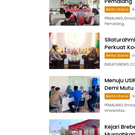
Pemalang
Berita Utama
R
PEMALANG, Emsa
Pemalang,…
Silaturahm
Perkuat Ko
Berita Utama
S
EMSATUNEWS.CO.
Menuju USIP
Demi Mutu
Berita Utama
S
PEMALANG, Emsa
Universitas…
Kejari Bre
Musnahkan 