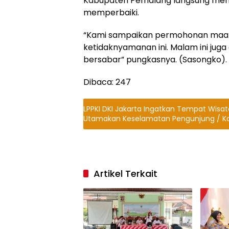
Kabupaten Pemalang langsung menu
memperbaiki.
“Kami sampaikan permohonan maaf
ketidaknyamanan ini. Malam ini juga
bersabar” pungkasnya. (Sasongko).
Dibaca:
247
LPPKI DKI Jakarta Ingatkan Tempat Wis
Utamakan Keselamatan Pengunjung / 
Artikel Terkait