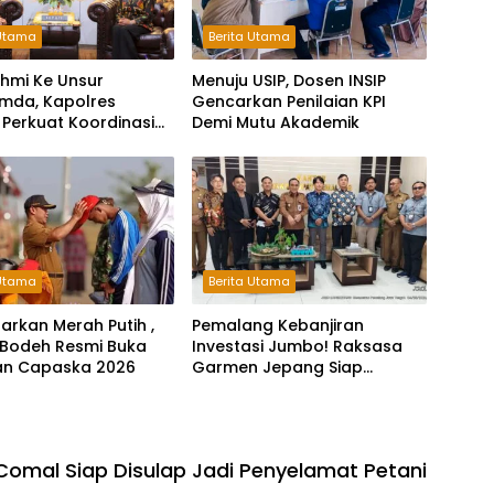
 Utama
Berita Utama
ahmi Ke Unsur
Menuju USIP, Dosen INSIP
imda, Kapolres
Gencarkan Penilaian KPI
 Perkuat Koordinasi
Demi Mutu Akademik
rjasama
 Utama
Berita Utama
barkan Merah Putih ,
Pemalang Kebanjiran
Bodeh Resmi Buka
Investasi Jumbo! Raksasa
han Capaska 2026
Garmen Jepang Siap
Bangun Pabrik dan Serap
Ribuan Tenaga Kerja
 Comal Siap Disulap Jadi Penyelamat Petani