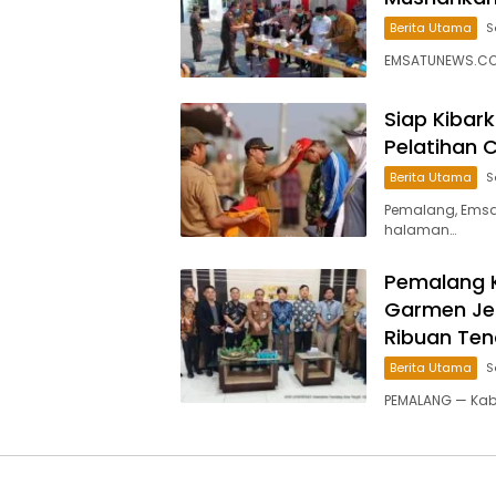
Berita Utama
S
EMSATUNEWS.CO.
Siap Kibar
Pelatihan 
Berita Utama
S
Pemalang, Emsa
halaman…
Pemalang K
Garmen Jep
Ribuan Ten
Berita Utama
S
PEMALANG — Kab