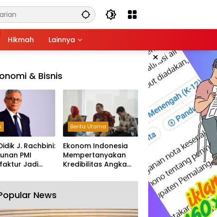
Hikmah
Lainnya
×
onomi & Bisnis
s
Berita Utama
Didik J. Rachbini:
Ekonom Indonesia
unan PMI
Mempertanyakan
aktur Jadi
Kredibilitas Angka
m Melemahnya
Pertumbuhan 5,61%:
tri Nasional
Tumbuh Tapi Rapuh
Popular News