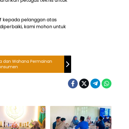
runkan petugas teknis untuk
 kepada pelanggan atas
 diperbaiki, kami mohon untuk
ata dan Wahana Permainan
Konsumen