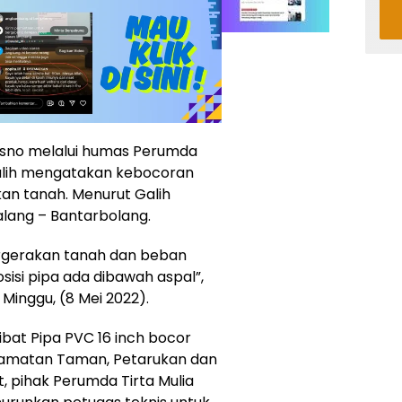
trisno melalui humas Perumda
Galih mengatakan kebocoran
an tanah. Menurut Galih
malang – Bantarbolang.
rgerakan tanah dan beban
isi pipa ada dibawah aspal”,
Minggu, (8 Mei 2022).
bat Pipa PVC 16 inch bocor
ecamatan Taman, Petarukan dan
, pihak Perumda Tirta Mulia