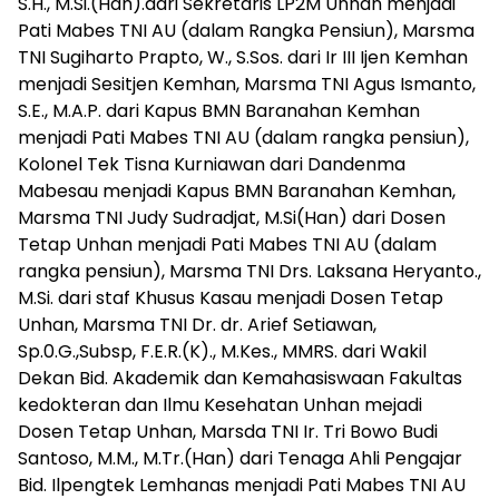
S.H., M.Si.(Han).dari Sekretaris LP2M Unhan menjadi
Pati Mabes TNI AU (dalam Rangka Pensiun), Marsma
TNI Sugiharto Prapto, W., S.Sos. dari Ir III Ijen Kemhan
menjadi Sesitjen Kemhan, Marsma TNI Agus Ismanto,
S.E., M.A.P. dari Kapus BMN Baranahan Kemhan
menjadi Pati Mabes TNI AU (dalam rangka pensiun),
Kolonel Tek Tisna Kurniawan dari Dandenma
Mabesau menjadi Kapus BMN Baranahan Kemhan,
Marsma TNI Judy Sudradjat, M.Si(Han) dari Dosen
Tetap Unhan menjadi Pati Mabes TNI AU (dalam
rangka pensiun), Marsma TNI Drs. Laksana Heryanto.,
M.Si. dari staf Khusus Kasau menjadi Dosen Tetap
Unhan, Marsma TNI Dr. dr. Arief Setiawan,
Sp.0.G.,Subsp, F.E.R.(K)., M.Kes., MMRS. dari Wakil
Dekan Bid. Akademik dan Kemahasiswaan Fakultas
kedokteran dan Ilmu Kesehatan Unhan mejadi
Dosen Tetap Unhan, Marsda TNI Ir. Tri Bowo Budi
Santoso, M.M., M.Tr.(Han) dari Tenaga Ahli Pengajar
Bid. Ilpengtek Lemhanas menjadi Pati Mabes TNI AU