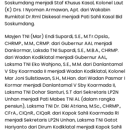
Soskumdang menjadi Staf Khusus Kasal, Kolonel Laut
(K) Drs. I Nyoman Armawan, Apt. dari Wakabin
Rumkital Dr.Rml Diskesal menjadi Pati Sahli Kasal Bid
Soskumdang.
Mayjen TNI (Mar) Endi Supardi, S.E., M.Tr.Opsla.,
CHRMP., M.M., CRMP. dari Gubernur AAL menjadi
Dankormar, Laksda TNI Supardi, S.E., M.B.A., CHRMP.
dari Wadan Kodiklatal menjadi Gubernur AAL,
Laksma TNI Eko Wahjono, S.E., M.M. dari Danlantamal
V Sby Koarmada II menjadi Wadan Kodiklatal, Kolonel
Mar Joni Sulistiawan, S.H., M.Han. dari Wadan Pasmar I
Kormar menjadi Danlantamal V Sby Koarmada II,
Laksma TNI Dohar Sianturi, S.T dari Sekretaris LP2N
Unhan menjadi Pati Mabes TNI AL (dalam rangka
pensiun), Laksma TNI Dr. Diki Atriana, M.Sc., CHRMP.,
CFrA., CIQnR., CIQaR. dari Kapok Sahli Koarmada RI
menjadi Sekretaris LP2N Unhan, Laksma TNI Gatot
Hariyanto dari Dirum Kodiklatal menjadi Kapok Sahli