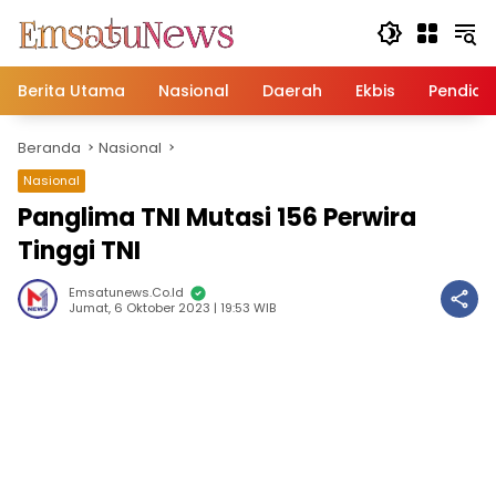
Langsung
ke
konten
Berita Utama
Nasional
Daerah
Ekbis
Pendidi
Beranda
Nasional
Nasional
Panglima TNI Mutasi 156 Perwira
Tinggi TNI
Emsatunews.co.id
Jumat, 6 Oktober 2023 | 19:53 WIB