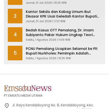
Jumat, 31 Juli 2026 | 16:25 WIB
Kantor Sekda dan Kabag Umum Ikut
3
Disasar KPK Usai Geledah Kantor Bupati
Pemalang
Jumat, 31 Juli 2026 | 17:21 WIB
Bedah Kasus OTT Pemalang, Dr. Imam
4
Subiyanto Pakar Hukum Ungkap Teori
Penyertaan KPK
Sabtu, 1 Agustus 2026 | 11:09 WIB
PCNU Pemalang Ucapkan Selamat ke Plt
5
Bupati Nurkholes: Pemimpin Adalah
Pelayan Rakyat!
Sabtu, 1 Agustus 2026 | 15:35 WIB
PT EMSATU MEDIA UTAMA
Jl. Raya Kendaldoyong No. 8, Kendaldoyong, Kec.