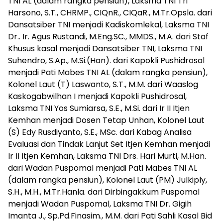
TNI AL (dalam rangka pensiun), Laksma TNI Tri
Harsono, S.T., CHRMP., CIQnR., CIQaR., M.Tr.Opsla. dari
Dansatsiber TNI menjadi Kadiskomlekal, Laksma TNI
Dr.. Ir. Agus Rustandi, M.Eng.SC., MMDS., M.A. dari Staf
Khusus kasal menjadi Dansatsiber TNI, Laksma TNI
Suhendro, S.Ap., M.Si.(Han). dari Kapokli Pushidrosal
menjadi Pati Mabes TNI AL (dalam rangka pensiun),
Kolonel Laut (T) Laswanto, S.T., M.M. dari Waaslog
Kaskogabwilhan I menjadi Kapokli Pushidrosal,
Laksma TNI Yos Sumiarsa, S.E., M.Si. dari Ir II Itjen
Kemhan menjadi Dosen Tetap Unhan, Kolonel Laut
(S) Edy Rusdiyanto, S.E., MSc. dari Kabag Analisa
Evaluasi dan Tindak Lanjut Set Itjen Kemhan menjadi
Ir II Itjen Kemhan, Laksma TNI Drs. Hari Murti, M.Han.
dari Wadan Puspomal menjadi Pati Mabes TNI AL
(dalam rangka pensiun), Kolonel Laut (PM) Julkiply,
S.H., M.H., M.Tr.Hanla. dari Dirbingakkum Puspomal
menjadi Wadan Puspomal, Laksma TNI Dr. Gigih
Imanta J., Sp.Pd.Finasim., M.M. dari Pati Sahli Kasal Bid