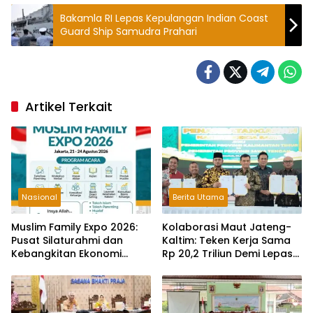
Bakamla RI Lepas Kepulangan Indian Coast
Guard Ship Samudra Prahari
Artikel Terkait
Nasional
Berita Utama
Muslim Family Expo 2026:
Kolaborasi Maut Jateng-
Pusat Silaturahmi dan
Kaltim: Teken Kerja Sama
Kebangkitan Ekonomi
Rp 20,2 Triliun Demi Lepas
Keluarga di Jakarta
dari Ketergantungan Pusat