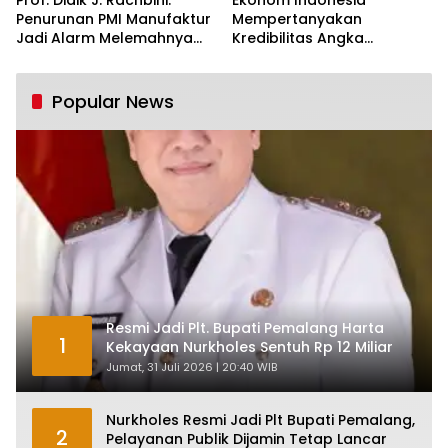
Prof. Didik J. Rachbini:
Ekonom Indonesia
Penurunan PMI Manufaktur
Mempertanyakan
Jadi Alarm Melemahnya
Kredibilitas Angka
Industri Nasional
Pertumbuhan 5,61%:
Tumbuh Tapi Rapuh
Popular News
Resmi Jadi Plt. Bupati Pemalang Harta
1
Kekayaan Nurkholes Sentuh Rp 12 Miliar
Jumat, 31 Juli 2026 | 20:40 WIB
Nurkholes Resmi Jadi Plt Bupati Pemalang,
2
Pelayanan Publik Dijamin Tetap Lancar