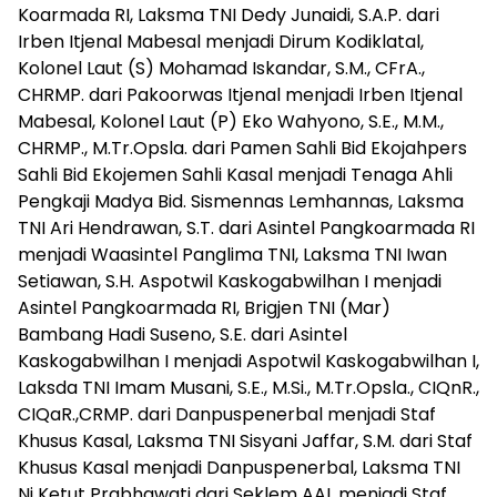
Koarmada RI, Laksma TNI Dedy Junaidi, S.A.P. dari
Irben Itjenal Mabesal menjadi Dirum Kodiklatal,
Kolonel Laut (S) Mohamad Iskandar, S.M., CFrA.,
CHRMP. dari Pakoorwas Itjenal menjadi Irben Itjenal
Mabesal, Kolonel Laut (P) Eko Wahyono, S.E., M.M.,
CHRMP., M.Tr.Opsla. dari Pamen Sahli Bid Ekojahpers
Sahli Bid Ekojemen Sahli Kasal menjadi Tenaga Ahli
Pengkaji Madya Bid. Sismennas Lemhannas, Laksma
TNI Ari Hendrawan, S.T. dari Asintel Pangkoarmada RI
menjadi Waasintel Panglima TNI, Laksma TNI Iwan
Setiawan, S.H. Aspotwil Kaskogabwilhan I menjadi
Asintel Pangkoarmada RI, Brigjen TNI (Mar)
Bambang Hadi Suseno, S.E. dari Asintel
Kaskogabwilhan I menjadi Aspotwil Kaskogabwilhan I,
Laksda TNI Imam Musani, S.E., M.Si., M.Tr.Opsla., CIQnR.,
CIQaR.,CRMP. dari Danpuspenerbal menjadi Staf
Khusus Kasal, Laksma TNI Sisyani Jaffar, S.M. dari Staf
Khusus Kasal menjadi Danpuspenerbal, Laksma TNI
Ni Ketut Prabhawati dari Seklem AAL menjadi Staf