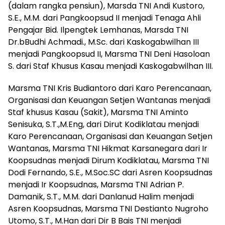
(dalam rangka pensiun), Marsda TNI Andi Kustoro,
S.E., M.M. dari Pangkoopsud II menjadi Tenaga Ahli
Pengajar Bid. Ilpengtek Lemhanas, Marsda TNI
Dr.bBudhi Achmadi., M.Sc. dari Kaskogabwilhan III
menjadi Pangkoopsud II, Marsma TNI Deni Hasoloan
S. dari Staf Khusus Kasau menjadi Kaskogabwilhan III.
Marsma TNI Kris Budiantoro dari Karo Perencanaan,
Organisasi dan Keuangan Setjen Wantanas menjadi
Staf khusus Kasau (Sakit), Marsma TNI Aminto
Senisuka, S.T.,M.Eng, dari Dirut Kodiklatau menjadi
Karo Perencanaan, Organisasi dan Keuangan Setjen
Wantanas, Marsma TNI Hikmat Karsanegara dari Ir
Koopsudnas menjadi Dirum Kodiklatau, Marsma TNI
Dodi Fernando, S.E., M.Soc.SC dari Asren Koopsudnas
menjadi Ir Koopsudnas, Marsma TNI Adrian P.
Damanik, S.T., M.M. dari Danlanud Halim menjadi
Asren Koopsudnas, Marsma TNI Destianto Nugroho
Utomo, S.T., M.Han dari Dir B Bais TNI menjadi