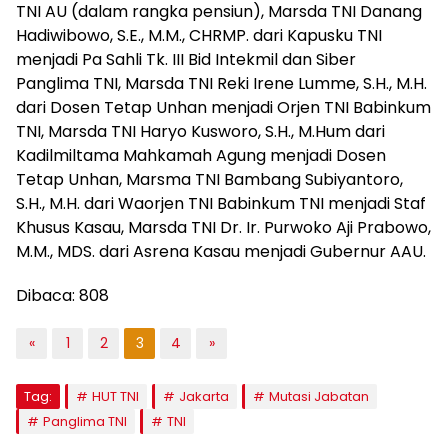
TNI AU (dalam rangka pensiun), Marsda TNI Danang
Hadiwibowo, S.E., M.M., CHRMP. dari Kapusku TNI
menjadi Pa Sahli Tk. III Bid Intekmil dan Siber
Panglima TNI, Marsda TNI Reki Irene Lumme, S.H., M.H.
dari Dosen Tetap Unhan menjadi Orjen TNI Babinkum
TNI, Marsda TNI Haryo Kusworo, S.H., M.Hum dari
Kadilmiltama Mahkamah Agung menjadi Dosen
Tetap Unhan, Marsma TNI Bambang Subiyantoro,
S.H., M.H. dari Waorjen TNI Babinkum TNI menjadi Staf
Khusus Kasau, Marsda TNI Dr. Ir. Purwoko Aji Prabowo,
M.M., MDS. dari Asrena Kasau menjadi Gubernur AAU.
Dibaca:
808
«
1
2
3
4
»
Tag:
HUT TNI
Jakarta
Mutasi Jabatan
Panglima TNI
TNI