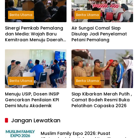
Berita Utama
Berita Utama
Sinergi Pemkab Pemalang
Air Sungai Comal Siap
dan Media: Wajah Baru
Disulap Jadi Penyelamat
Kemitraan Menuju Daerah
Petani Pemalang
Maju
Berita Utama
Berita Utama
Menuju USIP, Dosen INSIP
Siap Kibarkan Merah Putih ,
Gencarkan Penilaian KPI
Camat Bodeh Resmi Buka
Demi Mutu Akademik
Pelatihan Capaska 2026
Jangan Lewatkan
Muslim Family Expo 2026: Pusat