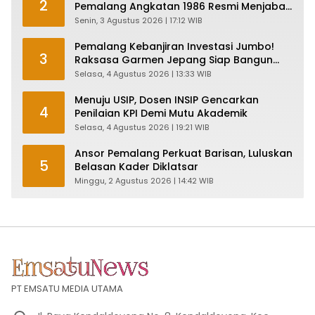
2
Pemalang Angkatan 1986 Resmi Menjabat
Plt Bupati, Inilah Pesan Ketua Asmam 86
Senin, 3 Agustus 2026 | 17:12 WIB
Pemalang Kebanjiran Investasi Jumbo!
3
Raksasa Garmen Jepang Siap Bangun
Pabrik dan Serap Ribuan Tenaga Kerja
Selasa, 4 Agustus 2026 | 13:33 WIB
Menuju USIP, Dosen INSIP Gencarkan
4
Penilaian KPI Demi Mutu Akademik
Selasa, 4 Agustus 2026 | 19:21 WIB
Ansor Pemalang Perkuat Barisan, Luluskan
5
Belasan Kader Diklatsar
Minggu, 2 Agustus 2026 | 14:42 WIB
PT EMSATU MEDIA UTAMA