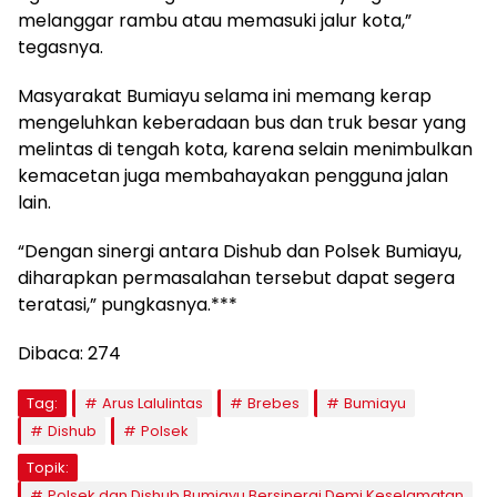
melanggar rambu atau memasuki jalur kota,”
tegasnya.
Masyarakat Bumiayu selama ini memang kerap
mengeluhkan keberadaan bus dan truk besar yang
melintas di tengah kota, karena selain menimbulkan
kemacetan juga membahayakan pengguna jalan
lain.
“Dengan sinergi antara Dishub dan Polsek Bumiayu,
diharapkan permasalahan tersebut dapat segera
teratasi,” pungkasnya.***
Dibaca:
274
Tag:
Arus Lalulintas
Brebes
Bumiayu
Dishub
Polsek
Topik:
Polsek dan Dishub Bumiayu Bersinergi Demi Keselamatan