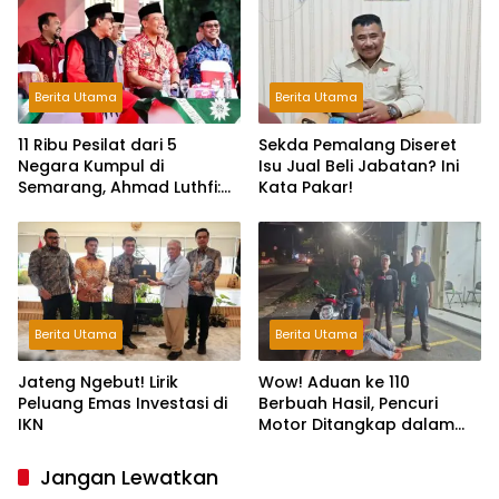
Berita Utama
Berita Utama
11 Ribu Pesilat dari 5
Sekda Pemalang Diseret
Negara Kumpul di
Isu Jual Beli Jabatan? Ini
Semarang, Ahmad Luthfi:
Kata Pakar!
Silat Benteng Karakter
Bangsa!
Berita Utama
Berita Utama
Jateng Ngebut! Lirik
Wow! Aduan ke 110
Peluang Emas Investasi di
Berbuah Hasil, Pencuri
IKN
Motor Ditangkap dalam
Hitungan Jam
Jangan Lewatkan