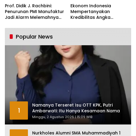
Prof. Didik J. Rachbini:
Ekonom Indonesia
Penurunan PMI Manufaktur
Mempertanyakan
Jadi Alarm Melemahnya
Kredibilitas Angka
Industri Nasional
Pertumbuhan 5,61%:
Tumbuh Tapi Rapuh
Popular News
Namanya Terseret Isu OTT KPK, Putri
1
Ambarwati: Itu Hanya Kesamaan Nama
Minggu, 2 Agustus 2026 | 15:09 WIB
Nurkholes Alumni SMA Muhammadiyah 1