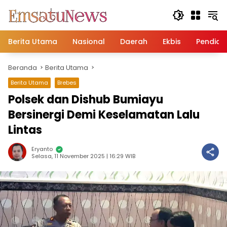
Langsung
ke
konten
Berita Utama
Nasional
Daerah
Ekbis
Pendidi
Beranda
Berita Utama
Berita Utama
Brebes
Polsek dan Dishub Bumiayu
Bersinergi Demi Keselamatan Lalu
Lintas
Eryanto
Selasa, 11 November 2025 | 16:29 WIB