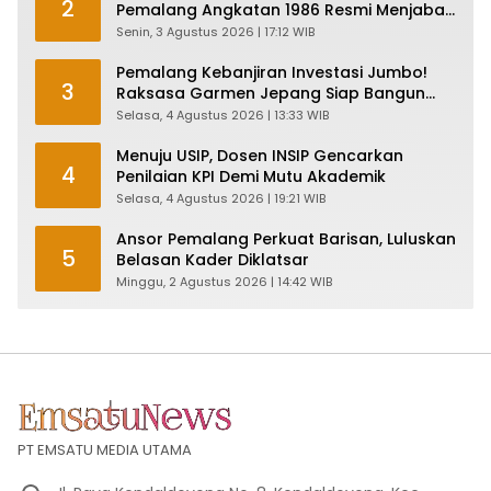
2
Pemalang Angkatan 1986 Resmi Menjabat
Plt Bupati, Inilah Pesan Ketua Asmam 86
Senin, 3 Agustus 2026 | 17:12 WIB
Pemalang Kebanjiran Investasi Jumbo!
3
Raksasa Garmen Jepang Siap Bangun
Pabrik dan Serap Ribuan Tenaga Kerja
Selasa, 4 Agustus 2026 | 13:33 WIB
Menuju USIP, Dosen INSIP Gencarkan
4
Penilaian KPI Demi Mutu Akademik
Selasa, 4 Agustus 2026 | 19:21 WIB
Ansor Pemalang Perkuat Barisan, Luluskan
5
Belasan Kader Diklatsar
Minggu, 2 Agustus 2026 | 14:42 WIB
PT EMSATU MEDIA UTAMA