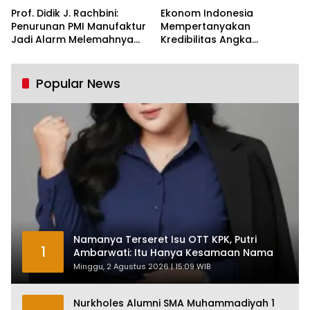
Prof. Didik J. Rachbini:
Ekonom Indonesia
Penurunan PMI Manufaktur
Mempertanyakan
Jadi Alarm Melemahnya
Kredibilitas Angka
Industri Nasional
Pertumbuhan 5,61%:
Tumbuh Tapi Rapuh
Popular News
Namanya Terseret Isu OTT KPK, Putri
1
Ambarwati: Itu Hanya Kesamaan Nama
Minggu, 2 Agustus 2026 | 15:09 WIB
Nurkholes Alumni SMA Muhammadiyah 1