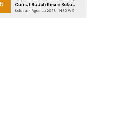
5
Camat Bodeh Resmi Buka
Pelatihan Capaska 2026
Selasa, 4 Agustus 2026 | 14:30 WIB