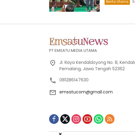
Berita Utama
S
PT EMSATU MEDIA UTAMA
Jl. Raya Kendaldoyong No. 8, Kendal
Pemalang, Jawa Tengah 52362
081286147630
emsatucom@gmail.com
×