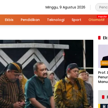
Minggu, 9 Agustus 2026
Ekbis
Pendidikan
Teknologi
Sport
Otomotif
Ek
Ekbi
Prof. 
Penur
Manuf
Alar
Indus