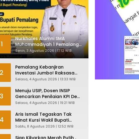
Nurkholes Alumni SMA
1
Muhammadiyah 1 Pemalang
Angkatan 1986 Resmi
Senin, 3 Agustus 2026 | 17:12 WIB
Menjabat Plt Bupati, Inilah
Pesan Ketua Asmam 86
Pemalang Kebanjiran
2
Investasi Jumbo! Raksasa
Garmen Jepang Siap Bangun
Selasa, 4 Agustus 2026 | 13:33 WIB
Pabrik dan Serap Ribuan
Tenaga Kerja
Menuju USIP, Dosen INSIP
3
Gencarkan Penilaian KPI Demi
Mutu Akademik
Selasa, 4 Agustus 2026 | 19:21 WIB
Aris Ismail Tegaskan Tak
4
Minat Kursi Wakil Bupati
Pemalang, Fokus Kawal
Sabtu, 8 Agustus 2026 | 12:52 WIB
Lembaga Legislatif
Siap Kibarkan Merah Putih ,