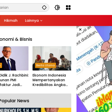
Hikmah
Lainnya
×
onomi & Bisnis
s
Berita Utama
Didik J. Rachbini:
Ekonom Indonesia
unan PMI
Mempertanyakan
aktur Jadi
Kredibilitas Angka
m Melemahnya
Pertumbuhan 5,61%:
tri Nasional
Tumbuh Tapi Rapuh
Popular News