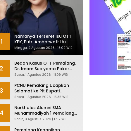
Namanya Terseret Isu OTT
1
KPK, Putri Ambarwati: Itu
Hanya Kesamaan Nama
Minggu, 2 Agustus 2026 | 15:09 WIB
Bedah Kasus OTT Pemalang,
2
Dr. Imam Subiyanto Pakar
Hukum Ungkap Teori
Sabtu, 1 Agustus 2026 | 11:09 WIB
Penyertaan KPK
PCNU Pemalang Ucapkan
3
Selamat ke Plt Bupati
Nurkholes: Pemimpin Adalah
Sabtu, 1 Agustus 2026 | 15:35 WIB
Pelayan Rakyat!
Nurkholes Alumni SMA
4
Muhammadiyah 1 Pemalang
Angkatan 1986 Resmi
Senin, 3 Agustus 2026 | 17:12 WIB
Menjabat Plt Bupati, Inilah
Pesan Ketua Asmam 86
Pemalang Kebanjiran