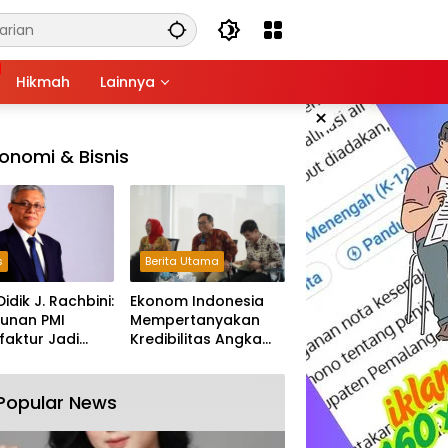
Hikmah
Lainnya
×
onomi & Bisnis
s
Berita Utama
Didik J. Rachbini:
Ekonom Indonesia
unan PMI
Mempertanyakan
aktur Jadi
Kredibilitas Angka
m Melemahnya
Pertumbuhan 5,61%:
tri Nasional
Tumbuh Tapi Rapuh
Popular News