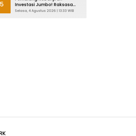
5
Investasi Jumbo! Raksasa
Garmen Jepang Siap Bangun
Selasa, 4 Agustus 2026 | 13:33 WIB
Pabrik dan Serap Ribuan
Tenaga Kerja
RK