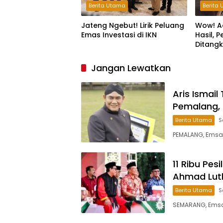
Berita Utama
Berita
Jateng Ngebut! Lirik Peluang
Wow! A
Emas Investasi di IKN
Hasil, 
Ditang
Jam
Jangan Lewatkan
Aris Ismail
Pemalang, 
Berita Utama
S
PEMALANG, Emsat
11 Ribu Pes
Ahmad Luth
Berita Utama
S
SEMARANG, Emsatu