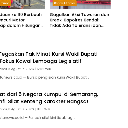
 Utama
Berita Utama
duan ke 110 Berbuah
Gagalkan Aksi Tawuran dan
Pencuri Motor
Kreak, Kapolres Kendal:
kap dalam Hitungan
Tidak Ada Toleransi dan
Ruang Bagi Pelaku
Kejahatan Jalanan
 Tegaskan Tak Minat Kursi Wakil Bupati
Fokus Kawal Lembaga Legislatif
abtu, 8 Agustus 2026 | 12:52 WIB
unews.co.id — Bursa pengisian kursi Wakil Bupati…
ilat dari 5 Negara Kumpul di Semarang,
fi: Silat Benteng Karakter Bangsa!
abtu, 8 Agustus 2026 | 11:35 WIB
news.co.id — Pencak silat kini tidak lagi…