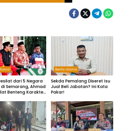
 Utama
Berita Utama
 Pesilat dari 5 Negara
Sekda Pemalang Diseret Isu
 di Semarang, Ahmad
Jual Beli Jabatan? Ini Kata
 Silat Benteng Karakter
Pakar!
!