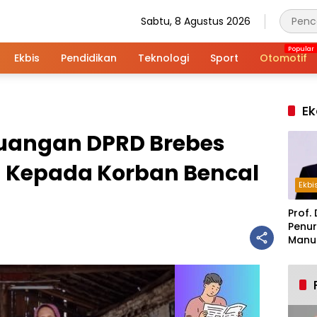
Sabtu, 8 Agustus 2026
Ekbis
Pendidikan
Teknologi
Sport
Otomotif
Ek
juangan DPRD Brebes
 Kepada Korban Bencal
Ekbi
Prof. 
Penur
Manuf
Alar
Indus