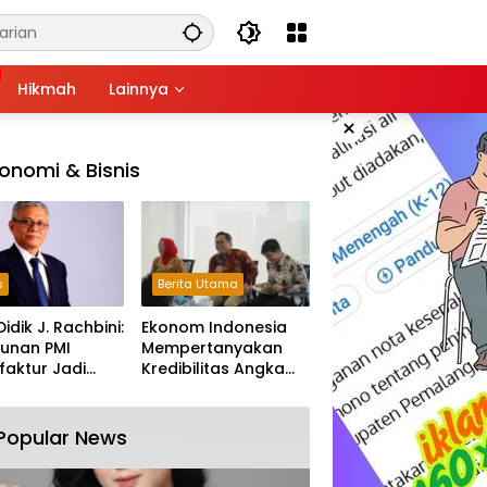
Hikmah
Lainnya
×
onomi & Bisnis
s
Berita Utama
Didik J. Rachbini:
Ekonom Indonesia
unan PMI
Mempertanyakan
aktur Jadi
Kredibilitas Angka
m Melemahnya
Pertumbuhan 5,61%:
tri Nasional
Tumbuh Tapi Rapuh
Popular News