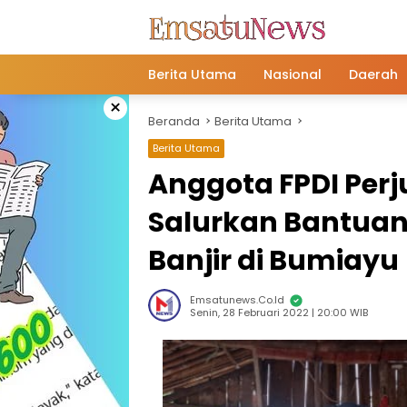
Langsung
ke
konten
Berita Utama
Nasional
Daerah
×
Beranda
Berita Utama
Berita Utama
Anggota FPDI Per
Salurkan Bantuan
Banjir di Bumiayu
Emsatunews.co.id
Senin, 28 Februari 2022 | 20:00 WIB