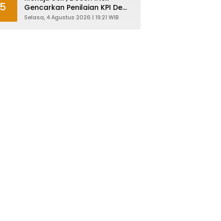
5
Gencarkan Penilaian KPI Demi
Mutu Akademik
Selasa, 4 Agustus 2026 | 19:21 WIB