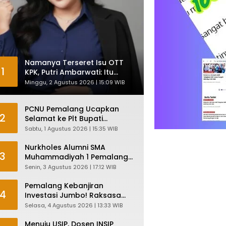
Namanya Terseret Isu OTT
1
KPK, Putri Ambarwati: Itu
Hanya Kesamaan Nama
Minggu, 2 Agustus 2026 | 15:09 WIB
PCNU Pemalang Ucapkan
2
Selamat ke Plt Bupati
Nurkholes: Pemimpin Adalah
Sabtu, 1 Agustus 2026 | 15:35 WIB
Pelayan Rakyat!
Nurkholes Alumni SMA
3
Muhammadiyah 1 Pemalang
Angkatan 1986 Resmi
Senin, 3 Agustus 2026 | 17:12 WIB
Menjabat Plt Bupati, Inilah
Pesan Ketua Asmam 86
Pemalang Kebanjiran
4
Investasi Jumbo! Raksasa
Garmen Jepang Siap Bangun
Selasa, 4 Agustus 2026 | 13:33 WIB
Pabrik dan Serap Ribuan
Tenaga Kerja
Menuju USIP, Dosen INSIP