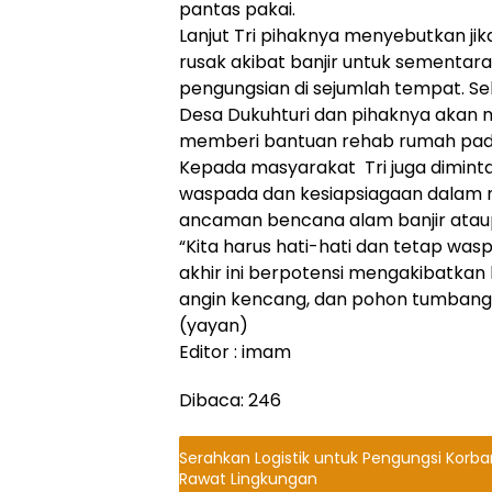
pantas pakai.
Lanjut Tri pihaknya menyebutkan ji
rusak akibat banjir untuk sementara
pengungsian di sejumlah tempat. Se
Desa Dukuhturi dan pihaknya akan
memberi bantuan rehab rumah pad
Kepada masyarakat Tri juga dimint
waspada dan kesiapsiagaan dalam m
ancaman bencana alam banjir ataup
“Kita harus hati-hati dan tetap was
akhir ini berpotensi mengakibatkan b
angin kencang, dan pohon tumbang, 
(yayan)
Editor : imam
Dibaca:
246
Serahkan Logistik untuk Pengungsi Korban
Rawat Lingkungan