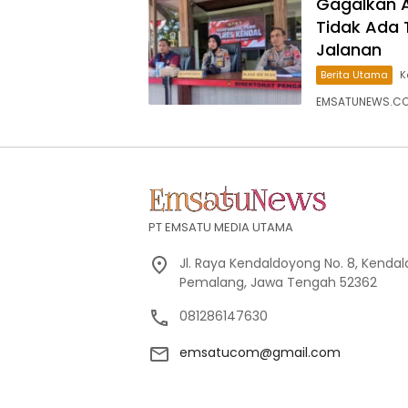
Gagalkan A
Tidak Ada 
Jalanan
Berita Utama
K
EMSATUNEWS.CO.I
PT EMSATU MEDIA UTAMA
Jl. Raya Kendaldoyong No. 8, Kendal
Pemalang, Jawa Tengah 52362
081286147630
emsatucom@gmail.com