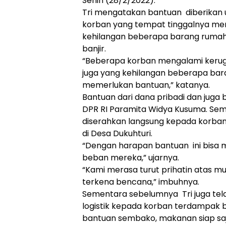
Senin (28/2/2022).
Tri mengatakan bantuan diberikan
korban yang tempat tinggalnya me
kehilangan beberapa barang rumah
banjir.
“Beberapa korban mengalami kerug
juga yang kehilangan beberapa bara
memerlukan bantuan,” katanya.
Bantuan dari dana pribadi dan juga
DPR RI Paramita Widya Kusuma. Sem
diserahkan langsung kepada korban
di Desa Dukuhturi.
“Dengan harapan bantuan ini bisa
beban mereka,” ujarnya.
“Kami merasa turut prihatin atas mu
terkena bencana,” imbuhnya.
Sementara sebelumnya Tri juga tel
logistik kepada korban terdampak b
bantuan sembako, makanan siap saj