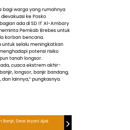
ka bagi warga yang rumahnya
 dievakuasi ke Posko
bagian ada di SD IT Al-Ambary
 meminta Pemkab Brebes untuk
a korban bencana.
a untuk selalu meningkatkan
enghadapi potensi risiko
un tanah longsor.
pada, cuaca ekstrem akhir-
anjir, longsor, banjir bandang,
dan lainnya,” pungkasnya.
 Banjir, Dewi Aryani Ajak