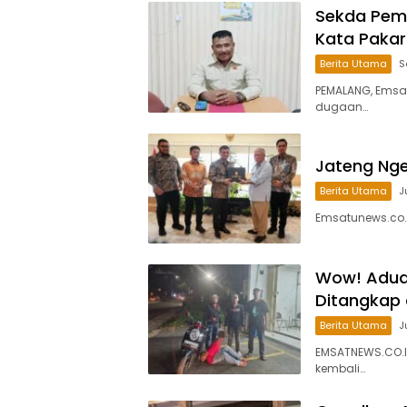
Sekda Pemal
Kata Pakar
Berita Utama
S
PEMALANG, Emsa
dugaan…
Jateng Ngeb
Berita Utama
J
Emsatunews.co.
Wow! Aduan
Ditangkap
Berita Utama
J
EMSATNEWS.CO.ID
kembali…