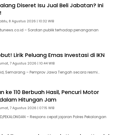
ang Diseret Isu Jual Beli Jabatan? Ini
!
abtu, 8 Agustus 2026 | 10:32 WIB
tunews.co.id – Sorotan publik terhadap penanganan
ut! Lirik Peluang Emas Investasi di IKN
umat, 7 Agustus 2026 | 10:44 WIB
id, Semarang – Pemprov Jawa Tengah secara resmi…
 ke 110 Berbuah Hasil, Pencuri Motor
 dalam Hitungan Jam
umat, 7 Agustus 2026 | 07:15 WIB
,PEKALONGAN – Respons cepat jajaran Polres Pekalongan