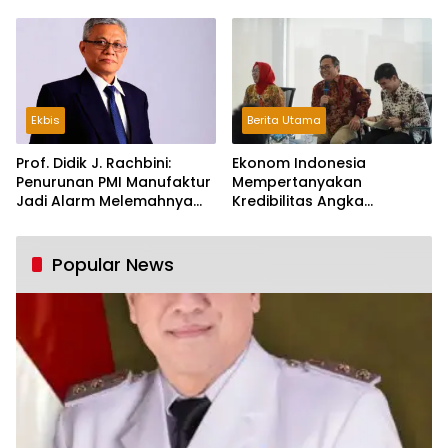
Ekbis
Berita Utama
Prof. Didik J. Rachbini:
Ekonom Indonesia
Penurunan PMI Manufaktur
Mempertanyakan
Jadi Alarm Melemahnya
Kredibilitas Angka
Industri Nasional
Pertumbuhan 5,61%:
Tumbuh Tapi Rapuh
Popular News