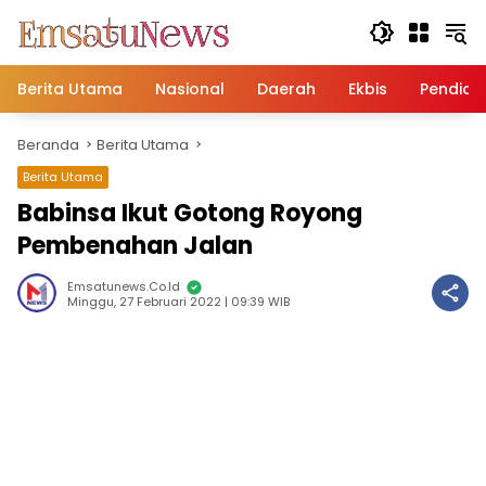
Langsung
ke
konten
Berita Utama
Nasional
Daerah
Ekbis
Pendidi
Beranda
Berita Utama
Berita Utama
Babinsa Ikut Gotong Royong
Pembenahan Jalan
Emsatunews.co.id
Minggu, 27 Februari 2022 | 09:39 WIB