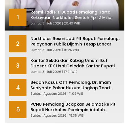
Resmi Jadi Plt. Bupati Pemalang Harta
1
Kekayaan Nurkholes Sentuh Rp 12 Miliar
Jumat, 31 Juli 2026 | 20:40 WIB
Nurkholes Resmi Jadi Plt Bupati Pemalang,
2
Pelayanan Publik Dijamin Tetap Lancar
Jumat, 31 Juli 2026 | 16:25 WIB
Kantor Sekda dan Kabag Umum Ikut
3
Disasar KPK Usai Geledah Kantor Bupati
Pemalang
Jumat, 31 Juli 2026 | 17:21 WIB
Bedah Kasus OTT Pemalang, Dr. Imam
4
Subiyanto Pakar Hukum Ungkap Teori
Penyertaan KPK
Sabtu, 1 Agustus 2026 | 11:09 WIB
PCNU Pemalang Ucapkan Selamat ke Plt
5
Bupati Nurkholes: Pemimpin Adalah
Pelayan Rakyat!
Sabtu, 1 Agustus 2026 | 15:35 WIB