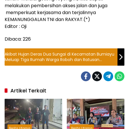
melakukan pembersihan akses jalan dan juga
memperkuat kerjasama dan terjalinnya
KEMANUNGGALAN TNI dan RAKYAT.(*)
Editor : Oji
Dibaca:
226
Akibat Hujan Deras Dua Sungai di Kecamatan Bumiayu
Meluap Tiga Rumah Warga Roboh dan Ratusan
Rumah Tergenang Banjir
Artikel Terkait
Berita Utama
Berita Utama