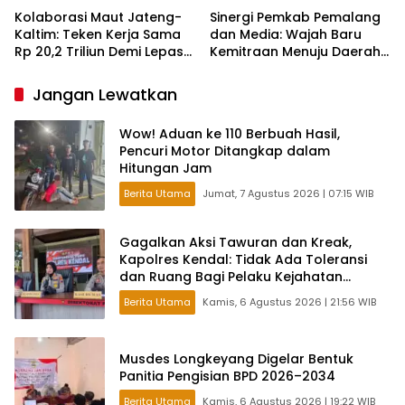
Kolaborasi Maut Jateng-
Sinergi Pemkab Pemalang
Kaltim: Teken Kerja Sama
dan Media: Wajah Baru
Rp 20,2 Triliun Demi Lepas
Kemitraan Menuju Daerah
dari Ketergantungan Pusat
Maju
Jangan Lewatkan
Wow! Aduan ke 110 Berbuah Hasil,
Pencuri Motor Ditangkap dalam
Hitungan Jam
Berita Utama
Jumat, 7 Agustus 2026 | 07:15 WIB
Gagalkan Aksi Tawuran dan Kreak,
Kapolres Kendal: Tidak Ada Toleransi
dan Ruang Bagi Pelaku Kejahatan
Jalanan
Berita Utama
Kamis, 6 Agustus 2026 | 21:56 WIB
Musdes Longkeyang Digelar Bentuk
Panitia Pengisian BPD 2026–2034
Berita Utama
Kamis, 6 Agustus 2026 | 19:22 WIB