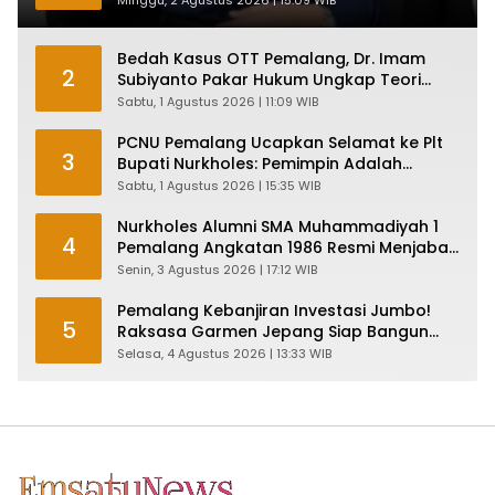
Minggu, 2 Agustus 2026 | 15:09 WIB
Bedah Kasus OTT Pemalang, Dr. Imam
2
Subiyanto Pakar Hukum Ungkap Teori
Penyertaan KPK
Sabtu, 1 Agustus 2026 | 11:09 WIB
PCNU Pemalang Ucapkan Selamat ke Plt
3
Bupati Nurkholes: Pemimpin Adalah
Pelayan Rakyat!
Sabtu, 1 Agustus 2026 | 15:35 WIB
Nurkholes Alumni SMA Muhammadiyah 1
4
Pemalang Angkatan 1986 Resmi Menjabat
Plt Bupati, Inilah Pesan Ketua Asmam 86
Senin, 3 Agustus 2026 | 17:12 WIB
Pemalang Kebanjiran Investasi Jumbo!
5
Raksasa Garmen Jepang Siap Bangun
Pabrik dan Serap Ribuan Tenaga Kerja
Selasa, 4 Agustus 2026 | 13:33 WIB