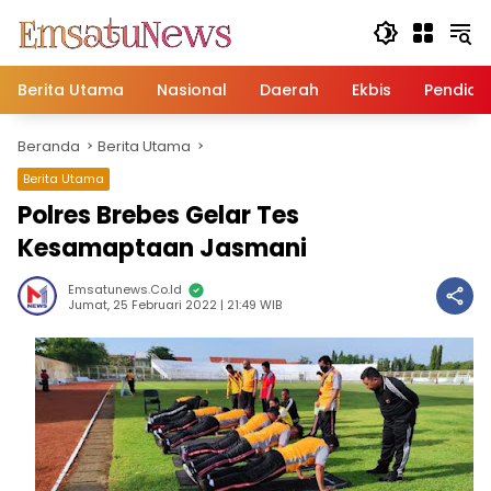
Langsung
ke
konten
Berita Utama
Nasional
Daerah
Ekbis
Pendidi
Beranda
Berita Utama
Berita Utama
Polres Brebes Gelar Tes
Kesamaptaan Jasmani
Emsatunews.co.id
Jumat, 25 Februari 2022 | 21:49 WIB