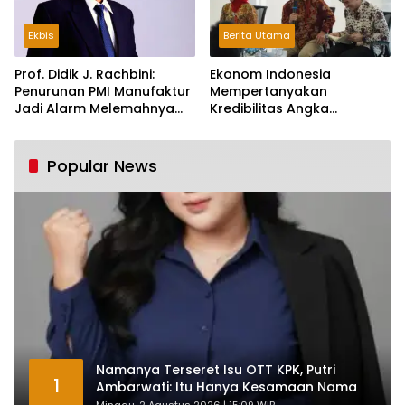
Ekbis
Berita Utama
Prof. Didik J. Rachbini:
Ekonom Indonesia
Penurunan PMI Manufaktur
Mempertanyakan
Jadi Alarm Melemahnya
Kredibilitas Angka
Industri Nasional
Pertumbuhan 5,61%:
Tumbuh Tapi Rapuh
Popular News
Namanya Terseret Isu OTT KPK, Putri
1
Ambarwati: Itu Hanya Kesamaan Nama