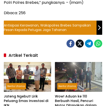
Polri Polres Brebes,” pungkasnya. – (imam)
Dibaca:
256
Antisipasi Kerawanan, Wakapolres Brebes Sampaikan
Pesan Kepada Petugas Jaga Tahanan
Artikel Terkait
Berita Utama
Berita Utama
Jateng Ngebut! Lirik
Wow! Aduan ke 110
Peluang Emas Investasi di
Berbuah Hasil, Pencuri
IKN
Motor Ditangkap dalam