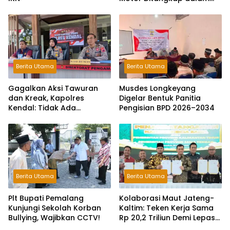
Hitungan Jam
Berita Utama
Berita Utama
Gagalkan Aksi Tawuran
Musdes Longkeyang
dan Kreak, Kapolres
Digelar Bentuk Panitia
Kendal: Tidak Ada
Pengisian BPD 2026–2034
Toleransi dan Ruang Bagi
Pelaku Kejahatan Jalanan
Berita Utama
Berita Utama
Plt Bupati Pemalang
Kolaborasi Maut Jateng-
Kunjungi Sekolah Korban
Kaltim: Teken Kerja Sama
Bullying, Wajibkan CCTV!
Rp 20,2 Triliun Demi Lepas
dari Ketergantungan Pusat