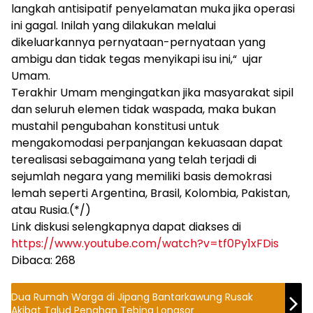
langkah antisipatif penyelamatan muka jika operasi
ini gagal. Inilah yang dilakukan melalui
dikeluarkannya pernyataan-pernyataan yang
ambigu dan tidak tegas menyikapi isu ini,“ ujar
Umam.
Terakhir Umam mengingatkan jika masyarakat sipil
dan seluruh elemen tidak waspada, maka bukan
mustahil pengubahan konstitusi untuk
mengakomodasi perpanjangan kekuasaan dapat
terealisasi sebagaimana yang telah terjadi di
sejumlah negara yang memiliki basis demokrasi
lemah seperti Argentina, Brasil, Kolombia, Pakistan,
atau Rusia.(*/)
Link diskusi selengkapnya dapat diakses di
https://www.youtube.com/watch?v=tf0Py1xFDis
Dibaca:
268
Dua Rumah Warga di Jipang Bantarkawung Rusak
Akibat Talud Penahan Tebing Longsor