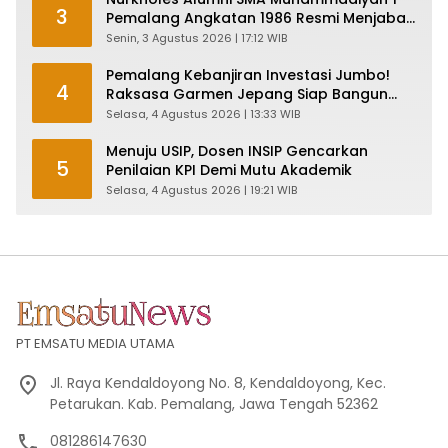
3
Pemalang Angkatan 1986 Resmi Menjabat
Plt Bupati, Inilah Pesan Ketua Asmam 86
Senin, 3 Agustus 2026 | 17:12 WIB
Pemalang Kebanjiran Investasi Jumbo!
4
Raksasa Garmen Jepang Siap Bangun
Pabrik dan Serap Ribuan Tenaga Kerja
Selasa, 4 Agustus 2026 | 13:33 WIB
Menuju USIP, Dosen INSIP Gencarkan
5
Penilaian KPI Demi Mutu Akademik
Selasa, 4 Agustus 2026 | 19:21 WIB
PT EMSATU MEDIA UTAMA
Jl. Raya Kendaldoyong No. 8, Kendaldoyong, Kec.
Petarukan. Kab. Pemalang, Jawa Tengah 52362
081286147630