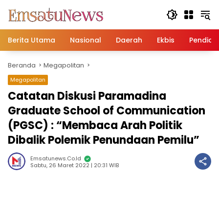
Langsung
ke
konten
Berita Utama
Nasional
Daerah
Ekbis
Pendidi
Beranda
Megapolitan
Megapolitan
Catatan Diskusi Paramadina
Graduate School of Communication
(PGSC) : “Membaca Arah Politik
Dibalik Polemik Penundaan Pemilu”
Emsatunews.co.id
Sabtu, 26 Maret 2022 | 20:31 WIB