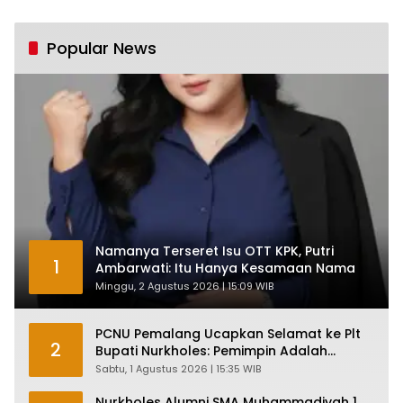
Industri Nasional
Pertumbuhan 5,61%:
Tumbuh Tapi Rapuh
Popular News
Namanya Terseret Isu OTT KPK, Putri
1
Ambarwati: Itu Hanya Kesamaan Nama
Minggu, 2 Agustus 2026 | 15:09 WIB
PCNU Pemalang Ucapkan Selamat ke Plt
2
Bupati Nurkholes: Pemimpin Adalah
Pelayan Rakyat!
Sabtu, 1 Agustus 2026 | 15:35 WIB
Nurkholes Alumni SMA Muhammadiyah 1