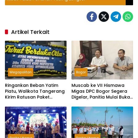
Artikel Terkait
Megapolitan
Bogor
Ringankan Beban Yatim
Muscab ke VII Hismawa
Piatu, Walikota Tangerang
Migas DPC Bogor Segera
Kirim Ratusan Paket
Digelar, Panitia Mulai Buka
Makanan untuk Tahlilan
Pendaftaran Calon Ketua
Warga Poris
Berita Utama
Berita Utama