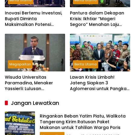
Inovasi Bertemu Investasi,
Pantura dalam Dekapan
Bupati Diminta
Krisis: Ikhtiar “Mageri
Maksimalkan Potensi
Segoro” Menahan Laju
Daerah di Jateng Fair
Abrasi Jawa Tengah
Megapolitan
Berita Utama
Wisuda Universitas
Lawan Krisis Limbah!
Paramadina, Menaker
Jateng Siapkan 3
Yassierli: Lulusan
Aglomerasi untuk Pangkas
Perguruan Tinggi Harus
3.000 Ton Sampah Per Hari
Miliki Strategi Triple
Jangan Lewatkan
Readiness
Ringankan Beban Yatim Piatu, Walikota
Tangerang Kirim Ratusan Paket
Makanan untuk Tahlilan Warga Poris