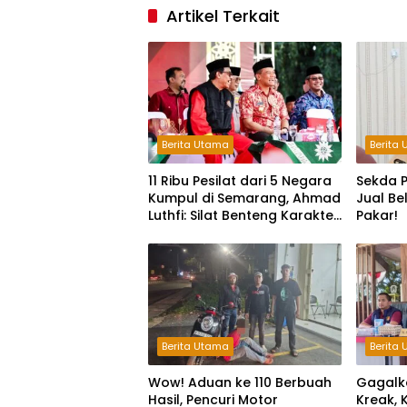
Artikel Terkait
Berita Utama
Berita
11 Ribu Pesilat dari 5 Negara
Sekda P
Kumpul di Semarang, Ahmad
Jual Be
Luthfi: Silat Benteng Karakter
Pakar!
Bangsa!
Berita Utama
Berita
Wow! Aduan ke 110 Berbuah
Gagalk
Hasil, Pencuri Motor
Kreak, 