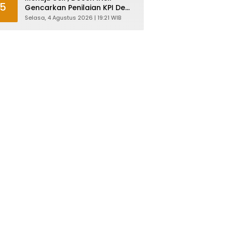
5
Gencarkan Penilaian KPI Demi
Mutu Akademik
Selasa, 4 Agustus 2026 | 19:21 WIB