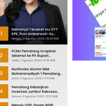
Namanya Terseret Isu OTT
1
KPK, Putri Ambarwati: Itu
Hanya Kesamaan Nama
Minggu, 2 Agustus 2026 | 15:09 WIB
PCNU Pemalang Ucapkan
2
Selamat ke Plt Bupati
Nurkholes: Pemimpin Adalah
Sabtu, 1 Agustus 2026 | 15:35 WIB
Pelayan Rakyat!
Nurkholes Alumni SMA
3
Muhammadiyah 1 Pemalang
Angkatan 1986 Resmi
Senin, 3 Agustus 2026 | 17:12 WIB
Menjabat Plt Bupati, Inilah
Pesan Ketua Asmam 86
Pemalang Kebanjiran
4
Investasi Jumbo! Raksasa
Garmen Jepang Siap Bangun
Selasa, 4 Agustus 2026 | 13:33 WIB
Pabrik dan Serap Ribuan
Tenaga Kerja
Menuju USIP, Dosen INSIP