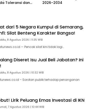
da Toleransi dan
2026–2034
agi Pelaku
tan Jalanan
ilat dari 5 Negara Kumpul di Semarang,
fi: Silat Benteng Karakter Bangsa!
abtu, 8 Agustus 2026 | 11:35 WIB
news.co.id — Pencak silat kini tidak lagi…
ang Diseret Isu Jual Beli Jabatan? Ini
!
abtu, 8 Agustus 2026 | 10:32 WIB
tunews.co.id – Sorotan publik terhadap penanganan
ut! Lirik Peluang Emas Investasi di IKN
umat, 7 Agustus 2026 | 10:44 WIB