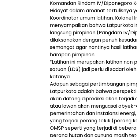
Komandan Rindam IV/Diponegoro Ko
Hidayat dalam amanat tertulisnya 
Koordinator umum latihan, Kolonel 
menyampaikan bahwa Latpurkota in
langsung pimpinan (Pangdam IV/Di
dilaksanakan dengan penuh kesadar
semangat agar nantinya hasil latiha
harapan pimpinan.
“Latihan ini merupakan latihan non
satuan (LDS) jadi perlu di sadari ole
katanya.
Adapun sebagai pertimbangan pim
Latpurkota adalah bahwa perspekti
akan datang diprediksi akan terjad
atau lawan akan menguasai obyek-o
pemerintahan dan instalansi energi, 
yang terjadi perang teluk (perang 
OMSP seperti yang terjadi di beber
perang hutan dan gunung masih tet