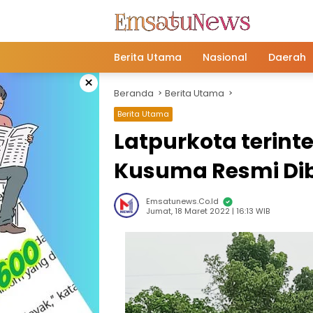
Langsung
ke
konten
Berita Utama
Nasional
Daerah
×
Beranda
Berita Utama
Berita Utama
Latpurkota terint
Kusuma Resmi Di
Emsatunews.co.id
Jumat, 18 Maret 2022 | 16:13 WIB