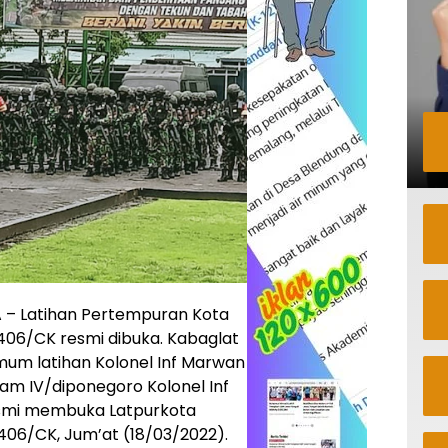
– Latihan Pertempuran Kota
 406/CK resmi dibuka. Kabaglat
mum latihan Kolonel Inf Marwan
am IV/diponegoro Kolonel Inf
esmi membuka Latpurkota
 406/CK, Jum’at (18/03/2022).