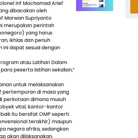
lonel Inf Mochamad Arief
yang dibacakan oleh
Inf Marwan Supriyanto
i merupakan perintah
ponegoro) yang harus
an, ikhlas dan penuh
n ini dapat sesuai dengan
 program atau Latihan Dalam
h para peserta latihan sekalian,”
pinan untuk melaksanakan
f pertempuran di masa yang
i di perkotaan dimana musuh
byek vital, kantor-kantor
baik itu bersifat OMP seperti
konvensional terakhir) maupun
apa negara afrika, sedangkan
ap akan dilaksanakan.