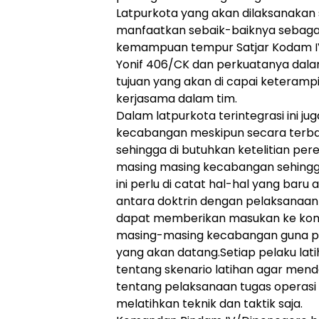
Latpurkota yang akan dilaksanakan se
manfaatkan sebaik-baiknya sebaga
kemampuan tempur Satjar Kodam I
Yonif 406/CK dan perkuatanya dal
tujuan yang akan di capai keteram
kerjasama dalam tim.
Dalam latpurkota terintegrasi ini ju
kecabangan meskipun secara terba
sehingga di butuhkan ketelitian pe
masing masing kecabangan sehingg
ini perlu di catat hal-hal yang baru
antara doktrin dengan pelaksanaan 
dapat memberikan masukan ke kom
masing-masing kecabangan guna p
yang akan datang.Setiap pelaku la
tentang skenario latihan agar men
tentang pelaksanaan tugas operasi
melatihkan teknik dan taktik saja.