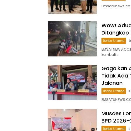
Emsatunews.co.
Wow! Aduan
Ditangkap
Berita Utama
J
EMSATNEWS.CO.ID
kembali…
Gagalkan A
Tidak Ada 
Jalanan
Berita Utama
K
EMSATUNEWS.CO.I
Musdes Lon
BPD 2026–
Berita Utama
K