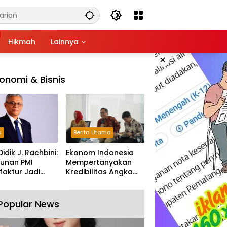
Hikmah
Lainnya
×
onomi & Bisnis
s
Berita Utama
Didik J. Rachbini:
Ekonom Indonesia
unan PMI
Mempertanyakan
aktur Jadi
Kredibilitas Angka
m Melemahnya
Pertumbuhan 5,61%:
tri Nasional
Tumbuh Tapi Rapuh
Popular News