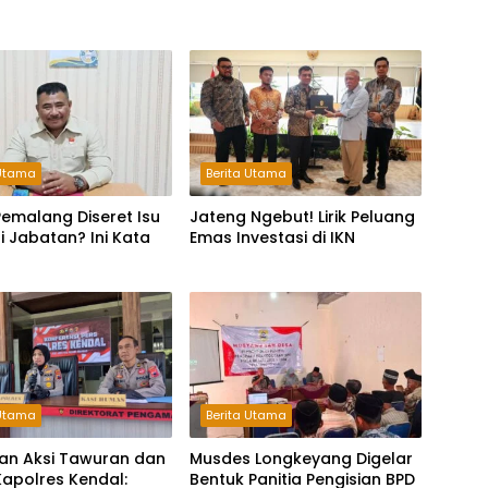
 Utama
Berita Utama
emalang Diseret Isu
Jateng Ngebut! Lirik Peluang
li Jabatan? Ini Kata
Emas Investasi di IKN
 Utama
Berita Utama
an Aksi Tawuran dan
Musdes Longkeyang Digelar
Kapolres Kendal:
Bentuk Panitia Pengisian BPD