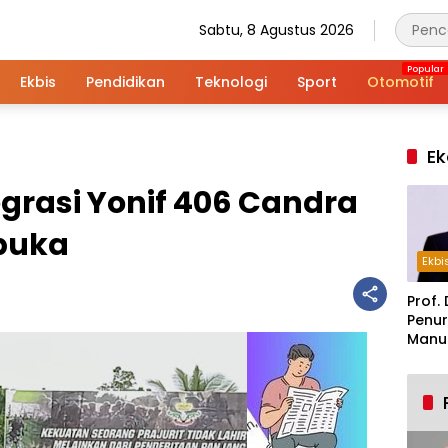
Sabtu, 8 Agustus 2026
Ekbis
Pendidikan
Teknologi
Sport
Otomotif
Ek
egrasi Yonif 406 Candra
buka
Ekbi
Prof. 
Penur
Manuf
Alar
Indus