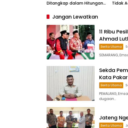
Ditangkap dalam Hitungan
Tidak A
Jam
Ruang B
Kejaha
Jangan Lewatkan
11 Ribu Pes
Ahmad Luth
Berita Utama
S
SEMARANG, Emsatu
Sekda Pemal
Kata Pakar
Berita Utama
S
PEMALANG, Emsa
dugaan…
Jateng Ngeb
Berita Utama
J