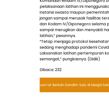
Komandan Rindam IV/Diponegoro b
pelaksanaan latihan ini menggunakan
instansi swasta maupun pemerintah
jangan sampai merusak fasilitas ter
dan Kodam IV/Diponegoro selama p
sampai merugikan dan menyakiti ha
latihan,” pesannya.
“Tetap menjaga protokol kesehatan 
sedang menghadapi pandemi Covid-
Laksanakan latihan pertempuran ko
semangat,” pungkasnya. (Didik)
Dibaca:
232
Jum’at Berkah Dandim Solo di Masjid Sal