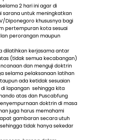
lama 2 hari ini agar di
i sarana untuk meningkatkan
V/Diponegoro khususnya bagi
am pertempuran kota sesuai
pilan perorangan maupun
ga dilatihkan kerjasama antar
tas (tidak semua kecabangan)
rencanaan dan menguji doktrin
a selama pelaksanaan latihan
 ataupun ada ketidak sesuaian
di lapangan sehingga kita
ando atas dan Puscabfung
enyempurnaan doktrin di masa
tihan juga harus memahami
dapat gambaran secara utuh
 sehingga tidak hanya sekedar