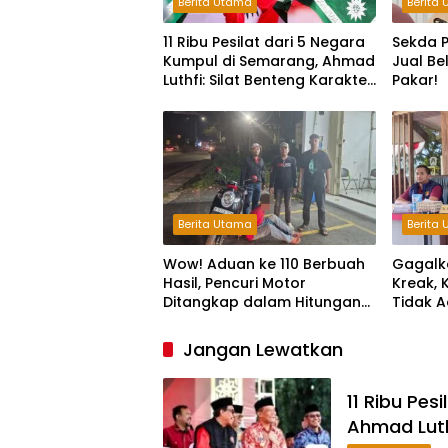
Berita Utama
Berita
11 Ribu Pesilat dari 5 Negara
Sekda P
Kumpul di Semarang, Ahmad
Jual Be
Luthfi: Silat Benteng Karakter
Pakar!
Bangsa!
Berita Utama
Berita
Wow! Aduan ke 110 Berbuah
Gagalk
Hasil, Pencuri Motor
Kreak, 
Ditangkap dalam Hitungan
Tidak A
Jam
Ruang B
Kejaha
Jangan Lewatkan
11 Ribu Pes
Ahmad Luth