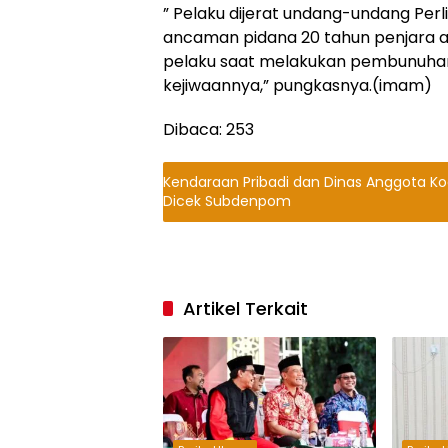
” Pelaku dijerat undang-undang Per
ancaman pidana 20 tahun penjara 
pelaku saat melakukan pembunuha
kejiwaannya,” pungkasnya.(imam)
Dibaca:
253
Kendaraan Pribadi dan Dinas Anggota Ko
Dicek Subdenpom
Artikel Terkait