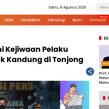
Sabtu, 8 Agustus 2026
Ekbis
Pendidikan
Teknologi
Sport
Otomotif
Ek
mi Kejiwaan Pelaku
 Kandung di Tonjong
Ekbi
Prof. 
Penur
Manuf
Alar
Indus