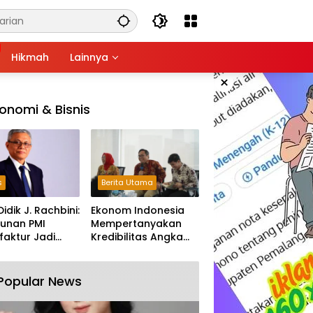
Hikmah
Lainnya
×
onomi & Bisnis
s
Berita Utama
Didik J. Rachbini:
Ekonom Indonesia
unan PMI
Mempertanyakan
aktur Jadi
Kredibilitas Angka
m Melemahnya
Pertumbuhan 5,61%:
tri Nasional
Tumbuh Tapi Rapuh
Popular News