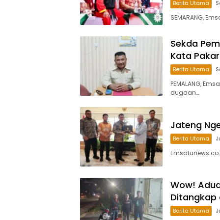
Berita Utama
S
SEMARANG, Emsatu
Sekda Pemal
Kata Pakar
Berita Utama
S
PEMALANG, Emsa
dugaan…
Jateng Ngeb
Berita Utama
J
Emsatunews.co.
Wow! Aduan
Ditangkap
Berita Utama
J