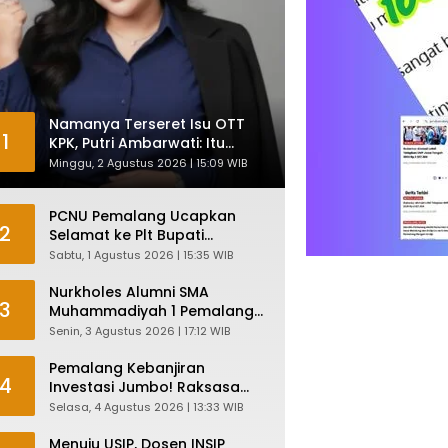
Namanya Terseret Isu OTT
1
KPK, Putri Ambarwati: Itu
Hanya Kesamaan Nama
Minggu, 2 Agustus 2026 | 15:09 WIB
PCNU Pemalang Ucapkan
2
Selamat ke Plt Bupati
Nurkholes: Pemimpin Adalah
Sabtu, 1 Agustus 2026 | 15:35 WIB
Pelayan Rakyat!
Nurkholes Alumni SMA
3
Muhammadiyah 1 Pemalang
Angkatan 1986 Resmi
Senin, 3 Agustus 2026 | 17:12 WIB
Menjabat Plt Bupati, Inilah
Pesan Ketua Asmam 86
Pemalang Kebanjiran
4
Investasi Jumbo! Raksasa
Garmen Jepang Siap Bangun
Selasa, 4 Agustus 2026 | 13:33 WIB
Pabrik dan Serap Ribuan
Tenaga Kerja
Menuju USIP, Dosen INSIP