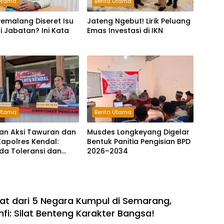
 Utama
Berita Utama
emalang Diseret Isu
Jateng Ngebut! Lirik Peluang
li Jabatan? Ini Kata
Emas Investasi di IKN
 Utama
Berita Utama
an Aksi Tawuran dan
Musdes Longkeyang Digelar
Kapolres Kendal:
Bentuk Panitia Pengisian BPD
da Toleransi dan
2026–2034
agi Pelaku
tan Jalanan
ilat dari 5 Negara Kumpul di Semarang,
fi: Silat Benteng Karakter Bangsa!