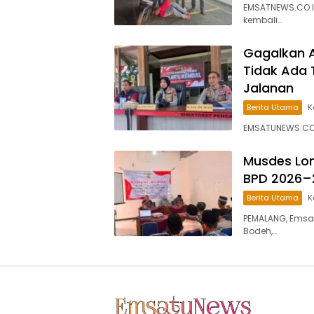
EMSATNEWS.CO.ID
kembali…
Gagalkan A
Tidak Ada 
Jalanan
Berita Utama
K
EMSATUNEWS.CO.I
Musdes Lon
BPD 2026–
Berita Utama
K
PEMALANG, Emsa
Bodeh,…