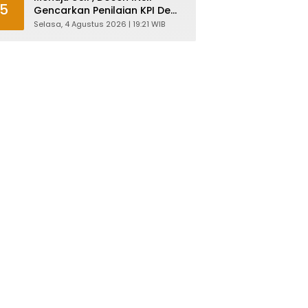
5
Gencarkan Penilaian KPI Demi
Mutu Akademik
Selasa, 4 Agustus 2026 | 19:21 WIB