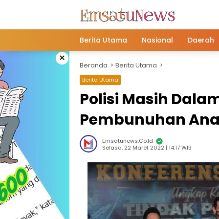
Langsung
ke
konten
Berita Utama
Nasional
Daerah
×
Beranda
Berita Utama
Berita Utama
Polisi Masih Dala
Pembunuhan Anak
Emsatunews.co.id
Selasa, 22 Maret 2022 | 14:17 WIB