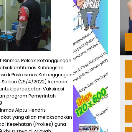
it Binmas Polsek Ketanggungan
habinkamtibmas Kubangsari
asi di Puskesmas Ketanggungan
, Selasa (26/4/2022) kemarin.
untuk percepatan Vaksinasi
kan program Pemerintah
9
inmas Aiptu Hendris
akat yang akan melaksanakan
kol Kesehatan (Prokes) guna
 khususnya di wilayah