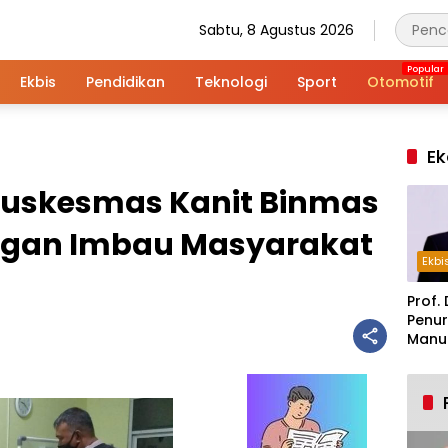
Sabtu, 8 Agustus 2026
Ekbis
Pendidikan
Teknologi
Sport
Otomotif
Ek
 Puskesmas Kanit Binmas
ngan Imbau Masyarakat
Ekbi
Prof. 
Penur
Manuf
Alar
Indus