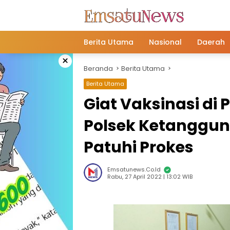
Langsung
ke
konten
Berita Utama
Nasional
Daerah
×
Beranda
Berita Utama
Berita Utama
Giat Vaksinasi di
Polsek Ketanggu
Patuhi Prokes
Emsatunews.co.id
Rabu, 27 April 2022 | 13:02 WIB