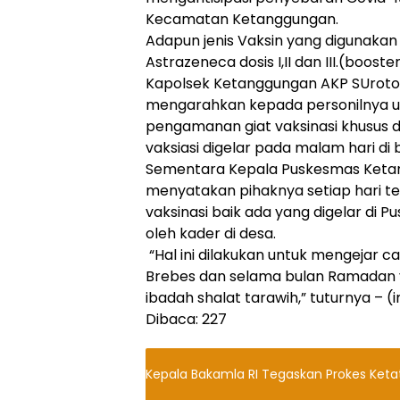
Kecamatan Ketanggungan.
Adapun jenis Vaksin yang digunakan 
Astrazeneca dosis I,II dan III.(booster
Kapolsek Ketanggungan AKP SUroto
mengarahkan kepada personilnya 
pengamanan giat vaksinasi khusus 
vaksiasi digelar pada malam hari di 
Sementara Kepala Puskesmas Ketang
menyatakan pihaknya setiap hari t
vaksinasi baik ada yang digelar di
oleh kader di desa.
“Hal ini dilakukan untuk mengejar c
Brebes dan selama bulan Ramadan va
ibadah shalat tarawih,” tuturnya – 
Dibaca:
227
Kepala Bakamla RI Tegaskan Prokes Keta