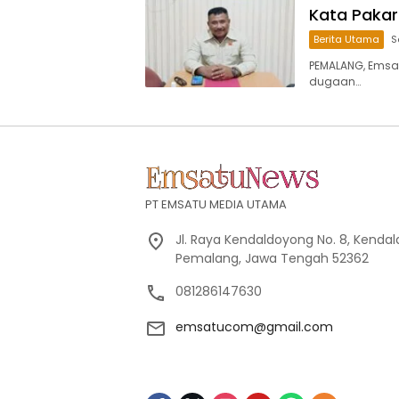
Kata Pakar
Berita Utama
S
PEMALANG, Emsa
dugaan…
PT EMSATU MEDIA UTAMA
Jl. Raya Kendaldoyong No. 8, Kendal
Pemalang, Jawa Tengah 52362
081286147630
emsatucom@gmail.com