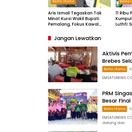
Berita Utama
Berita
Aris Ismail Tegaskan Tak
11 Ribu
Minat Kursi Wakil Bupati
Kumpul
Pemalang, Fokus Kawal
Luthfi:
Lembaga Legislatif
Bangsa
Jangan Lewatkan
Aktivis P
Brebes Sel
Berita Utama
S
EMSATUNEWS.CO.
PRM Singas
Besar Fina
Berita Utama
S
EMSATUNEWS.CO
datang dari…