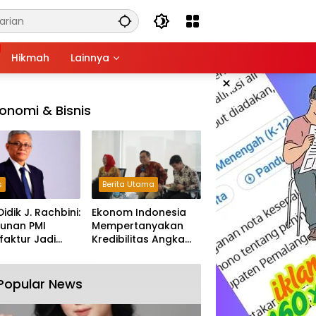
Hikmah
Lainnya
×
onomi & Bisnis
s
Berita Utama
Didik J. Rachbini:
Ekonom Indonesia
unan PMI
Mempertanyakan
aktur Jadi
Kredibilitas Angka
m Melemahnya
Pertumbuhan 5,61%:
tri Nasional
Tumbuh Tapi Rapuh
Popular News