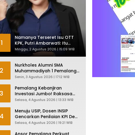
Namanya Terseret Isu OTT
1
KPK, Putri Ambarwati: Itu
Hanya Kesamaan Nama
Minggu, 2 Agustus 2026 | 15:09 WIB
Nurkholes Alumni SMA
2
Muhammadiyah 1 Pemalang
Angkatan 1986 Resmi
Senin, 3 Agustus 2026 | 17:12 WIB
Menjabat Plt Bupati, Inilah
Pesan Ketua Asmam 86
Pemalang Kebanjiran
3
Investasi Jumbo! Raksasa
Garmen Jepang Siap Bangun
Selasa, 4 Agustus 2026 | 13:33 WIB
Pabrik dan Serap Ribuan
Tenaga Kerja
Menuju USIP, Dosen INSIP
4
Gencarkan Penilaian KPI Demi
Mutu Akademik
Selasa, 4 Agustus 2026 | 19:21 WIB
Ansor Pemalang Perkuat