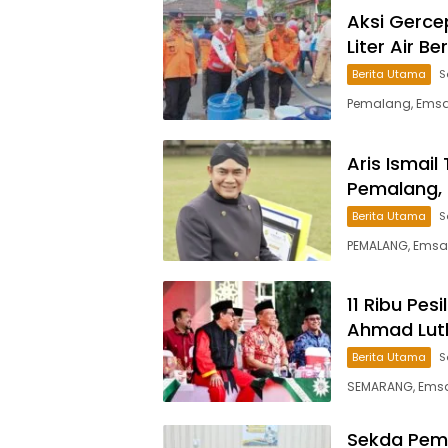
Aksi Gerce
Liter Air 
Berita Utama
S
Pemalang, Emsat
Aris Ismail
Pemalang, 
Berita Utama
S
PEMALANG, Emsat
11 Ribu Pes
Ahmad Luth
Berita Utama
S
SEMARANG, Emsatu
Sekda Pemal