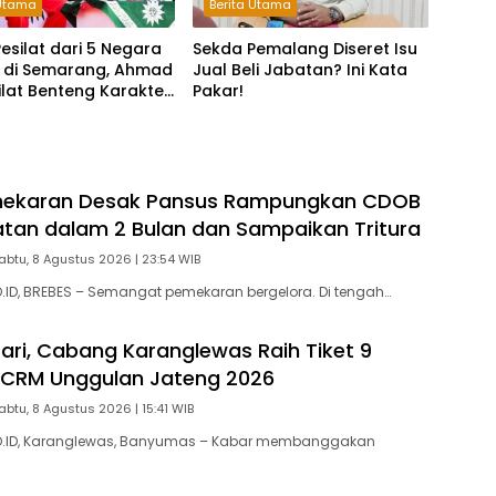
 Utama
Berita Utama
 Pesilat dari 5 Negara
Sekda Pemalang Diseret Isu
 di Semarang, Ahmad
Jual Beli Jabatan? Ini Kata
 Silat Benteng Karakter
Pakar!
!
emekaran Desak Pansus Rampungkan CDOB
atan dalam 2 Bulan dan Sampaikan Tritura
abtu, 8 Agustus 2026 | 23:54 WIB
ID, BREBES – Semangat pemekaran bergelora. Di tengah…
ari, Cabang Karanglewas Raih Tiket 9
l CRM Unggulan Jateng 2026
abtu, 8 Agustus 2026 | 15:41 WIB
.ID, Karanglewas, Banyumas – Kabar membanggakan