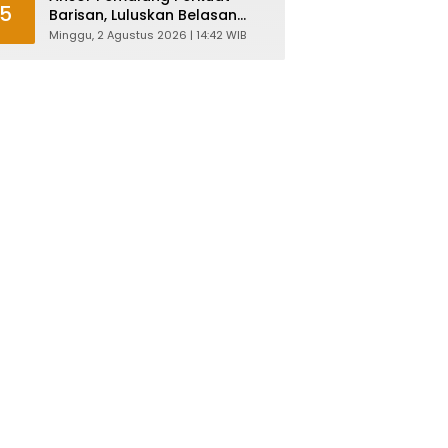
5
Barisan, Luluskan Belasan
Kader Diklatsar
Minggu, 2 Agustus 2026 | 14:42 WIB