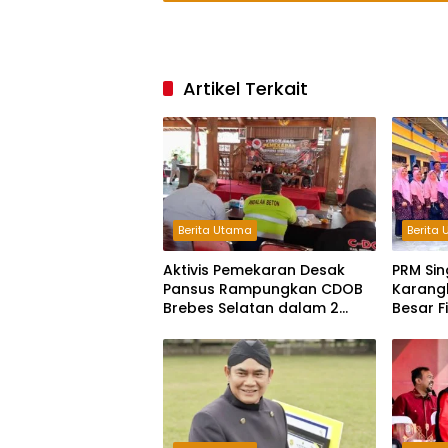
Artikel Terkait
Berita Utama
Berita
Aktivis Pemekaran Desak
PRM Sin
Pansus Rampungkan CDOB
Karangl
Brebes Selatan dalam 2
Besar F
Bulan dan Sampaikan Tritura
Jateng