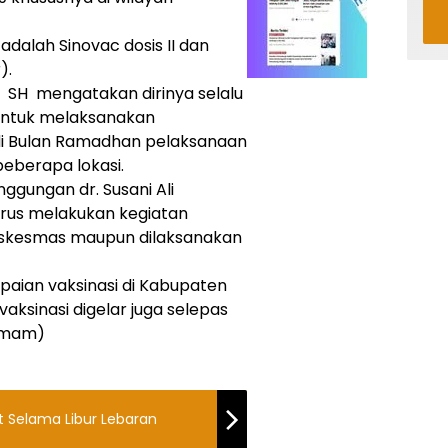
adalah Sinovac dosis II dan
).
 SH mengatakan dirinya selalu
untuk melaksanakan
di Bulan Ramadhan pelaksanaan
beberapa lokasi.
gungan dr. Susani Ali
erus melakukan kegiatan
 Puskesmas maupun dilaksanakan
apaian vaksinasi di Kabupaten
ksinasi digelar juga selepas
(imam)
t Selama Libur Lebaran