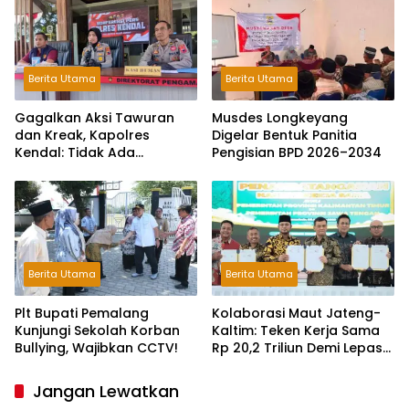
Berita Utama
Berita Utama
Gagalkan Aksi Tawuran
Musdes Longkeyang
dan Kreak, Kapolres
Digelar Bentuk Panitia
Kendal: Tidak Ada
Pengisian BPD 2026–2034
Toleransi dan Ruang Bagi
Pelaku Kejahatan Jalanan
Berita Utama
Berita Utama
Plt Bupati Pemalang
Kolaborasi Maut Jateng-
Kunjungi Sekolah Korban
Kaltim: Teken Kerja Sama
Bullying, Wajibkan CCTV!
Rp 20,2 Triliun Demi Lepas
dari Ketergantungan Pusat
Jangan Lewatkan