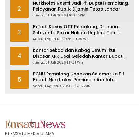
Nurkholes Resmi Jadi Plt Bupati Pemalang,
2
Pelayanan Publik Dijamin Tetap Lancar
Jumat, 31 Juli 2026 | 16:25 WIB
Bedah Kasus OTT Pemalang, Dr. Imam
3
Subiyanto Pakar Hukum Ungkap Teori
Penyertaan KPK
Sabtu, 1 Agustus 2026 | 11:09 WIB
Kantor Sekda dan Kabag Umum Ikut
4
Disasar KPK Usai Geledah Kantor Bupati
Pemalang
Jumat, 31 Juli 2026 | 17:21 WIB
PCNU Pemalang Ucapkan Selamat ke Plt
5
Bupati Nurkholes: Pemimpin Adalah
Pelayan Rakyat!
Sabtu, 1 Agustus 2026 | 15:35 WIB
PT EMSATU MEDIA UTAMA