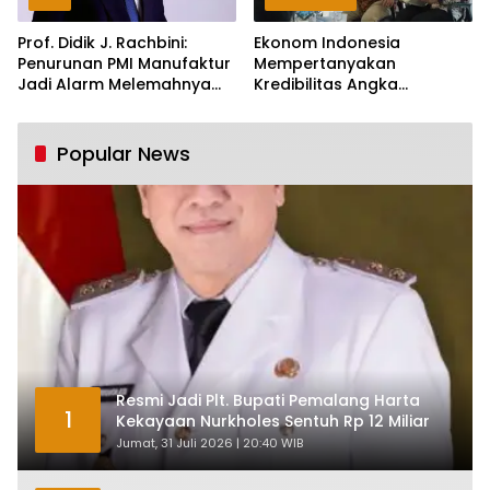
Prof. Didik J. Rachbini:
Ekonom Indonesia
Penurunan PMI Manufaktur
Mempertanyakan
Jadi Alarm Melemahnya
Kredibilitas Angka
Industri Nasional
Pertumbuhan 5,61%:
Tumbuh Tapi Rapuh
Popular News
Resmi Jadi Plt. Bupati Pemalang Harta
1
Kekayaan Nurkholes Sentuh Rp 12 Miliar
Jumat, 31 Juli 2026 | 20:40 WIB