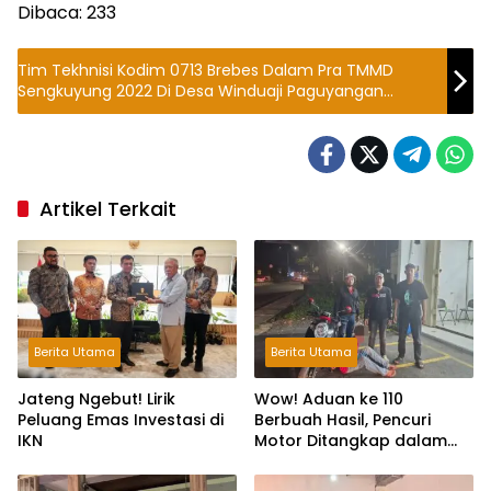
Dibaca:
233
Tim Tekhnisi Kodim 0713 Brebes Dalam Pra TMMD
Sengkuyung 2022 Di Desa Winduaji Paguyangan
Berhasil Selesaikan Dua RTLH Milik Warga
Artikel Terkait
Berita Utama
Berita Utama
Jateng Ngebut! Lirik
Wow! Aduan ke 110
Peluang Emas Investasi di
Berbuah Hasil, Pencuri
IKN
Motor Ditangkap dalam
Hitungan Jam