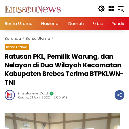
Langsung
ke
konten
Berita Utama
Nasional
Daerah
Ekbis
Pendidi
Beranda
Berita Utama
Berita Utama
Ratusan PKL, Pemilik Warung, dan
Nelayan di Dua Wilayah Kecamatan
Kabupaten Brebes Terima BTPKLWN-
TNI
Emsatunews.co.id
Kamis, 21 April 2022 | 15:00 WIB