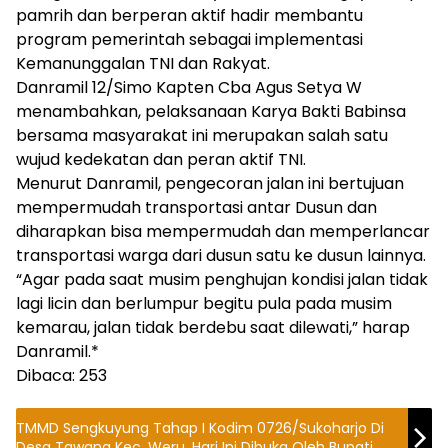
pamrih dan berperan aktif hadir membantu
program pemerintah sebagai implementasi
Kemanunggalan TNI dan Rakyat.
Danramil 12/Simo Kapten Cba Agus Setya W
menambahkan, pelaksanaan Karya Bakti Babinsa
bersama masyarakat ini merupakan salah satu
wujud kedekatan dan peran aktif TNI.
Menurut Danramil, pengecoran jalan ini bertujuan
mempermudah transportasi antar Dusun dan
diharapkan bisa mempermudah dan memperlancar
transportasi warga dari dusun satu ke dusun lainnya.
“Agar pada saat musim penghujan kondisi jalan tidak
lagi licin dan berlumpur begitu pula pada musim
kemarau, jalan tidak berdebu saat dilewati,” harap
Danramil.*
Dibaca:
253
TMMD Sengkuyung Tahap I Kodim 0726/Sukoharjo Di
Desa Tawang Kec. Weru, Hari Ini Dibuka Oleh Bupati