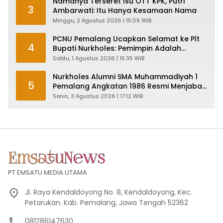
Namanya Terseret Isu OTT KPK, Putri
3
Ambarwati: Itu Hanya Kesamaan Nama
Minggu, 2 Agustus 2026 | 15:09 WIB
PCNU Pemalang Ucapkan Selamat ke Plt
4
Bupati Nurkholes: Pemimpin Adalah
Pelayan Rakyat!
Sabtu, 1 Agustus 2026 | 15:35 WIB
Nurkholes Alumni SMA Muhammadiyah 1
5
Pemalang Angkatan 1986 Resmi Menjabat
Plt Bupati, Inilah Pesan Ketua Asmam 86
Senin, 3 Agustus 2026 | 17:12 WIB
PT EMSATU MEDIA UTAMA
Jl. Raya Kendaldoyong No. 8, Kendaldoyong, Kec.
Petarukan. Kab. Pemalang, Jawa Tengah 52362
081286147630