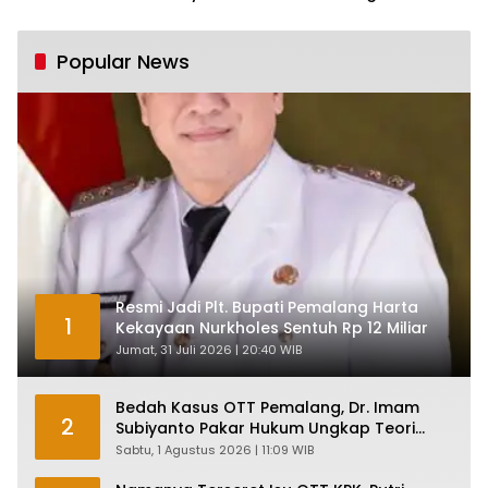
Industri Nasional
Pertumbuhan 5,61%:
Tumbuh Tapi Rapuh
Popular News
Resmi Jadi Plt. Bupati Pemalang Harta
1
Kekayaan Nurkholes Sentuh Rp 12 Miliar
Jumat, 31 Juli 2026 | 20:40 WIB
Bedah Kasus OTT Pemalang, Dr. Imam
2
Subiyanto Pakar Hukum Ungkap Teori
Penyertaan KPK
Sabtu, 1 Agustus 2026 | 11:09 WIB