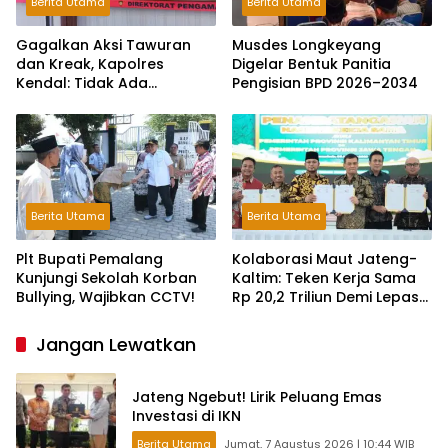
Berita Utama
Berita Utama
Gagalkan Aksi Tawuran
Musdes Longkeyang
dan Kreak, Kapolres
Digelar Bentuk Panitia
Kendal: Tidak Ada
Pengisian BPD 2026–2034
Toleransi dan Ruang Bagi
Pelaku Kejahatan Jalanan
Berita Utama
Berita Utama
Plt Bupati Pemalang
Kolaborasi Maut Jateng-
Kunjungi Sekolah Korban
Kaltim: Teken Kerja Sama
Bullying, Wajibkan CCTV!
Rp 20,2 Triliun Demi Lepas
dari Ketergantungan Pusat
Jangan Lewatkan
Jateng Ngebut! Lirik Peluang Emas
Investasi di IKN
Berita Utama
Jumat, 7 Agustus 2026 | 10:44 WIB