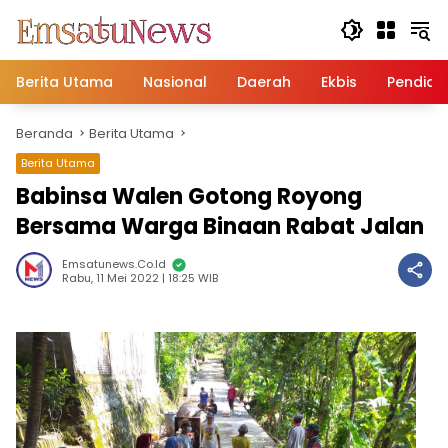
Langsung
ke
konten
Berita Utama
Nasional
Daerah
Ekbis
Pendidi
Beranda
Berita Utama
Berita Utama
Babinsa Walen Gotong Royong
Bersama Warga Binaan Rabat Jalan
Emsatunews.co.id
Rabu, 11 Mei 2022 | 18:25 WIB