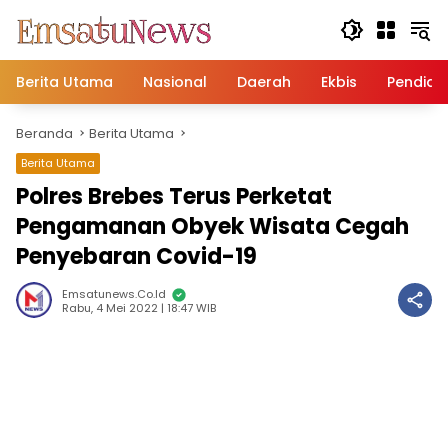
Langsung
ke
konten
Berita Utama
Nasional
Daerah
Ekbis
Pendidi
Beranda
Berita Utama
Berita Utama
Polres Brebes Terus Perketat
Pengamanan Obyek Wisata Cegah
Penyebaran Covid-19
Emsatunews.co.id
Rabu, 4 Mei 2022 | 18:47 WIB