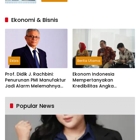
Ekonomi & Bisnis
Ekbis
Berita Utama
Prof. Didik J. Rachbini:
Ekonom Indonesia
Penurunan PMI Manufaktur
Mempertanyakan
Jadi Alarm Melemahnya
Kredibilitas Angka
Industri Nasional
Pertumbuhan 5,61%:
Tumbuh Tapi Rapuh
Popular News