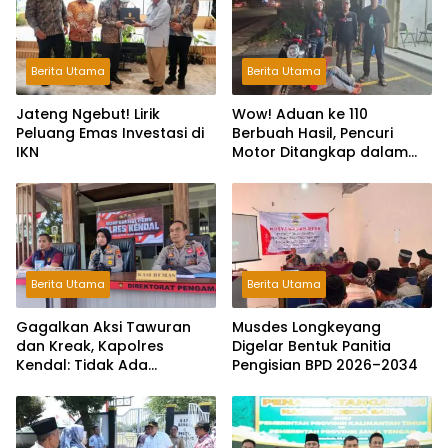
Berita Utama
Berita Utama
Jateng Ngebut! Lirik
Wow! Aduan ke 110
Peluang Emas Investasi di
Berbuah Hasil, Pencuri
IKN
Motor Ditangkap dalam
Hitungan Jam
Berita Utama
Berita Utama
Gagalkan Aksi Tawuran
Musdes Longkeyang
dan Kreak, Kapolres
Digelar Bentuk Panitia
Kendal: Tidak Ada
Pengisian BPD 2026–2034
Toleransi dan Ruang Bagi
Pelaku Kejahatan Jalanan