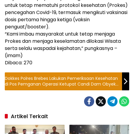
untuk tetap mematuhi protokol kesehatan (Prokes)
pencegahan Covid-19, termasuk mengikuti vaksinasi
dosis pertama hingga ketiga (vaksin
penguat/booster).
“Kami imbau masyarakat untuk tetap menjaga
Prokes dan menjaga keselamatan dilokasi Wisata
serta selalu waspadai kejahatan,” pungkasnya –
(imam)
Dibaca:
270
Dokkes Polres Brebes Lakukan Pemeriksaan Kesehatan
di Pos Pemganan Operasi Ketupat Candi Dam Obyek
Wisata
Artikel Terkait