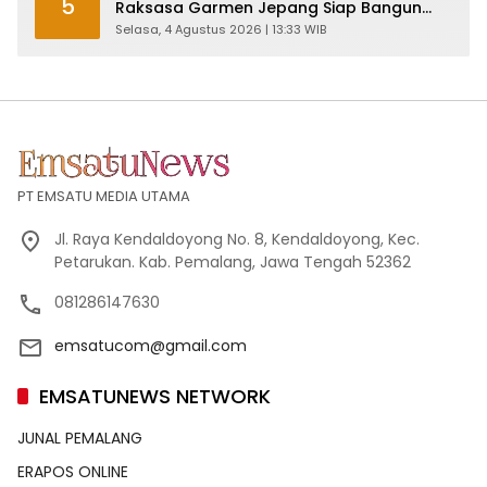
5
Raksasa Garmen Jepang Siap Bangun
Pabrik dan Serap Ribuan Tenaga Kerja
Selasa, 4 Agustus 2026 | 13:33 WIB
PT EMSATU MEDIA UTAMA
Jl. Raya Kendaldoyong No. 8, Kendaldoyong, Kec.
Petarukan. Kab. Pemalang, Jawa Tengah 52362
081286147630
emsatucom@gmail.com
EMSATUNEWS NETWORK
JUNAL PEMALANG
ERAPOS ONLINE