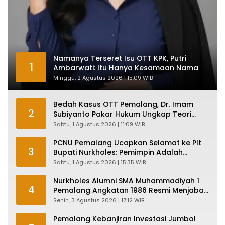
Namanya Terseret Isu OTT KPK, Putri
1
Ambarwati: Itu Hanya Kesamaan Nama
Minggu, 2 Agustus 2026 | 15:09 WIB
Bedah Kasus OTT Pemalang, Dr. Imam
2
Subiyanto Pakar Hukum Ungkap Teori
Penyertaan KPK
Sabtu, 1 Agustus 2026 | 11:09 WIB
PCNU Pemalang Ucapkan Selamat ke Plt
3
Bupati Nurkholes: Pemimpin Adalah
Pelayan Rakyat!
Sabtu, 1 Agustus 2026 | 15:35 WIB
Nurkholes Alumni SMA Muhammadiyah 1
4
Pemalang Angkatan 1986 Resmi Menjabat
Plt Bupati, Inilah Pesan Ketua Asmam 86
Senin, 3 Agustus 2026 | 17:12 WIB
Pemalang Kebanjiran Investasi Jumbo!