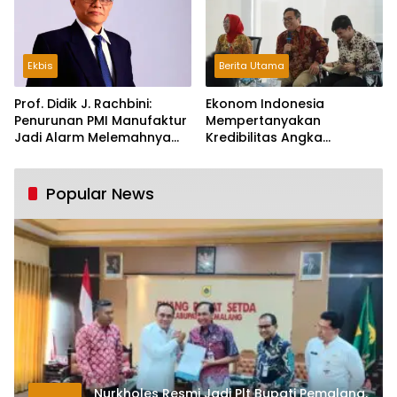
Ekbis
Berita Utama
Prof. Didik J. Rachbini:
Ekonom Indonesia
Penurunan PMI Manufaktur
Mempertanyakan
Jadi Alarm Melemahnya
Kredibilitas Angka
Industri Nasional
Pertumbuhan 5,61%:
Tumbuh Tapi Rapuh
Popular News
Nurkholes Resmi Jadi Plt Bupati Pemalang,