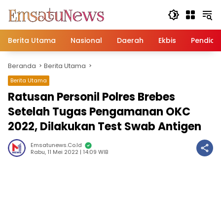
Langsung
ke
konten
Berita Utama
Nasional
Daerah
Ekbis
Pendidi
Beranda
Berita Utama
Berita Utama
Ratusan Personil Polres Brebes
Setelah Tugas Pengamanan OKC
2022, Dilakukan Test Swab Antigen
Emsatunews.co.id
Rabu, 11 Mei 2022 | 14:09 WIB