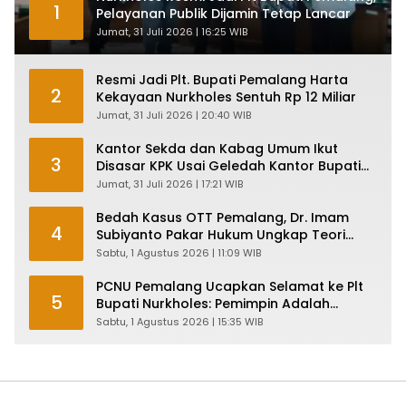
1
Pelayanan Publik Dijamin Tetap Lancar
Jumat, 31 Juli 2026 | 16:25 WIB
Resmi Jadi Plt. Bupati Pemalang Harta
2
Kekayaan Nurkholes Sentuh Rp 12 Miliar
Jumat, 31 Juli 2026 | 20:40 WIB
Kantor Sekda dan Kabag Umum Ikut
3
Disasar KPK Usai Geledah Kantor Bupati
Pemalang
Jumat, 31 Juli 2026 | 17:21 WIB
Bedah Kasus OTT Pemalang, Dr. Imam
4
Subiyanto Pakar Hukum Ungkap Teori
Penyertaan KPK
Sabtu, 1 Agustus 2026 | 11:09 WIB
PCNU Pemalang Ucapkan Selamat ke Plt
5
Bupati Nurkholes: Pemimpin Adalah
Pelayan Rakyat!
Sabtu, 1 Agustus 2026 | 15:35 WIB