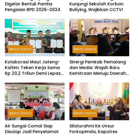
Digelar Bentuk Panitia
Kunjungi Sekolah Korban
Pengisian BPD 2026–2034
Bullying, Wajibkan CCTV!
Berita Utama
Berita Utama
Kolaborasi Maut Jateng-
Sinergi Pemkab Pemalang
Kaltim: Teken Kerja Sama
dan Media: Wajah Baru
Rp 20,2 Triliun Demi Lepas
Kemitraan Menuju Daerah
dari Ketergantungan Pusat
Maju
Berita Utama
Berita Utama
Air Sungai Comal Siap
Silaturahmi Ke Unsur
Disulap Jadi Penyelamat
Forkopimda, Kapolres