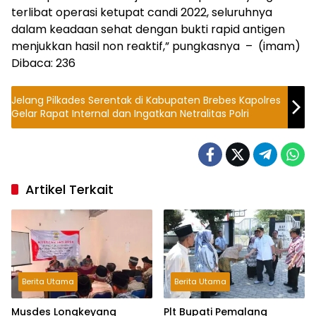
terlibat operasi ketupat candi 2022, seluruhnya
dalam keadaan sehat dengan bukti rapid antigen
menjukkan hasil non reaktif,” pungkasnya – (imam)
Dibaca:
236
Jelang Pilkades Serentak di Kabupaten Brebes Kapolres
Gelar Rapat Internal dan Ingatkan Netralitas Polri
Artikel Terkait
Berita Utama
Berita Utama
Musdes Longkeyang
Plt Bupati Pemalang