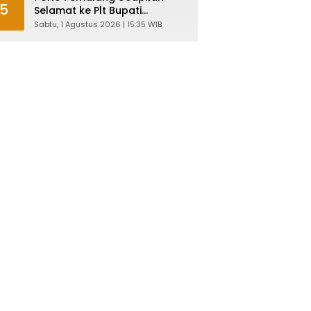
5
Selamat ke Plt Bupati
Nurkholes: Pemimpin Adalah
Sabtu, 1 Agustus 2026 | 15:35 WIB
Pelayan Rakyat!