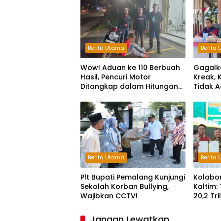
Berita Utama
Berita
Wow! Aduan ke 110 Berbuah
Gagalk
Hasil, Pencuri Motor
Kreak, 
Ditangkap dalam Hitungan
Tidak A
Jam
Ruang B
Kejaha
Berita Utama
Berita
Plt Bupati Pemalang Kunjungi
Kolabo
Sekolah Korban Bullying,
Kaltim:
Wajibkan CCTV!
20,2 Tr
Keterg
Jangan Lewatkan