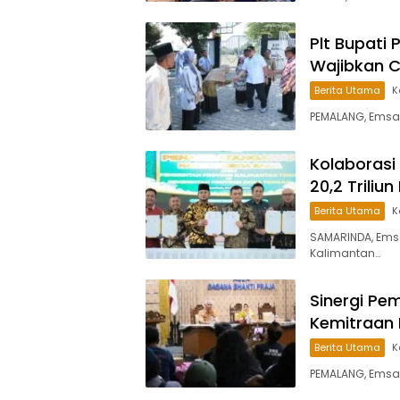
Plt Bupati 
Wajibkan 
Berita Utama
K
PEMALANG, Emsa
Kolaborasi
20,2 Trili
Berita Utama
K
SAMARINDA, Ems
Kalimantan…
Sinergi Pe
Kemitraan 
Berita Utama
K
PEMALANG, Emsa