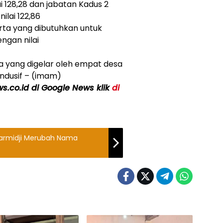
i 128,28 dan jabatan Kadus 2
ilai 122,86
erta yang dibutuhkan untuk
engan nilai
sa yang digelar oleh empat desa
ndusif – (imam)
ws.co.id di Google News klik
di
tarmidji Merubah Nama