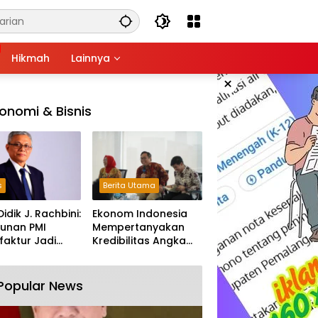
Hikmah
Lainnya
×
onomi & Bisnis
s
Berita Utama
Didik J. Rachbini:
Ekonom Indonesia
unan PMI
Mempertanyakan
aktur Jadi
Kredibilitas Angka
m Melemahnya
Pertumbuhan 5,61%:
tri Nasional
Tumbuh Tapi Rapuh
Popular News