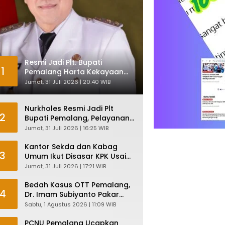
Resmi Jadi Plt. Bupati
1
Pemalang Harta Kekayaan
Nurkholes Sentuh Rp 12 Miliar
Jumat, 31 Juli 2026 | 20:40 WIB
Nurkholes Resmi Jadi Plt
2
Bupati Pemalang, Pelayanan
Publik Dijamin Tetap Lancar
Jumat, 31 Juli 2026 | 16:25 WIB
Kantor Sekda dan Kabag
3
Umum Ikut Disasar KPK Usai
Geledah Kantor Bupati
Jumat, 31 Juli 2026 | 17:21 WIB
Pemalang
Bedah Kasus OTT Pemalang,
4
Dr. Imam Subiyanto Pakar
Hukum Ungkap Teori
Sabtu, 1 Agustus 2026 | 11:09 WIB
Penyertaan KPK
PCNU Pemalang Ucapkan