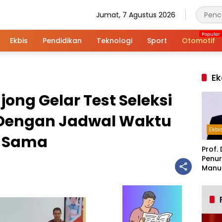
Jumat, 7 Agustus 2026
Ekbis
Pendidikan
Teknologi
Sport
Otomotif
Ek
ong Gelar Test Seleksi
 Dengan Jadwal Waktu
Ekbi
g Sama
Prof. 
Penur
Manuf
Alar
Indus