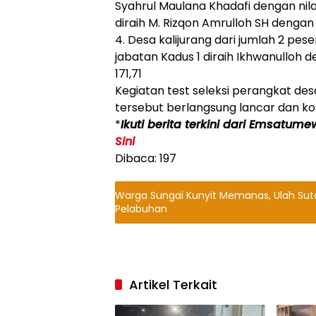
Syahrul Maulana Khadafi dengan nila
diraih M. Rizqon Amrulloh SH dengan n
4. Desa kalijurang dari jumlah 2 pes
jabatan Kadus 1 diraih Ikhwanulloh d
171,71
Kegiatan test seleksi perangkat de
tersebut berlangsung lancar dan ko
*
Ikuti berita terkini dari Emsatume
Sini
Dibaca:
197
Warga Sungai Kunyit Memanas, Ulah Su
Pelabuhan
Artikel Terkait