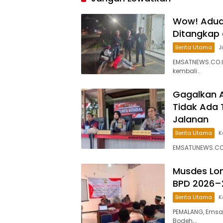
Wow! Aduan
Ditangkap
Berita Utama
J
EMSATNEWS.CO.ID
kembali…
Gagalkan A
Tidak Ada 
Jalanan
Berita Utama
K
EMSATUNEWS.CO.I
Musdes Lon
BPD 2026–
Berita Utama
K
PEMALANG, Emsa
Bodeh,…