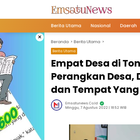
Langsung
ke
konten
Berita Utama
Nasional
Daerah
×
Beranda
Berita Utama
Berita Utama
Empat Desa di Tonj
Perangkan Desa,
dan Tempat Yan
Emsatunews.co.id
Minggu, 7 Agustus 2022 | 18:52 WIB