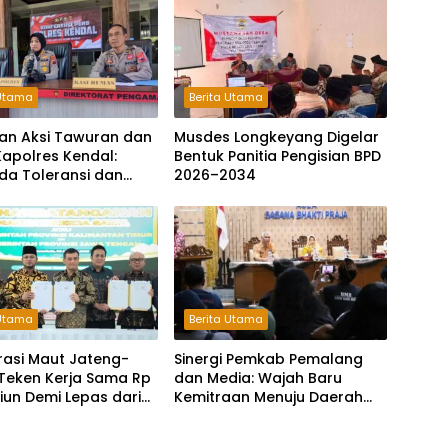
 Utama
Berita Utama
an Aksi Tawuran dan
Musdes Longkeyang Digelar
Kapolres Kendal:
Bentuk Panitia Pengisian BPD
da Toleransi dan
2026–2034
agi Pelaku
tan Jalanan
 Utama
Berita Utama
rasi Maut Jateng-
Sinergi Pemkab Pemalang
 Teken Kerja Sama Rp
dan Media: Wajah Baru
iliun Demi Lepas dari
Kemitraan Menuju Daerah
antungan Pusat
Maju