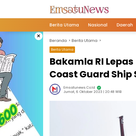
Langsung
ke
konten
Berita Utama
Nasional
Daerah
×
Beranda
Berita Utama
Berita Utama
Bakamla RI Lepas
Coast Guard Ship
Emsatunews.co.id
Jumat, 6 Oktober 2023 | 20:48 WIB