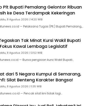
p Plt Bupati Pemalang Gelontor Ribuan
Bersih ke Desa Terdampak Kekeringan
abtu, 8 Agustus 2026 | 14:20 WIB
unews.co.id — Pelaksana Tugas (Plt.) Bupati Pemalang,…
 Tegaskan Tak Minat Kursi Wakil Bupati
Fokus Kawal Lembaga Legislatif
abtu, 8 Agustus 2026 | 12:52 WIB
unews.co.id — Bursa pengisian kursi Wakil Bupati…
ilat dari 5 Negara Kumpul di Semarang,
fi: Silat Benteng Karakter Bangsa!
abtu, 8 Agustus 2026 | 11:35 WIB
news.co.id — Pencak silat kini tidak lagi…
ang Diseret Isu Jual Beli Jabatan? Ini