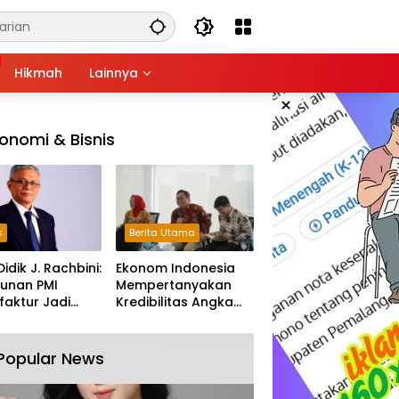
Hikmah
Lainnya
×
onomi & Bisnis
s
Berita Utama
Didik J. Rachbini:
Ekonom Indonesia
unan PMI
Mempertanyakan
aktur Jadi
Kredibilitas Angka
m Melemahnya
Pertumbuhan 5,61%:
tri Nasional
Tumbuh Tapi Rapuh
Popular News