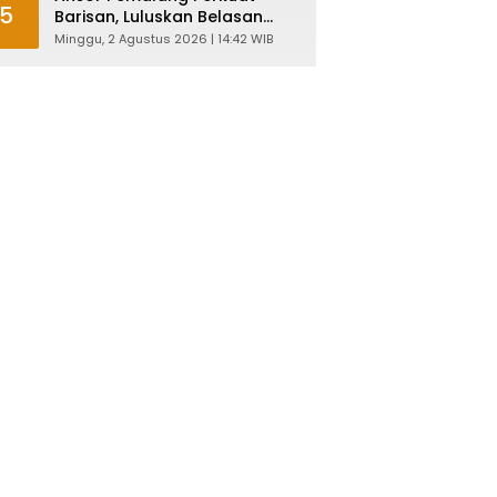
5
Barisan, Luluskan Belasan
Kader Diklatsar
Minggu, 2 Agustus 2026 | 14:42 WIB