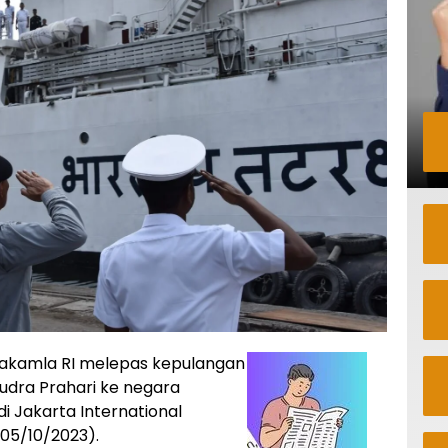
akamla RI melepas kepulangan
udra Prahari ke negara
i Jakarta International
(05/10/2023).