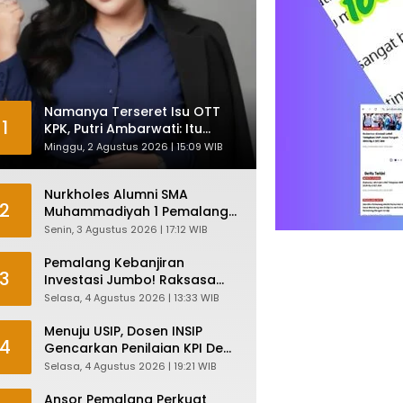
Namanya Terseret Isu OTT
1
KPK, Putri Ambarwati: Itu
Hanya Kesamaan Nama
Minggu, 2 Agustus 2026 | 15:09 WIB
Nurkholes Alumni SMA
2
Muhammadiyah 1 Pemalang
Angkatan 1986 Resmi
Senin, 3 Agustus 2026 | 17:12 WIB
Menjabat Plt Bupati, Inilah
Pesan Ketua Asmam 86
Pemalang Kebanjiran
3
Investasi Jumbo! Raksasa
Garmen Jepang Siap Bangun
Selasa, 4 Agustus 2026 | 13:33 WIB
Pabrik dan Serap Ribuan
Tenaga Kerja
Menuju USIP, Dosen INSIP
4
Gencarkan Penilaian KPI Demi
Mutu Akademik
Selasa, 4 Agustus 2026 | 19:21 WIB
Ansor Pemalang Perkuat