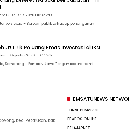
!
abtu, 8 Agustus 2026 | 10:32 WIB
tunews.co.id – Sorotan publik terhadap penanganan
ut! Lirik Peluang Emas Investasi di IKN
umat, 7 Agustus 2026 | 10:44 WIB
id, Semarang – Pemprov Jawa Tengah secara resmi…
EMSATUNEWS NETWO
JUNAL PEMALANG
ERAPOS ONLINE
doyong, Kec. Petarukan. Kab.
BELAJARNET