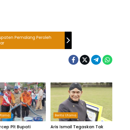
bupaten Pemalang Peroleh
yar
 Utama
Berita Utama
rcep Plt Bupati
Aris Ismail Tegaskan Tak