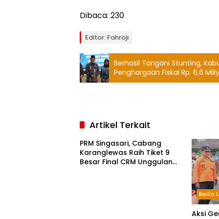
Dibaca:
230
Editor: Fahroji
Berhasil Tangani Stunting, Ka
Penghargaan Fiskal Rp. 6,6 Mili
Artikel Terkait
PRM Singasari, Cabang
Karanglewas Raih Tiket 9
Besar Final CRM Unggulan
Jateng 2026
Berita
Aksi Ge