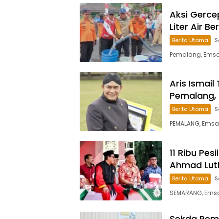
Aksi Gerce
Liter Air 
Berita Utama
S
Pemalang, Emsat
Aris Ismail
Pemalang, 
Berita Utama
S
PEMALANG, Emsat
11 Ribu Pes
Ahmad Luth
Berita Utama
S
SEMARANG, Emsatu
Sekda Pemal