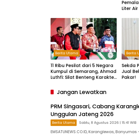
Pemala
Liter Ai
Terdam
Berita Utama
Berita
11 Ribu Pesilat dari 5 Negara
Sekda P
Kumpul di Semarang, Ahmad
Jual Be
Luthfi: Silat Benteng Karakter
Pakar!
Bangsa!
Jangan Lewatkan
PRM Singasari, Cabang Karangle
Unggulan Jateng 2026
Berita Utama
Sabtu, 8 Agustus 2026 | 15:41 WIB
EMSATUNEWS.CO.ID, Karanglewas, Banyumas