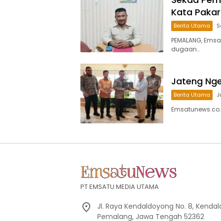
Kata Pakar
Berita Utama
S
PEMALANG, Emsa
dugaan…
Jateng Ngeb
Berita Utama
J
Emsatunews.co.
PT EMSATU MEDIA UTAMA
Jl. Raya Kendaldoyong No. 8, Kendal
Pemalang, Jawa Tengah 52362