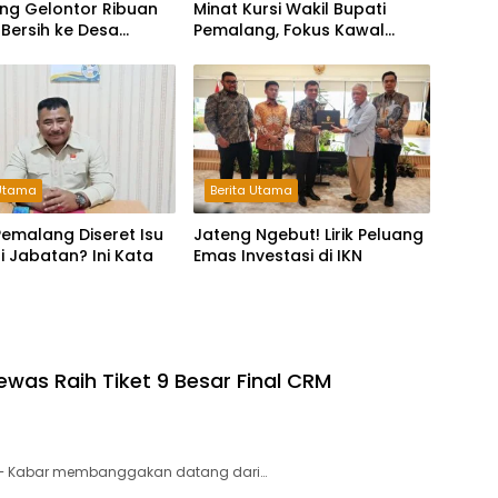
ng Gelontor Ribuan
Minat Kursi Wakil Bupati
r Bersih ke Desa
Pemalang, Fokus Kawal
pak Kekeringan
Lembaga Legislatif
 Utama
Berita Utama
emalang Diseret Isu
Jateng Ngebut! Lirik Peluang
li Jabatan? Ini Kata
Emas Investasi di IKN
was Raih Tiket 9 Besar Final CRM
 – Kabar membanggakan datang dari…