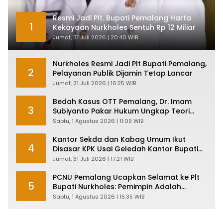
Resmi Jadi Plt. Bupati Pemalang Harta
1
Kekayaan Nurkholes Sentuh Rp 12 Miliar
Jumat, 31 Juli 2026 | 20:40 WIB
Nurkholes Resmi Jadi Plt Bupati Pemalang,
2
Pelayanan Publik Dijamin Tetap Lancar
Jumat, 31 Juli 2026 | 16:25 WIB
Bedah Kasus OTT Pemalang, Dr. Imam
3
Subiyanto Pakar Hukum Ungkap Teori
Penyertaan KPK
Sabtu, 1 Agustus 2026 | 11:09 WIB
Kantor Sekda dan Kabag Umum Ikut
4
Disasar KPK Usai Geledah Kantor Bupati
Pemalang
Jumat, 31 Juli 2026 | 17:21 WIB
PCNU Pemalang Ucapkan Selamat ke Plt
5
Bupati Nurkholes: Pemimpin Adalah
Pelayan Rakyat!
Sabtu, 1 Agustus 2026 | 15:35 WIB