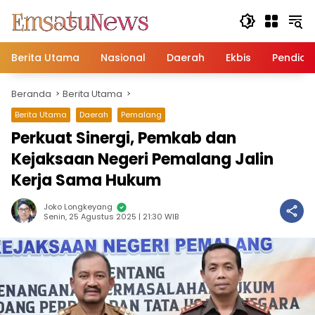
Langsung
ke
konten
Berita Utama
Nasional
Daerah
Ekbis
Pendidi
Beranda
Berita Utama
Berita Utama
Daerah
Pemalang
Perkuat Sinergi, Pemkab dan
Kejaksaan Negeri Pemalang Jalin
Kerja Sama Hukum
Joko Longkeyang
Senin, 25 Agustus 2025 | 21:30 WIB