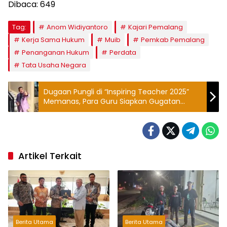
Dibaca:
649
Tag:
Anom Widiyantoro
Kajari Pemalang
Kerja Sama Hukum
Muib
Pemkab Pemalang
Penanganan Hukum
Perdata
Tata Usaha Negara
Dugaan Pungli di “Inspiring Teacher 2025”
Memanas, Para Guru Siapkan Gugatan
Hukum
Artikel Terkait
Berita Utama
Berita Utama