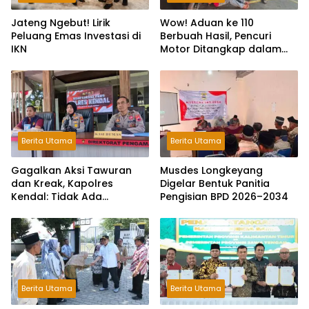
Jateng Ngebut! Lirik
Wow! Aduan ke 110
Peluang Emas Investasi di
Berbuah Hasil, Pencuri
IKN
Motor Ditangkap dalam
Hitungan Jam
Berita Utama
Berita Utama
Gagalkan Aksi Tawuran
Musdes Longkeyang
dan Kreak, Kapolres
Digelar Bentuk Panitia
Kendal: Tidak Ada
Pengisian BPD 2026–2034
Toleransi dan Ruang Bagi
Pelaku Kejahatan Jalanan
Berita Utama
Berita Utama