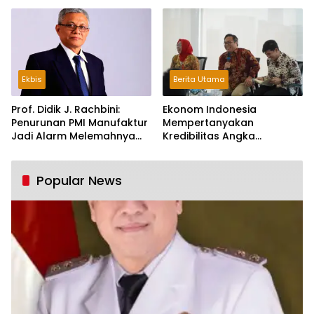
Ekbis
Berita Utama
Prof. Didik J. Rachbini:
Ekonom Indonesia
Penurunan PMI Manufaktur
Mempertanyakan
Jadi Alarm Melemahnya
Kredibilitas Angka
Industri Nasional
Pertumbuhan 5,61%:
Tumbuh Tapi Rapuh
Popular News