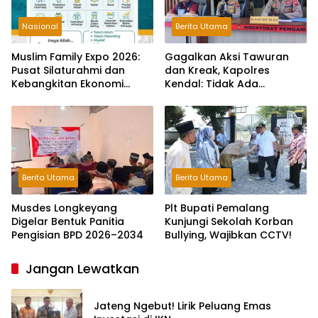
Nasional
Berita Utama
Muslim Family Expo 2026:
Gagalkan Aksi Tawuran
Pusat Silaturahmi dan
dan Kreak, Kapolres
Kebangkitan Ekonomi
Kendal: Tidak Ada
Keluarga di Jakarta
Toleransi dan Ruang Bagi
Pelaku Kejahatan Jalanan
Berita Utama
Berita Utama
Musdes Longkeyang
Plt Bupati Pemalang
Digelar Bentuk Panitia
Kunjungi Sekolah Korban
Pengisian BPD 2026–2034
Bullying, Wajibkan CCTV!
Jangan Lewatkan
Jateng Ngebut! Lirik Peluang Emas