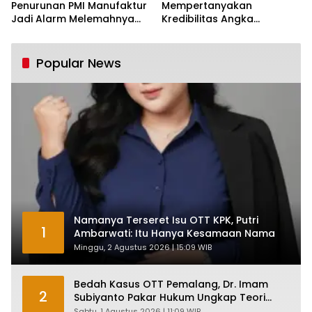
Penurunan PMI Manufaktur
Mempertanyakan
Jadi Alarm Melemahnya
Kredibilitas Angka
Industri Nasional
Pertumbuhan 5,61%:
Tumbuh Tapi Rapuh
Popular News
Namanya Terseret Isu OTT KPK, Putri
1
Ambarwati: Itu Hanya Kesamaan Nama
Minggu, 2 Agustus 2026 | 15:09 WIB
Bedah Kasus OTT Pemalang, Dr. Imam
2
Subiyanto Pakar Hukum Ungkap Teori
Penyertaan KPK
Sabtu, 1 Agustus 2026 | 11:09 WIB