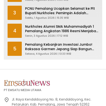
PCNU Pemalang Ucapkan Selamat ke Plt
3
Bupati Nurkholes: Pemimpin Adalah
Pelayan Rakyat!
Sabtu, 1 Agustus 2026 | 15:35 WIB
Nurkholes Alumni SMA Muhammadiyah 1
4
Pemalang Angkatan 1986 Resmi Menjabat
Plt Bupati, Inilah Pesan Ketua Asmam 86
Senin, 3 Agustus 2026 | 17:12 WIB
Pemalang Kebanjiran Investasi Jumbo!
5
Raksasa Garmen Jepang Siap Bangun
Pabrik dan Serap Ribuan Tenaga Kerja
Selasa, 4 Agustus 2026 | 13:33 WIB
PT EMSATU MEDIA UTAMA
Jl. Raya Kendaldoyong No. 8, Kendaldoyong, Kec.
Petarukan. Kab. Pemalang, Jawa Tengah 52362