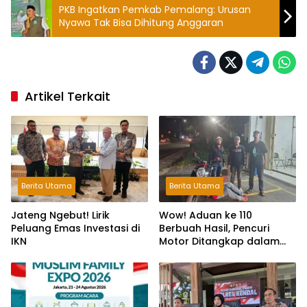
PKB Ingatkan Pemkab Pemalang: Urusan
Nyawa Tak Bisa Dihitung Anggaran
Artikel Terkait
Berita Utama
Berita Utama
Jateng Ngebut! Lirik
Wow! Aduan ke 110
Peluang Emas Investasi di
Berbuah Hasil, Pencuri
IKN
Motor Ditangkap dalam
Hitungan Jam