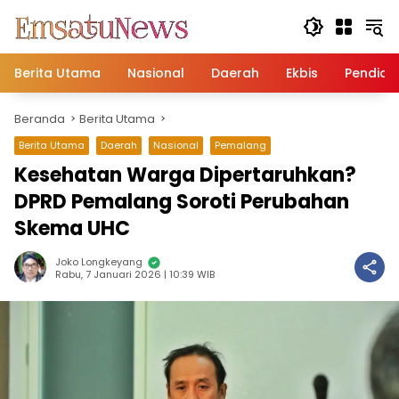
Langsung
ke
konten
Berita Utama
Nasional
Daerah
Ekbis
Pendidi
Beranda
Berita Utama
Berita Utama
Daerah
Nasional
Pemalang
Kesehatan Warga Dipertaruhkan?
DPRD Pemalang Soroti Perubahan
Skema UHC
Joko Longkeyang
Rabu, 7 Januari 2026 | 10:39 WIB