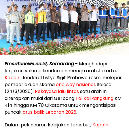
Emsatunews.co.id, Semarang
.– Menghadapi
lonjakan volume kendaraan menuju arah Jakarta,
Kapolri
Jenderal Listyo Sigit Prabowo resmi melepas
pemberlakuan skema
one way nasional
, Selasa
(24/3/2026).
Rekayasa lalu lintas
satu arah ini
diterapkan mulai dari Gerbang
Tol Kalikangkung
KM
414 hingga KM 70 Cikatama untuk mengantisipasi
puncak
arus balik Lebaran 2026
.
​Dalam peluncuran kebijakan tersebut,
Kapolri