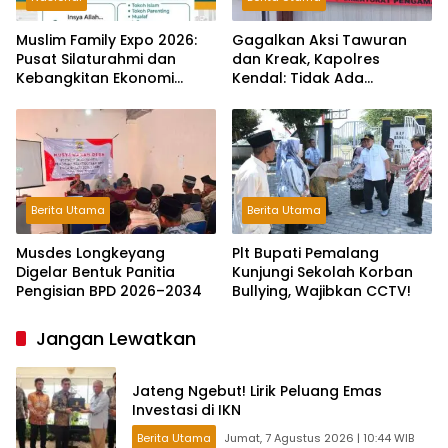
Muslim Family Expo 2026:
Gagalkan Aksi Tawuran
Pusat Silaturahmi dan
dan Kreak, Kapolres
Kebangkitan Ekonomi
Kendal: Tidak Ada
Keluarga di Jakarta
Toleransi dan Ruang Bagi
Pelaku Kejahatan Jalanan
Berita Utama
Berita Utama
Musdes Longkeyang
Plt Bupati Pemalang
Digelar Bentuk Panitia
Kunjungi Sekolah Korban
Pengisian BPD 2026–2034
Bullying, Wajibkan CCTV!
Jangan Lewatkan
Jateng Ngebut! Lirik Peluang Emas
Investasi di IKN
Berita Utama
Jumat, 7 Agustus 2026 | 10:44 WIB