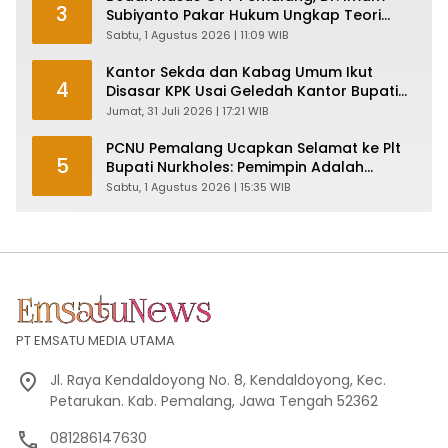
3
Subiyanto Pakar Hukum Ungkap Teori
Penyertaan KPK
Sabtu, 1 Agustus 2026 | 11:09 WIB
Kantor Sekda dan Kabag Umum Ikut
4
Disasar KPK Usai Geledah Kantor Bupati
Pemalang
Jumat, 31 Juli 2026 | 17:21 WIB
PCNU Pemalang Ucapkan Selamat ke Plt
5
Bupati Nurkholes: Pemimpin Adalah
Pelayan Rakyat!
Sabtu, 1 Agustus 2026 | 15:35 WIB
PT EMSATU MEDIA UTAMA
Jl. Raya Kendaldoyong No. 8, Kendaldoyong, Kec.
Petarukan. Kab. Pemalang, Jawa Tengah 52362
081286147630