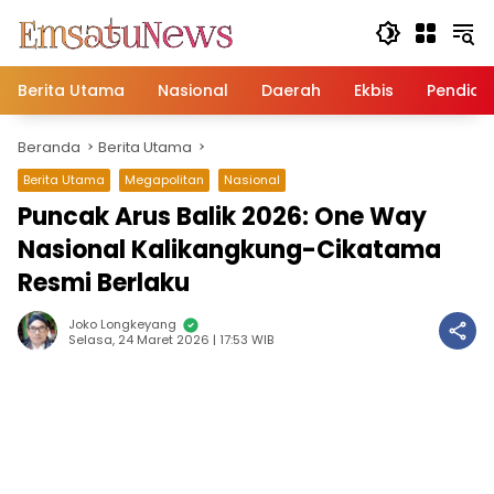
Langsung
ke
konten
Berita Utama
Nasional
Daerah
Ekbis
Pendidi
Beranda
Berita Utama
Berita Utama
Megapolitan
Nasional
Puncak Arus Balik 2026: One Way
Nasional Kalikangkung-Cikatama
Resmi Berlaku
Joko Longkeyang
Selasa, 24 Maret 2026 | 17:53 WIB