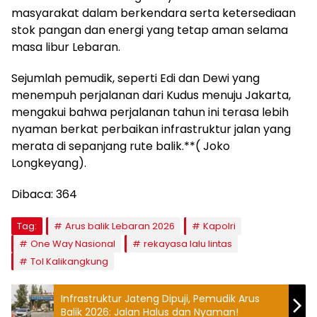
masyarakat dalam berkendara serta ketersediaan
stok pangan dan energi yang tetap aman selama
masa libur Lebaran.
​Sejumlah pemudik, seperti Edi dan Dewi yang
menempuh perjalanan dari Kudus menuju Jakarta,
mengakui bahwa perjalanan tahun ini terasa lebih
nyaman berkat perbaikan infrastruktur jalan yang
merata di sepanjang rute balik.**( Joko
Longkeyang).
Dibaca:
364
Tag:
Arus balik Lebaran 2026
Kapolri
One Way Nasional
rekayasa lalu lintas
Tol Kalikangkung
Infrastruktur Jateng Dipuji, Pemudik Arus
Balik 2026: Jalan Halus dan Nyaman!