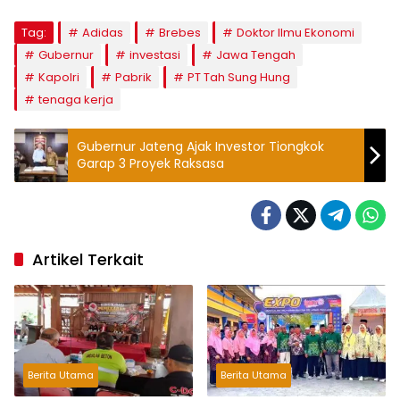
Tag:
Adidas
Brebes
Doktor Ilmu Ekonomi
Gubernur
investasi
Jawa Tengah
Kapolri
Pabrik
PT Tah Sung Hung
tenaga kerja
Gubernur Jateng Ajak Investor Tiongkok
Garap 3 Proyek Raksasa
Artikel Terkait
Berita Utama
Berita Utama