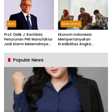
Ekbis
Berita Utama
Prof. Didik J. Rachbini:
Ekonom Indonesia
Penurunan PMI Manufaktur
Mempertanyakan
Jadi Alarm Melemahnya
Kredibilitas Angka
Industri Nasional
Pertumbuhan 5,61%:
Tumbuh Tapi Rapuh
Popular News