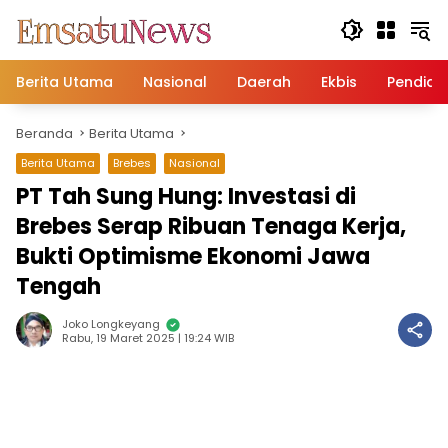
Langsung
ke
konten
Berita Utama
Nasional
Daerah
Ekbis
Pendidi
Beranda
Berita Utama
Berita Utama
Brebes
Nasional
PT Tah Sung Hung: Investasi di
Brebes Serap Ribuan Tenaga Kerja,
Bukti Optimisme Ekonomi Jawa
Tengah
Joko Longkeyang
Rabu, 19 Maret 2025 | 19:24 WIB