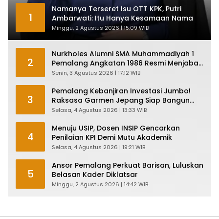
Namanya Terseret Isu OTT KPK, Putri
1
Ambarwati: Itu Hanya Kesamaan Nama
Minggu, 2 Agustus 2026 | 15:09 WIB
Nurkholes Alumni SMA Muhammadiyah 1
2
Pemalang Angkatan 1986 Resmi Menjabat
Plt Bupati, Inilah Pesan Ketua Asmam 86
Senin, 3 Agustus 2026 | 17:12 WIB
Pemalang Kebanjiran Investasi Jumbo!
3
Raksasa Garmen Jepang Siap Bangun
Pabrik dan Serap Ribuan Tenaga Kerja
Selasa, 4 Agustus 2026 | 13:33 WIB
Menuju USIP, Dosen INSIP Gencarkan
4
Penilaian KPI Demi Mutu Akademik
Selasa, 4 Agustus 2026 | 19:21 WIB
Ansor Pemalang Perkuat Barisan, Luluskan
5
Belasan Kader Diklatsar
Minggu, 2 Agustus 2026 | 14:42 WIB