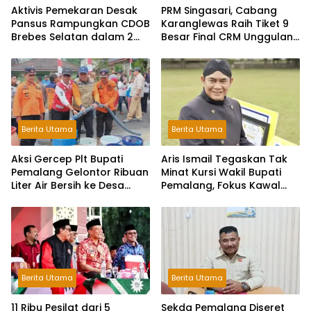
Aktivis Pemekaran Desak
PRM Singasari, Cabang
Pansus Rampungkan CDOB
Karanglewas Raih Tiket 9
Brebes Selatan dalam 2
Besar Final CRM Unggulan
Bulan dan Sampaikan
Jateng 2026
Tritura
Berita Utama
Berita Utama
Aksi Gercep Plt Bupati
Aris Ismail Tegaskan Tak
Pemalang Gelontor Ribuan
Minat Kursi Wakil Bupati
Liter Air Bersih ke Desa
Pemalang, Fokus Kawal
Terdampak Kekeringan
Lembaga Legislatif
Berita Utama
Berita Utama
11 Ribu Pesilat dari 5
Sekda Pemalang Diseret