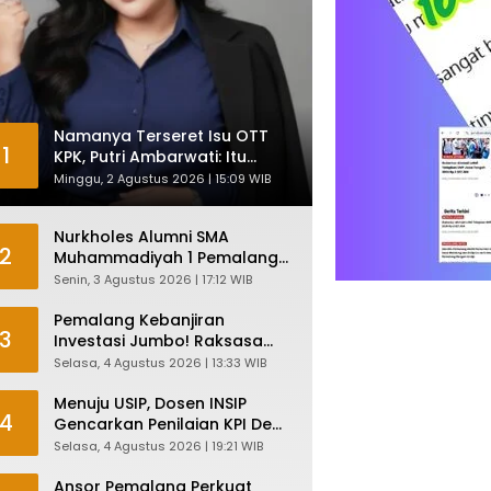
Namanya Terseret Isu OTT
1
KPK, Putri Ambarwati: Itu
Hanya Kesamaan Nama
Minggu, 2 Agustus 2026 | 15:09 WIB
Nurkholes Alumni SMA
2
Muhammadiyah 1 Pemalang
Angkatan 1986 Resmi
Senin, 3 Agustus 2026 | 17:12 WIB
Menjabat Plt Bupati, Inilah
Pesan Ketua Asmam 86
Pemalang Kebanjiran
3
Investasi Jumbo! Raksasa
Garmen Jepang Siap Bangun
Selasa, 4 Agustus 2026 | 13:33 WIB
Pabrik dan Serap Ribuan
Tenaga Kerja
Menuju USIP, Dosen INSIP
4
Gencarkan Penilaian KPI Demi
Mutu Akademik
Selasa, 4 Agustus 2026 | 19:21 WIB
Ansor Pemalang Perkuat