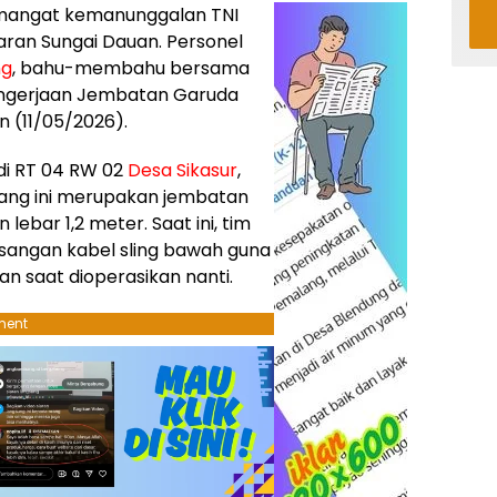
mangat kemanunggalan TNI
aran Sungai Dauan. Personel
ng
, bahu-membahu bersama
ngerjaan Jembatan Garuda
n (11/05/2026).
 di RT 04 RW 02
Desa Sikasur
,
ang ini merupakan jembatan
ebar 1,2 meter. Saat ini, tim
angan kabel sling bawah guna
n saat dioperasikan nanti.
ment