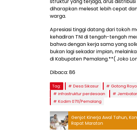
struktur yang terjaga, arus distribus
diharapkan melesat lebih cepat da
warga.
​Apresiasi tinggi datang dari tokoh
kehadiran TNI di tengah-tengah mer
bahwa dengan kerja sama yang solid
bukan lagi sekadar impian, melainka
di Kabupaten Pemalang.**( Joko Lo
Dibaca:
86
Tag:
Desa Sikasur
Gotong Royo
infrastruktur perdesaan
Jembatan
Kodim 0711/Pemalang
Genjot Kinerja Awal Tahun, Ko
Rapat Maraton