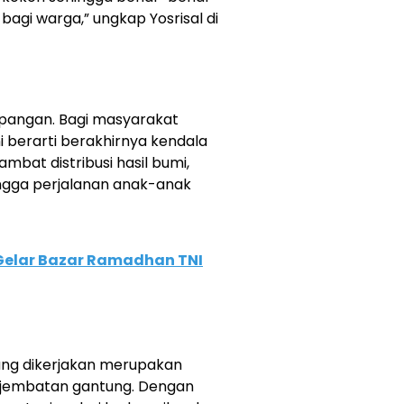
gi warga,” ungkap Yosrisal di
 lapangan. Bagi masyarakat
 berarti berakhirnya kendala
mbat distribusi hasil bumi,
hingga perjalanan anak-anak
elar Bazar Ramadhan TNI
ang dikerjakan merupakan
 jembatan gantung. Dengan