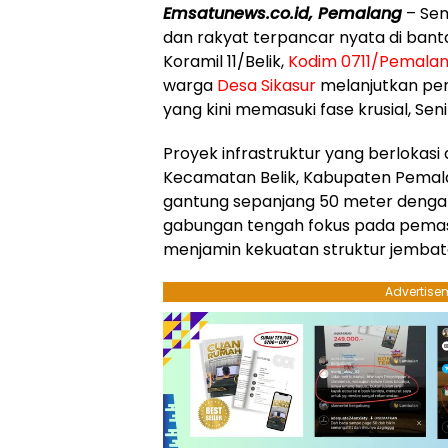
Emsatunews.co.id, Pemalang
– Se
dan rakyat terpancar nyata di bant
Koramil 11/Belik,
Kodim 0711/Pemala
warga
Desa Sikasur
melanjutkan pe
yang kini memasuki fase krusial, Seni
​Proyek infrastruktur yang berlokasi
Kecamatan Belik, Kabupaten Pemal
gantung sepanjang 50 meter dengan l
gabungan tengah fokus pada pemas
menjamin kekuatan struktur jembata
Advertise