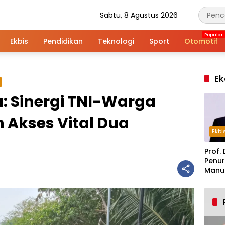
Sabtu, 8 Agustus 2026
Ekbis
Pendidikan
Teknologi
Sport
Otomotif
Ek
 Sinergi TNI-Warga
Akses Vital Dua
Ekbi
Prof. 
Penur
Manuf
Alar
Indus