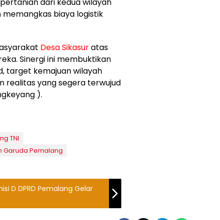
i pertanian dari kedua wilayah
n memangkas biaya logistik
 masyarakat
Desa Sikasur
atas
eka. Sinergi ini membuktikan
, target kemajuan wilayah
n realitas yang segera terwujud
ngkeyang ).
ng TNI
 Garuda Pemalang
misi D DPRD Pemalang Gelar