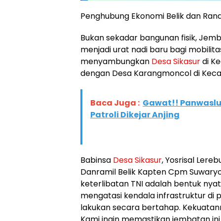
​Penghubung Ekonomi Belik dan Ran
​Bukan sekadar bangunan fisik, Jem
menjadi urat nadi baru bagi mobilit
menyambungkan
Desa Sikasur
di K
dengan Desa Karangmoncol di Kec
Baca Juga :
Gawat!! Panwaslu
Patroli Dikejar Anjing
​Babinsa
Desa Sikasur
, Yosrisal Lere
Danramil Belik Kapten Cpm Suwary
keterlibatan TNI adalah bentuk ny
mengatasi kendala infrastruktur di
lakukan secara bertahap. Kekuatan
Kami ingin memastikan jembatan in