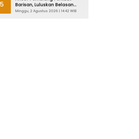
5
Barisan, Luluskan Belasan
Kader Diklatsar
Minggu, 2 Agustus 2026 | 14:42 WIB