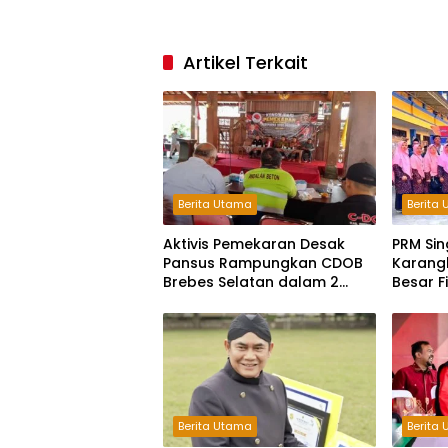
Artikel Terkait
Berita Utama
Berita
Aktivis Pemekaran Desak
PRM Sin
Pansus Rampungkan CDOB
Karangl
Brebes Selatan dalam 2
Besar F
Bulan dan Sampaikan Tritura
Jateng
Berita Utama
Berita