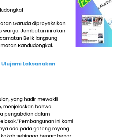
dudongkal
batan Garuda diproyeksikan
as warga. Jembatan ini akan
ecamatan Belik langsung
amatan Randudongkal.
 Ulujami Laksanakan
bulan, yang hadir mewakili
o, menjelaskan bahwa
ata pengabdian dalam
 pelosok.”Pembangunan ini kami
nya ada pada gotong royong.
i kokoh sehingga benar-benar