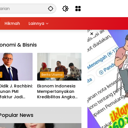
Hikmah
Lainnya
×
onomi & Bisnis
s
Berita Utama
Didik J. Rachbini:
Ekonom Indonesia
unan PMI
Mempertanyakan
aktur Jadi
Kredibilitas Angka
m Melemahnya
Pertumbuhan 5,61%:
tri Nasional
Tumbuh Tapi Rapuh
Popular News