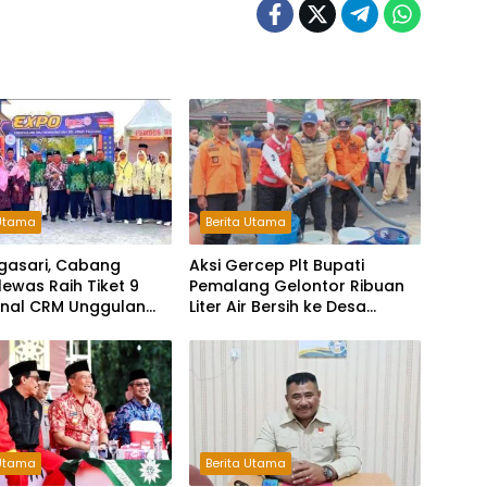
 Utama
Berita Utama
gasari, Cabang
Aksi Gercep Plt Bupati
ewas Raih Tiket 9
Pemalang Gelontor Ribuan
inal CRM Unggulan
Liter Air Bersih ke Desa
 2026
Terdampak Kekeringan
 Utama
Berita Utama