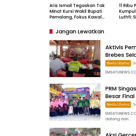
Aris Ismail Tegaskan Tak
11 Ribu
Minat Kursi Wakil Bupati
Kumpul
Pemalang, Fokus Kawal
Luthfi:
Lembaga Legislatif
Bangsa
Jangan Lewatkan
Aktivis P
Brebes Sel
Berita Utama
S
EMSATUNEWS.CO.
PRM Singas
Besar Fina
Berita Utama
S
EMSATUNEWS.CO
datang dari…
Aksi Gerce