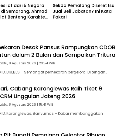
 Pesilat dari 5 Negara
Sekda Pemalang Diseret Isu
 di Semarang, Ahmad
Jual Beli Jabatan? Ini Kata
 Silat Benteng Karakter
Pakar!
!
emekaran Desak Pansus Rampungkan CDOB
atan dalam 2 Bulan dan Sampaikan Tritura
abtu, 8 Agustus 2026 | 23:54 WIB
ID, BREBES – Semangat pemekaran bergelora. Di tengah…
ari, Cabang Karanglewas Raih Tiket 9
l CRM Unggulan Jateng 2026
abtu, 8 Agustus 2026 | 15:41 WIB
.ID, Karanglewas, Banyumas – Kabar membanggakan
p Plt Bupati Pemalang Gelontor Ribuan