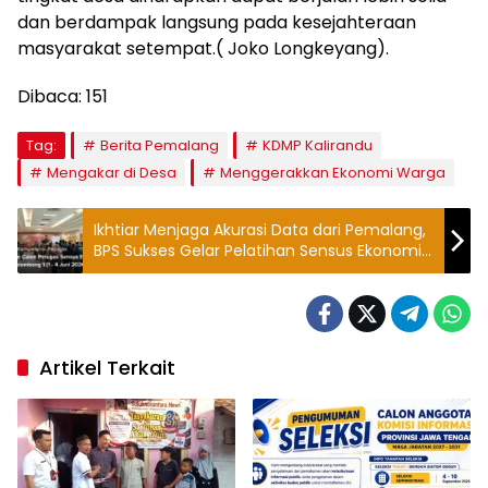
dan berdampak langsung pada kesejahteraan
masyarakat setempat.( Joko Longkeyang).
Dibaca:
151
Tag:
Berita Pemalang
KDMP Kalirandu
Mengakar di Desa
Menggerakkan Ekonomi Warga
Ikhtiar Menjaga Akurasi Data dari Pemalang,
BPS Sukses Gelar Pelatihan Sensus Ekonomi
Tahap Pertama
Artikel Terkait