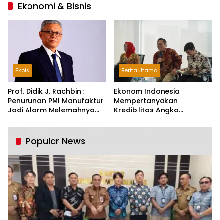
Ekonomi & Bisnis
Ekbis
Berita Utama
Prof. Didik J. Rachbini:
Ekonom Indonesia
Penurunan PMI Manufaktur
Mempertanyakan
Jadi Alarm Melemahnya
Kredibilitas Angka
Industri Nasional
Pertumbuhan 5,61%:
Tumbuh Tapi Rapuh
Popular News