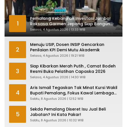
Pemalang Kebanjiran Investasi Jumbo!
1
Raksasa Garmen Jepang Siap Bangun
Pabrik dan Serap Ribuan Tenaga Kerja
Selasa, 4 Agustus 2026 | 13:33 WIB
Menuju USIP, Dosen INSIP Gencarkan
2
Penilaian KPI Demi Mutu Akademik
Selasa, 4 Agustus 2026 | 19:21 WIB
Siap Kibarkan Merah Putih , Camat Bodeh
3
Resmi Buka Pelatihan Capaska 2026
Selasa, 4 Agustus 2026 | 14:30 WIB
Aris Ismail Tegaskan Tak Minat Kursi Wakil
4
Bupati Pemalang, Fokus Kawal Lembaga
Legislatif
Sabtu, 8 Agustus 2026 | 12:52 WIB
Sekda Pemalang Diseret Isu Jual Beli
5
Jabatan? Ini Kata Pakar!
Sabtu, 8 Agustus 2026 | 10:32 WIB