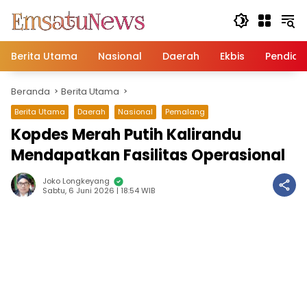
Langsung
ke
konten
Berita Utama
Nasional
Daerah
Ekbis
Pendidi
Beranda
Berita Utama
Berita Utama
Daerah
Nasional
Pemalang
Kopdes Merah Putih Kalirandu
Mendapatkan Fasilitas Operasional
Joko Longkeyang
Sabtu, 6 Juni 2026 | 18:54 WIB