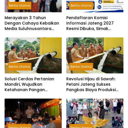
Berita Utama
Berita Utama
Merayakan 3 Tahun
Pendaftaran Komisi
Dengan Cahaya Kebaikan
Informasi Jateng 2027
Media Suluhnusantara
Resmi Dibuka, Simak
Gelar Tasyakuran dan
Syaratnya!
Santunan Anak Yatim
Berita Utama
Berita Utama
Solusi Cerdas Pertanian
Revolusi Hijau di Sawah:
Mandiri, Wujudkan
Petani Jateng Sukses
Ketahanan Pangan
Pangkas Biaya Produksi
Berkelanjutan Gunakan
Berkat Pompa Surya
Pompa Surya.
Berita Utama
Berita Utama