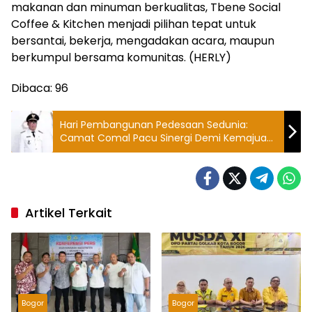
makanan dan minuman berkualitas, Tbene Social
Coffee & Kitchen menjadi pilihan tepat untuk
bersantai, bekerja, mengadakan acara, maupun
berkumpul bersama komunitas. (HERLY)
Dibaca:
96
Hari Pembangunan Pedesaan Sedunia:
Camat Comal Pacu Sinergi Demi Kemajuan
Desa
Artikel Terkait
Bogor
Bogor