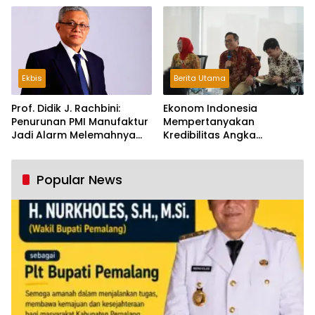
Ekbis
Berita Utama
Prof. Didik J. Rachbini:
Ekonom Indonesia
Penurunan PMI Manufaktur
Mempertanyakan
Jadi Alarm Melemahnya
Kredibilitas Angka
Industri Nasional
Pertumbuhan 5,61%:
Tumbuh Tapi Rapuh
Popular News