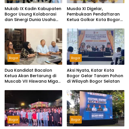
Mukab IX Kadin Kabupaten
Musda XI Digelar,
Bogor Usung Kolaborasi
Pembukaan Pendaftaran
dan Sinergi Dunia Usaha
Ketua Golkar Kota Bogor
Menuju Kabupaten Bogor
Dimulai Rabu 29 Juli 2026
Istimewa dan
Berkelanjutan
Bogor
Bogor
Dua Kandidat Bacalon
Aksi Nyata, Katar Kota
Ketua Akan Bertarung di
Bogor Gelar Tanam Pohon
Muscab VII Hiswana Migas
di Wilayah Bogor Selatan
DPC Bogor
Bogor
Bogor