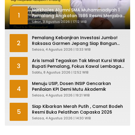
Nurkholes Alumni SMA Muhammadiyah 1
1
Pemalang Angkatan 1986 Resmi Menjabat
Plt Bupati, Inilah Pesan Ketua Asmam 86
Senin, 3 Agustus 2026 | 17:12 WIB
Pemalang Kebanjiran Investasi Jumbo!
2
Raksasa Garmen Jepang Siap Bangun
Pabrik dan Serap Ribuan Tenaga Kerja
Selasa, 4 Agustus 2026 | 13:33 WIB
Aris Ismail Tegaskan Tak Minat Kursi Wakil
3
Bupati Pemalang, Fokus Kawal Lembaga
Legislatif
Sabtu, 8 Agustus 2026 | 12:52 WIB
Menuju USIP, Dosen INSIP Gencarkan
4
Penilaian KPI Demi Mutu Akademik
Selasa, 4 Agustus 2026 | 19:21 WIB
Siap Kibarkan Merah Putih , Camat Bodeh
5
Resmi Buka Pelatihan Capaska 2026
Selasa, 4 Agustus 2026 | 14:30 WIB