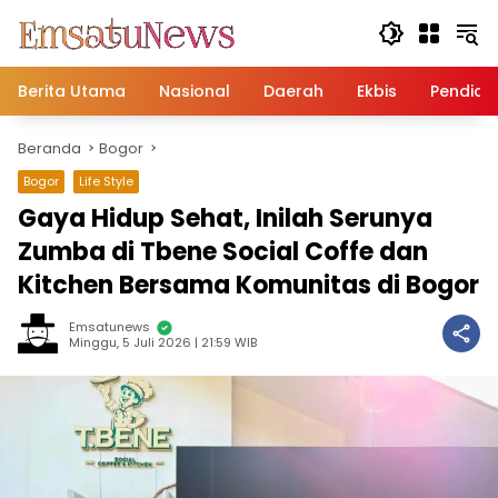
Langsung
ke
konten
Berita Utama
Nasional
Daerah
Ekbis
Pendidi
Beranda
Bogor
Bogor
Life Style
Gaya Hidup Sehat, Inilah Serunya
Zumba di Tbene Social Coffe dan
Kitchen Bersama Komunitas di Bogor
Emsatunews
Minggu, 5 Juli 2026 | 21:59 WIB