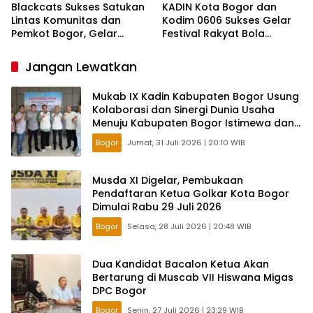
Blackcats Sukses Satukan
KADIN Kota Bogor dan
Lintas Komunitas dan
Kodim 0606 Sukses Gelar
Pemkot Bogor, Gelar
Festival Rakyat Bola
Nobar Pildun Dihadiri
Gembira 2026, Gerakkan
Ribuan Orang
Ekonomi UMKM Lewat
Jangan Lewatkan
Nobar Piala Dunia
Mukab IX Kadin Kabupaten Bogor Usung
Kolaborasi dan Sinergi Dunia Usaha
Menuju Kabupaten Bogor Istimewa dan
Berkelanjutan
Bogor
Jumat, 31 Juli 2026 | 20:10 WIB
Musda XI Digelar, Pembukaan
Pendaftaran Ketua Golkar Kota Bogor
Dimulai Rabu 29 Juli 2026
Bogor
Selasa, 28 Juli 2026 | 20:48 WIB
Dua Kandidat Bacalon Ketua Akan
Bertarung di Muscab VII Hiswana Migas
DPC Bogor
Bogor
Senin, 27 Juli 2026 | 23:29 WIB