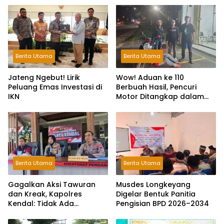
Berita Utama
Berita Utama
Jateng Ngebut! Lirik
Wow! Aduan ke 110
Peluang Emas Investasi di
Berbuah Hasil, Pencuri
IKN
Motor Ditangkap dalam
Hitungan Jam
Berita Utama
Berita Utama
Gagalkan Aksi Tawuran
Musdes Longkeyang
dan Kreak, Kapolres
Digelar Bentuk Panitia
Kendal: Tidak Ada
Pengisian BPD 2026–2034
Toleransi dan Ruang Bagi
Pelaku Kejahatan Jalanan