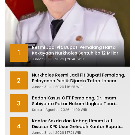
Resmi Jadi Plt. Bupati Pemalang Harta
1
Kekayaan Nurkholes Sentuh Rp 12 Miliar
Jumat, 31 Juli 2026 | 20:40 WIB
Nurkholes Resmi Jadi Plt Bupati Pemalang,
2
Pelayanan Publik Dijamin Tetap Lancar
Jumat, 31 Juli 2026 | 16:25 WIB
Bedah Kasus OTT Pemalang, Dr. Imam
3
Subiyanto Pakar Hukum Ungkap Teori
Penyertaan KPK
Sabtu, 1 Agustus 2026 | 11:09 WIB
Kantor Sekda dan Kabag Umum Ikut
4
Disasar KPK Usai Geledah Kantor Bupati
Pemalang
Jumat, 31 Juli 2026 | 17:21 WIB