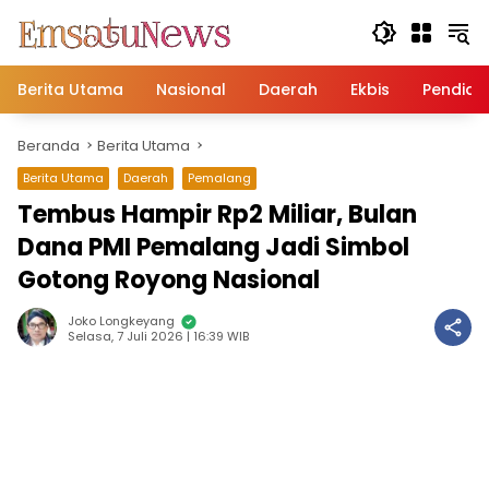
Langsung
ke
konten
Berita Utama
Nasional
Daerah
Ekbis
Pendidi
Beranda
Berita Utama
Berita Utama
Daerah
Pemalang
Tembus Hampir Rp2 Miliar, Bulan
Dana PMI Pemalang Jadi Simbol
Gotong Royong Nasional
Joko Longkeyang
Selasa, 7 Juli 2026 | 16:39 WIB