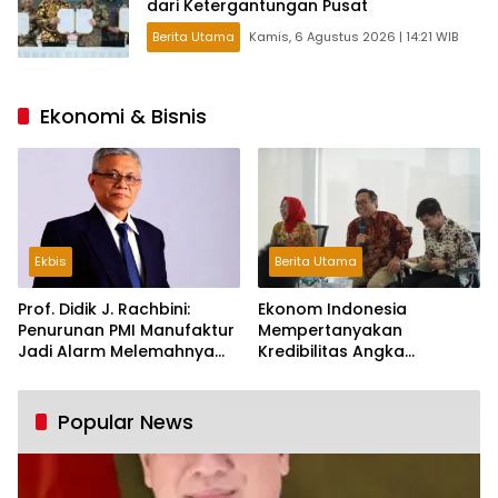
dari Ketergantungan Pusat
Berita Utama
Kamis, 6 Agustus 2026 | 14:21 WIB
Ekonomi & Bisnis
Ekbis
Berita Utama
Prof. Didik J. Rachbini:
Ekonom Indonesia
Penurunan PMI Manufaktur
Mempertanyakan
Jadi Alarm Melemahnya
Kredibilitas Angka
Industri Nasional
Pertumbuhan 5,61%:
Tumbuh Tapi Rapuh
Popular News