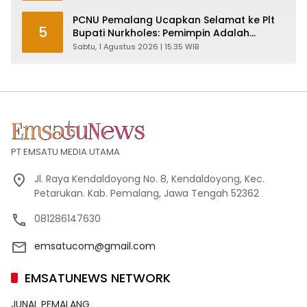
PCNU Pemalang Ucapkan Selamat ke Plt
5
Bupati Nurkholes: Pemimpin Adalah
Pelayan Rakyat!
Sabtu, 1 Agustus 2026 | 15:35 WIB
PT EMSATU MEDIA UTAMA
Jl. Raya Kendaldoyong No. 8, Kendaldoyong, Kec.
Petarukan. Kab. Pemalang, Jawa Tengah 52362
081286147630
emsatucom@gmail.com
EMSATUNEWS NETWORK
JUNAL PEMALANG