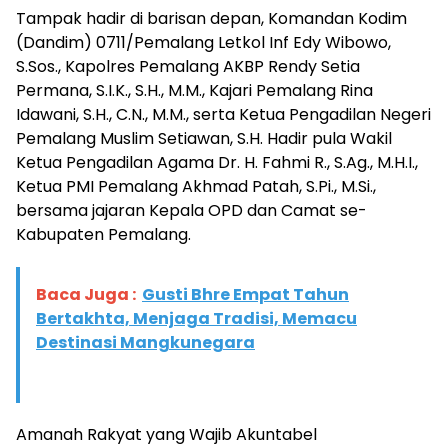
​Tampak hadir di barisan depan, Komandan Kodim
(Dandim) 0711/Pemalang Letkol Inf Edy Wibowo,
S.Sos., Kapolres Pemalang AKBP Rendy Setia
Permana, S.I.K., S.H., M.M., Kajari Pemalang Rina
Idawani, S.H., C.N., M.M., serta Ketua Pengadilan Negeri
Pemalang Muslim Setiawan, S.H. Hadir pula Wakil
Ketua Pengadilan Agama Dr. H. Fahmi R., S.Ag., M.H.I.,
Ketua PMI Pemalang Akhmad Patah, S.Pi., M.Si.,
bersama jajaran Kepala OPD dan Camat se-
Kabupaten Pemalang.
Baca Juga :
Gusti Bhre Empat Tahun
Bertakhta, Menjaga Tradisi, Memacu
Destinasi Mangkunegara
​Amanah Rakyat yang Wajib Akuntabel