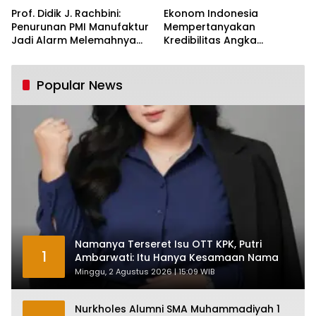
Prof. Didik J. Rachbini:
Ekonom Indonesia
Penurunan PMI Manufaktur
Mempertanyakan
Jadi Alarm Melemahnya
Kredibilitas Angka
Industri Nasional
Pertumbuhan 5,61%:
Tumbuh Tapi Rapuh
Popular News
Namanya Terseret Isu OTT KPK, Putri
1
Ambarwati: Itu Hanya Kesamaan Nama
Minggu, 2 Agustus 2026 | 15:09 WIB
Nurkholes Alumni SMA Muhammadiyah 1