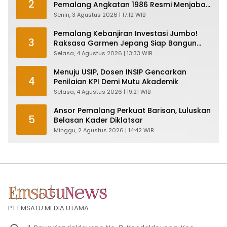
2
Pemalang Angkatan 1986 Resmi Menjabat
Plt Bupati, Inilah Pesan Ketua Asmam 86
Senin, 3 Agustus 2026 | 17:12 WIB
Pemalang Kebanjiran Investasi Jumbo!
3
Raksasa Garmen Jepang Siap Bangun
Pabrik dan Serap Ribuan Tenaga Kerja
Selasa, 4 Agustus 2026 | 13:33 WIB
Menuju USIP, Dosen INSIP Gencarkan
4
Penilaian KPI Demi Mutu Akademik
Selasa, 4 Agustus 2026 | 19:21 WIB
Ansor Pemalang Perkuat Barisan, Luluskan
5
Belasan Kader Diklatsar
Minggu, 2 Agustus 2026 | 14:42 WIB
PT EMSATU MEDIA UTAMA