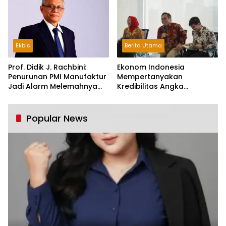
Ekbis
Berita Utama
Prof. Didik J. Rachbini:
Ekonom Indonesia
Penurunan PMI Manufaktur
Mempertanyakan
Jadi Alarm Melemahnya
Kredibilitas Angka
Industri Nasional
Pertumbuhan 5,61%:
Tumbuh Tapi Rapuh
Popular News