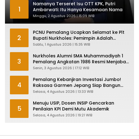
Namanya Terseret Isu OTT KPK, Putri
1
Ambarwati: Itu Hanya Kesamaan Nama
Minggu, 2 Agustus 2026 | 15:09 WIB
PCNU Pemalang Ucapkan Selamat ke Plt
2
Bupati Nurkholes: Pemimpin Adalah
Pelayan Rakyat!
Sabtu, 1 Agustus 2026 | 15:35 WIB
Nurkholes Alumni SMA Muhammadiyah 1
3
Pemalang Angkatan 1986 Resmi Menjabat
Plt Bupati, Inilah Pesan Ketua Asmam 86
Senin, 3 Agustus 2026 | 17:12 WIB
Pemalang Kebanjiran Investasi Jumbo!
4
Raksasa Garmen Jepang Siap Bangun
Pabrik dan Serap Ribuan Tenaga Kerja
Selasa, 4 Agustus 2026 | 13:33 WIB
Menuju USIP, Dosen INSIP Gencarkan
5
Penilaian KPI Demi Mutu Akademik
Selasa, 4 Agustus 2026 | 19:21 WIB