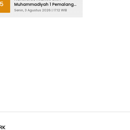
5
Muhammadiyah 1 Pemalang
Angkatan 1986 Resmi
Senin, 3 Agustus 2026 | 17:12 WIB
Menjabat Plt Bupati, Inilah
Pesan Ketua Asmam 86
RK