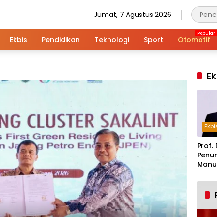
Jumat, 7 Agustus 2026
Ekbis
Pendidikan
Teknologi
Sport
Otomotif
Ek
Ekbi
Prof. 
Penur
Manuf
Alar
Indus