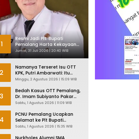
Resmi Jadi Plt. Bupati
1
Pemalang Harta Kekayaan
Nurkholes Sentuh Rp 12 Miliar
Jumat, 31 Juli 2026 | 20:40 WIB
Namanya Terseret Isu OTT
2
KPK, Putri Ambarwati: Itu
Hanya Kesamaan Nama
Minggu, 2 Agustus 2026 | 15:09 WIB
Bedah Kasus OTT Pemalang,
3
Dr. Imam Subiyanto Pakar
Hukum Ungkap Teori
Sabtu, 1 Agustus 2026 | 11:09 WIB
Penyertaan KPK
PCNU Pemalang Ucapkan
4
Selamat ke Plt Bupati
Nurkholes: Pemimpin Adalah
Sabtu, 1 Agustus 2026 | 15:35 WIB
Pelayan Rakyat!
Nurkholes Alumni SMA