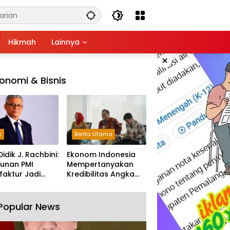
Hikmah
Lainnya
×
onomi & Bisnis
s
Berita Utama
Didik J. Rachbini:
Ekonom Indonesia
unan PMI
Mempertanyakan
aktur Jadi
Kredibilitas Angka
m Melemahnya
Pertumbuhan 5,61%:
tri Nasional
Tumbuh Tapi Rapuh
Popular News