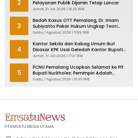
2
Pelayanan Publik Dijamin Tetap Lancar
Jumat, 31 Juli 2026 | 16:25 WIB
Bedah Kasus OTT Pemalang, Dr. Imam
3
Subiyanto Pakar Hukum Ungkap Teori
Penyertaan KPK
Sabtu, 1 Agustus 2026 | 11:09 WIB
Kantor Sekda dan Kabag Umum Ikut
4
Disasar KPK Usai Geledah Kantor Bupati
Pemalang
Jumat, 31 Juli 2026 | 17:21 WIB
PCNU Pemalang Ucapkan Selamat ke Plt
5
Bupati Nurkholes: Pemimpin Adalah
Pelayan Rakyat!
Sabtu, 1 Agustus 2026 | 15:35 WIB
PT EMSATU MEDIA UTAMA