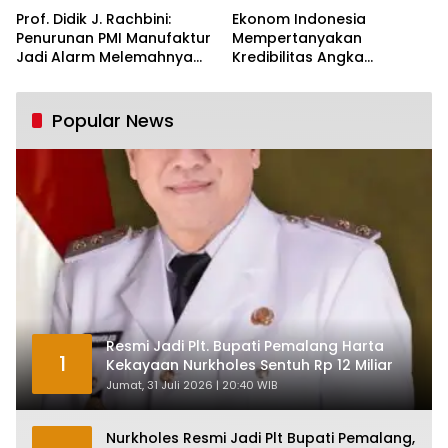
Prof. Didik J. Rachbini:
Ekonom Indonesia
Penurunan PMI Manufaktur
Mempertanyakan
Jadi Alarm Melemahnya
Kredibilitas Angka
Industri Nasional
Pertumbuhan 5,61%:
Tumbuh Tapi Rapuh
Popular News
Resmi Jadi Plt. Bupati Pemalang Harta
1
Kekayaan Nurkholes Sentuh Rp 12 Miliar
Jumat, 31 Juli 2026 | 20:40 WIB
Nurkholes Resmi Jadi Plt Bupati Pemalang,