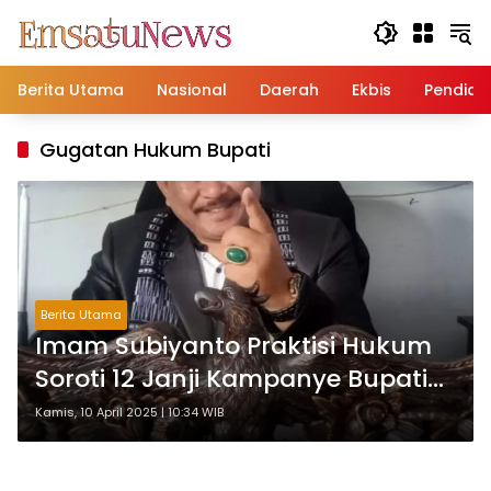
Langsung
ke
konten
Berita Utama
Nasional
Daerah
Ekbis
Pendidi
Gugatan Hukum Bupati
Berita Utama
Imam Subiyanto Praktisi Hukum
Soroti 12 Janji Kampanye Bupati
Pemalang, Kegagalan
Kamis, 10 April 2025 | 10:34 WIB
Implementasi Berpotensi
Pemakzulan dan Gugatan Hukum