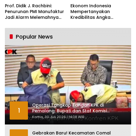
Prof. Didik J. Rachbini:
Ekonom Indonesia
Penurunan PMI Manufaktur
Mempertanyakan
Jadi Alarm Melemahnya
Kredibilitas Angka
Industri Nasional
Pertumbuhan 5,61%:
Tumbuh Tapi Rapuh
Popular News
Operasi Tangkap Tangan KPK di
1
Pemalang: Bupati dan Staf Komisi
Antirasuah Ditetapkan Tersangka
Kamis, 30 Juli 2026 | 14:08 WIB
Gebrakan Baru! Kecamatan Comal