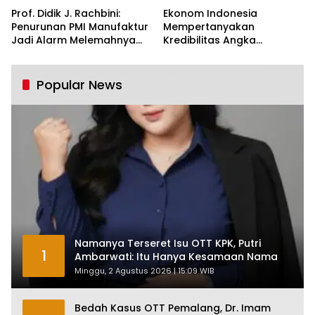
Prof. Didik J. Rachbini:
Ekonom Indonesia
Penurunan PMI Manufaktur
Mempertanyakan
Jadi Alarm Melemahnya
Kredibilitas Angka
Industri Nasional
Pertumbuhan 5,61%:
Tumbuh Tapi Rapuh
Popular News
Namanya Terseret Isu OTT KPK, Putri
1
Ambarwati: Itu Hanya Kesamaan Nama
Minggu, 2 Agustus 2026 | 15:09 WIB
Bedah Kasus OTT Pemalang, Dr. Imam