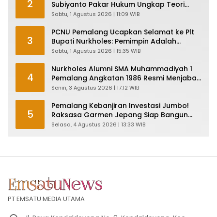
2
Subiyanto Pakar Hukum Ungkap Teori
Penyertaan KPK
Sabtu, 1 Agustus 2026 | 11:09 WIB
PCNU Pemalang Ucapkan Selamat ke Plt
3
Bupati Nurkholes: Pemimpin Adalah
Pelayan Rakyat!
Sabtu, 1 Agustus 2026 | 15:35 WIB
Nurkholes Alumni SMA Muhammadiyah 1
4
Pemalang Angkatan 1986 Resmi Menjabat
Plt Bupati, Inilah Pesan Ketua Asmam 86
Senin, 3 Agustus 2026 | 17:12 WIB
Pemalang Kebanjiran Investasi Jumbo!
5
Raksasa Garmen Jepang Siap Bangun
Pabrik dan Serap Ribuan Tenaga Kerja
Selasa, 4 Agustus 2026 | 13:33 WIB
PT EMSATU MEDIA UTAMA