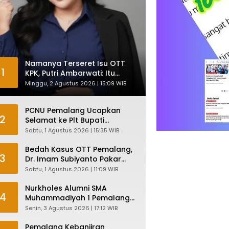
Namanya Terseret Isu OTT
1
KPK, Putri Ambarwati: Itu
Hanya Kesamaan Nama
Minggu, 2 Agustus 2026 | 15:09 WIB
PCNU Pemalang Ucapkan
2
Selamat ke Plt Bupati
Nurkholes: Pemimpin Adalah
Sabtu, 1 Agustus 2026 | 15:35 WIB
Pelayan Rakyat!
Bedah Kasus OTT Pemalang,
3
Dr. Imam Subiyanto Pakar
Hukum Ungkap Teori
Sabtu, 1 Agustus 2026 | 11:09 WIB
Penyertaan KPK
Nurkholes Alumni SMA
4
Muhammadiyah 1 Pemalang
Angkatan 1986 Resmi
Senin, 3 Agustus 2026 | 17:12 WIB
Menjabat Plt Bupati, Inilah
Pesan Ketua Asmam 86
Pemalang Kebanjiran