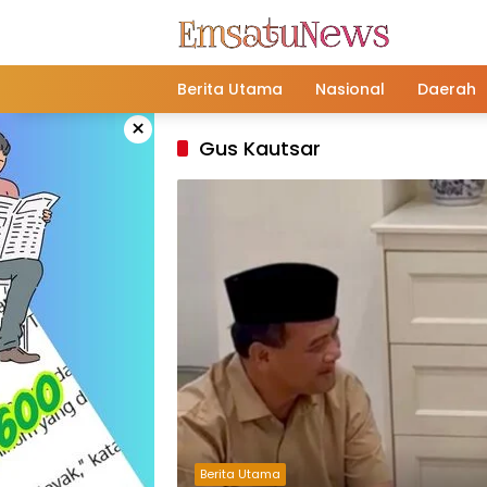
Langsung
ke
konten
Berita Utama
Nasional
Daerah
×
Gus Kautsar
Berita Utama