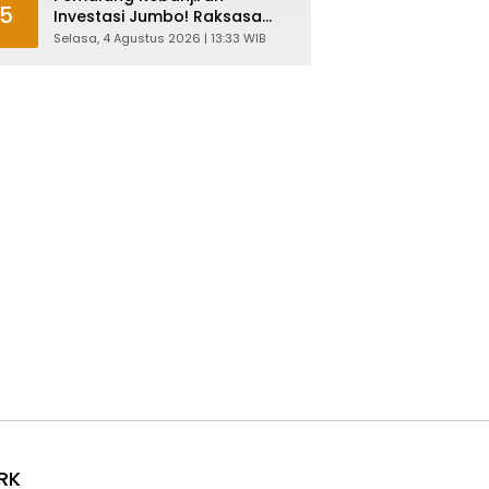
5
Investasi Jumbo! Raksasa
Garmen Jepang Siap Bangun
Selasa, 4 Agustus 2026 | 13:33 WIB
Pabrik dan Serap Ribuan
Tenaga Kerja
RK