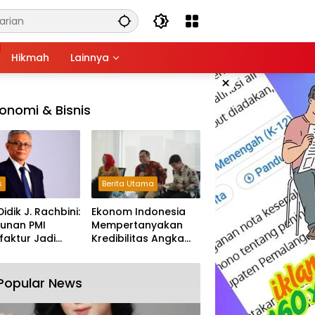
Hikmah
Lainnya
×
onomi & Bisnis
s
Berita Utama
Didik J. Rachbini:
Ekonom Indonesia
unan PMI
Mempertanyakan
aktur Jadi
Kredibilitas Angka
m Melemahnya
Pertumbuhan 5,61%:
tri Nasional
Tumbuh Tapi Rapuh
Popular News