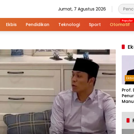
Jumat, 7 Agustus 2026
Ekbis
Pendidikan
Teknologi
Sport
Otomotif
Ek
Ekbi
Prof. 
Penur
Manuf
Alar
Indus