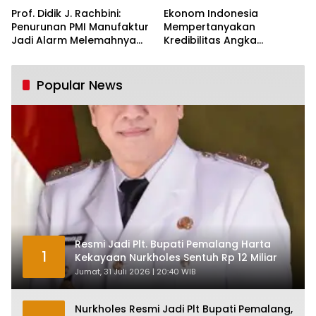
Prof. Didik J. Rachbini:
Ekonom Indonesia
Penurunan PMI Manufaktur
Mempertanyakan
Jadi Alarm Melemahnya
Kredibilitas Angka
Industri Nasional
Pertumbuhan 5,61%:
Tumbuh Tapi Rapuh
Popular News
Resmi Jadi Plt. Bupati Pemalang Harta
1
Kekayaan Nurkholes Sentuh Rp 12 Miliar
Jumat, 31 Juli 2026 | 20:40 WIB
Nurkholes Resmi Jadi Plt Bupati Pemalang,