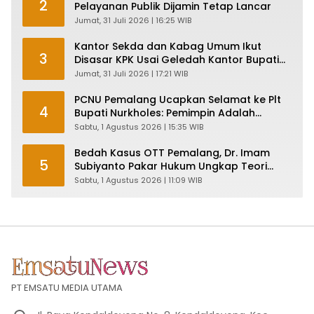
2
Pelayanan Publik Dijamin Tetap Lancar
Jumat, 31 Juli 2026 | 16:25 WIB
Kantor Sekda dan Kabag Umum Ikut
3
Disasar KPK Usai Geledah Kantor Bupati
Pemalang
Jumat, 31 Juli 2026 | 17:21 WIB
PCNU Pemalang Ucapkan Selamat ke Plt
4
Bupati Nurkholes: Pemimpin Adalah
Pelayan Rakyat!
Sabtu, 1 Agustus 2026 | 15:35 WIB
Bedah Kasus OTT Pemalang, Dr. Imam
5
Subiyanto Pakar Hukum Ungkap Teori
Penyertaan KPK
Sabtu, 1 Agustus 2026 | 11:09 WIB
PT EMSATU MEDIA UTAMA