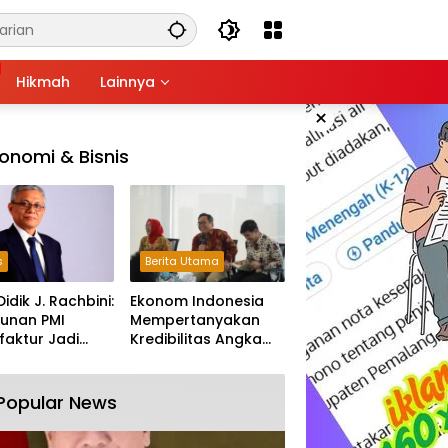
Hikmah
Lainnya
×
onomi & Bisnis
s
Berita Utama
Didik J. Rachbini:
Ekonom Indonesia
unan PMI
Mempertanyakan
aktur Jadi
Kredibilitas Angka
m Melemahnya
Pertumbuhan 5,61%:
tri Nasional
Tumbuh Tapi Rapuh
Popular News