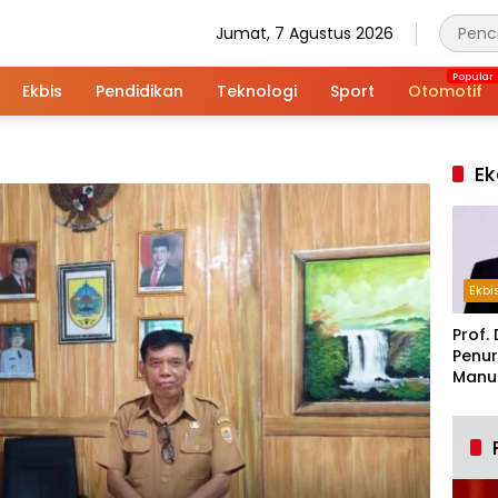
Jumat, 7 Agustus 2026
Ekbis
Pendidikan
Teknologi
Sport
Otomotif
Ek
Ekbi
Prof. 
Penur
Manuf
Alar
Indus