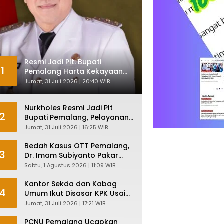
Resmi Jadi Plt. Bupati
1
Pemalang Harta Kekayaan
Nurkholes Sentuh Rp 12 Miliar
Jumat, 31 Juli 2026 | 20:40 WIB
Nurkholes Resmi Jadi Plt
2
Bupati Pemalang, Pelayanan
Publik Dijamin Tetap Lancar
Jumat, 31 Juli 2026 | 16:25 WIB
Bedah Kasus OTT Pemalang,
3
Dr. Imam Subiyanto Pakar
Hukum Ungkap Teori
Sabtu, 1 Agustus 2026 | 11:09 WIB
Penyertaan KPK
Kantor Sekda dan Kabag
4
Umum Ikut Disasar KPK Usai
Geledah Kantor Bupati
Jumat, 31 Juli 2026 | 17:21 WIB
Pemalang
PCNU Pemalang Ucapkan