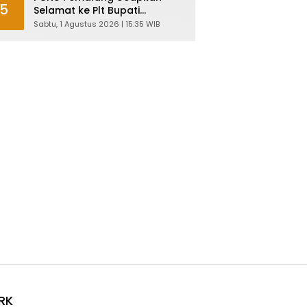
5
Selamat ke Plt Bupati
Nurkholes: Pemimpin Adalah
Sabtu, 1 Agustus 2026 | 15:35 WIB
Pelayan Rakyat!
RK