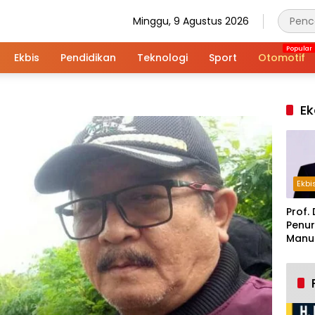
Minggu, 9 Agustus 2026
Ekbis
Pendidikan
Teknologi
Sport
Otomotif
Ek
Ekbi
Prof. 
Penur
Manuf
Alar
Indus