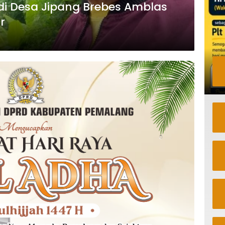
di Desa Jipang Brebes Amblas
r