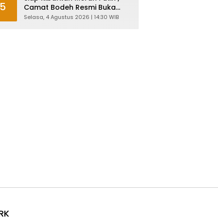
5
Camat Bodeh Resmi Buka
Pelatihan Capaska 2026
Selasa, 4 Agustus 2026 | 14:30 WIB
RK