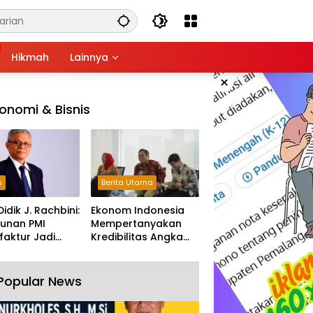
Hikmah
Lainnya
×
onomi & Bisnis
s
Berita Utama
Didik J. Rachbini:
Ekonom Indonesia
unan PMI
Mempertanyakan
aktur Jadi
Kredibilitas Angka
m Melemahnya
Pertumbuhan 5,61%:
tri Nasional
Tumbuh Tapi Rapuh
Popular News