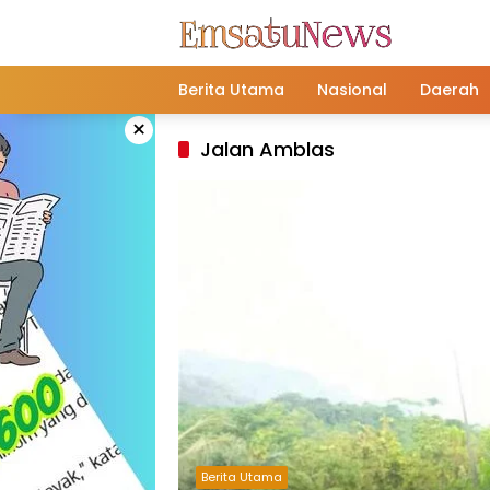
Langsung
ke
konten
Berita Utama
Nasional
Daerah
×
Jalan Amblas
Berita Utama