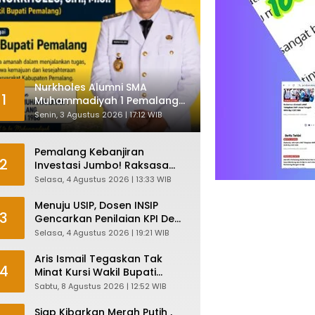
Nurkholes Alumni SMA
1
Muhammadiyah 1 Pemalang
Angkatan 1986 Resmi
Senin, 3 Agustus 2026 | 17:12 WIB
Menjabat Plt Bupati, Inilah
Pesan Ketua Asmam 86
Pemalang Kebanjiran
2
Investasi Jumbo! Raksasa
Garmen Jepang Siap Bangun
Selasa, 4 Agustus 2026 | 13:33 WIB
Pabrik dan Serap Ribuan
Tenaga Kerja
Menuju USIP, Dosen INSIP
3
Gencarkan Penilaian KPI Demi
Mutu Akademik
Selasa, 4 Agustus 2026 | 19:21 WIB
Aris Ismail Tegaskan Tak
4
Minat Kursi Wakil Bupati
Pemalang, Fokus Kawal
Sabtu, 8 Agustus 2026 | 12:52 WIB
Lembaga Legislatif
Siap Kibarkan Merah Putih ,