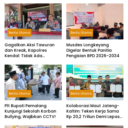
Berita Utama
Berita Utama
Gagalkan Aksi Tawuran
Musdes Longkeyang
dan Kreak, Kapolres
Digelar Bentuk Panitia
Kendal: Tidak Ada
Pengisian BPD 2026–2034
Toleransi dan Ruang Bagi
Pelaku Kejahatan Jalanan
Berita Utama
Berita Utama
Plt Bupati Pemalang
Kolaborasi Maut Jateng-
Kunjungi Sekolah Korban
Kaltim: Teken Kerja Sama
Bullying, Wajibkan CCTV!
Rp 20,2 Triliun Demi Lepas
dari Ketergantungan Pusat