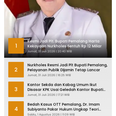
Resmi Jadi Plt. Bupati Pemalang Harta
1
Kekayaan Nurkholes Sentuh Rp 12 Miliar
Jumat, 31 Juli 2026 | 20:40 WIB
Nurkholes Resmi Jadi Plt Bupati Pemalang,
2
Pelayanan Publik Dijamin Tetap Lancar
Jumat, 31 Juli 2026 | 16:25 WIB
Kantor Sekda dan Kabag Umum Ikut
3
Disasar KPK Usai Geledah Kantor Bupati
Pemalang
Jumat, 31 Juli 2026 | 17:21 WIB
Bedah Kasus OTT Pemalang, Dr. Imam
4
Subiyanto Pakar Hukum Ungkap Teori
Penyertaan KPK
Sabtu, 1 Agustus 2026 | 11:09 WIB