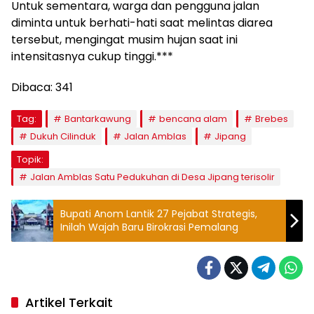
Untuk sementara, warga dan pengguna jalan
diminta untuk berhati-hati saat melintas diarea
tersebut, mengingat musim hujan saat ini
intensitasnya cukup tinggi.***
Dibaca:
341
Tag:
Bantarkawung
bencana alam
Brebes
Dukuh Cilinduk
Jalan Amblas
Jipang
Topik:
Jalan Amblas Satu Pedukuhan di Desa Jipang terisolir
Bupati Anom Lantik 27 Pejabat Strategis,
Inilah Wajah Baru Birokrasi Pemalang
Artikel Terkait