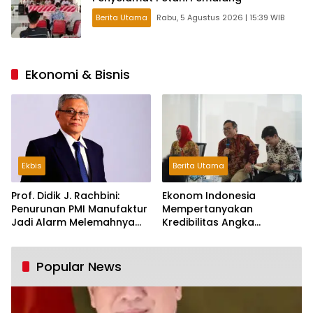
Berita Utama
Rabu, 5 Agustus 2026 | 15:39 WIB
Ekonomi & Bisnis
Ekbis
Berita Utama
Prof. Didik J. Rachbini:
Ekonom Indonesia
Penurunan PMI Manufaktur
Mempertanyakan
Jadi Alarm Melemahnya
Kredibilitas Angka
Industri Nasional
Pertumbuhan 5,61%:
Tumbuh Tapi Rapuh
Popular News