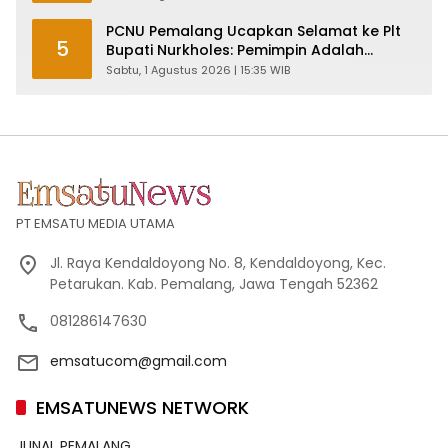
PCNU Pemalang Ucapkan Selamat ke Plt
5
Bupati Nurkholes: Pemimpin Adalah
Pelayan Rakyat!
Sabtu, 1 Agustus 2026 | 15:35 WIB
PT EMSATU MEDIA UTAMA
Jl. Raya Kendaldoyong No. 8, Kendaldoyong, Kec.
Petarukan. Kab. Pemalang, Jawa Tengah 52362
081286147630
emsatucom@gmail.com
EMSATUNEWS NETWORK
JUNAL PEMALANG