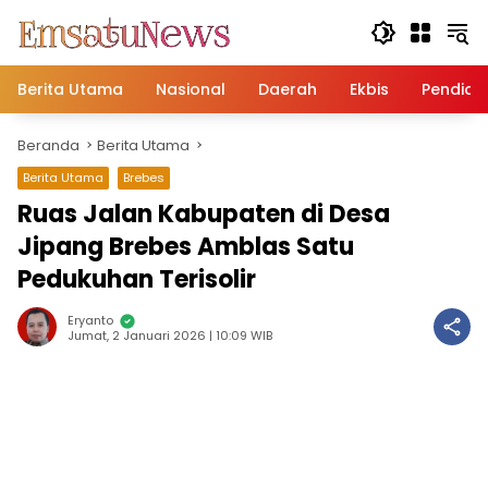
Langsung
ke
konten
Berita Utama
Nasional
Daerah
Ekbis
Pendidi
Beranda
Berita Utama
Berita Utama
Brebes
Ruas Jalan Kabupaten di Desa
Jipang Brebes Amblas Satu
Pedukuhan Terisolir
Eryanto
Jumat, 2 Januari 2026 | 10:09 WIB