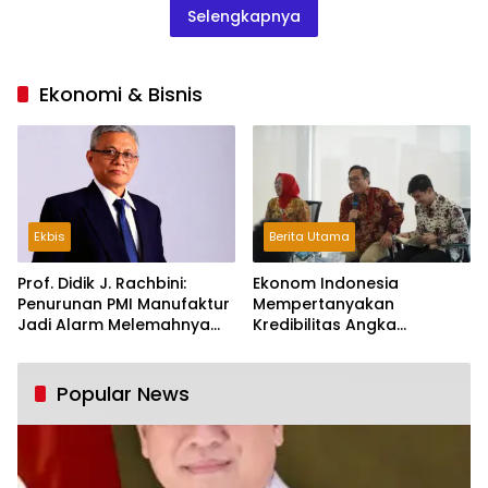
Selengkapnya
Ekonomi & Bisnis
Ekbis
Berita Utama
Prof. Didik J. Rachbini:
Ekonom Indonesia
Penurunan PMI Manufaktur
Mempertanyakan
Jadi Alarm Melemahnya
Kredibilitas Angka
Industri Nasional
Pertumbuhan 5,61%:
Tumbuh Tapi Rapuh
Popular News