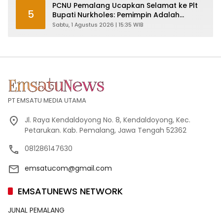
PCNU Pemalang Ucapkan Selamat ke Plt
5
Bupati Nurkholes: Pemimpin Adalah
Pelayan Rakyat!
Sabtu, 1 Agustus 2026 | 15:35 WIB
PT EMSATU MEDIA UTAMA
Jl. Raya Kendaldoyong No. 8, Kendaldoyong, Kec.
Petarukan. Kab. Pemalang, Jawa Tengah 52362
081286147630
emsatucom@gmail.com
EMSATUNEWS NETWORK
JUNAL PEMALANG