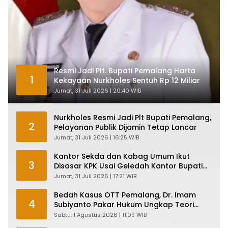
Resmi Jadi Plt. Bupati Pemalang Harta
1
Kekayaan Nurkholes Sentuh Rp 12 Miliar
Jumat, 31 Juli 2026 | 20:40 WIB
Nurkholes Resmi Jadi Plt Bupati Pemalang,
2
Pelayanan Publik Dijamin Tetap Lancar
Jumat, 31 Juli 2026 | 16:25 WIB
Kantor Sekda dan Kabag Umum Ikut
3
Disasar KPK Usai Geledah Kantor Bupati
Pemalang
Jumat, 31 Juli 2026 | 17:21 WIB
Bedah Kasus OTT Pemalang, Dr. Imam
4
Subiyanto Pakar Hukum Ungkap Teori
Penyertaan KPK
Sabtu, 1 Agustus 2026 | 11:09 WIB