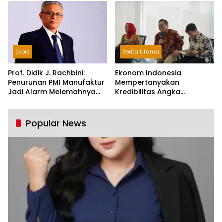
Ekbis
Berita Utama
Prof. Didik J. Rachbini:
Ekonom Indonesia
Penurunan PMI Manufaktur
Mempertanyakan
Jadi Alarm Melemahnya
Kredibilitas Angka
Industri Nasional
Pertumbuhan 5,61%:
Tumbuh Tapi Rapuh
Popular News