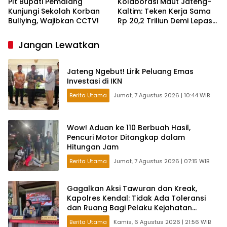
Plt Bupati Pemalang
Kolaborasi Maut Jateng-
Kunjungi Sekolah Korban
Kaltim: Teken Kerja Sama
Bullying, Wajibkan CCTV!
Rp 20,2 Triliun Demi Lepas
dari Ketergantungan Pusat
Jangan Lewatkan
Jateng Ngebut! Lirik Peluang Emas
Investasi di IKN
Berita Utama
Jumat, 7 Agustus 2026 | 10:44 WIB
Wow! Aduan ke 110 Berbuah Hasil,
Pencuri Motor Ditangkap dalam
Hitungan Jam
Berita Utama
Jumat, 7 Agustus 2026 | 07:15 WIB
Gagalkan Aksi Tawuran dan Kreak,
Kapolres Kendal: Tidak Ada Toleransi
dan Ruang Bagi Pelaku Kejahatan
Jalanan
Berita Utama
Kamis, 6 Agustus 2026 | 21:56 WIB