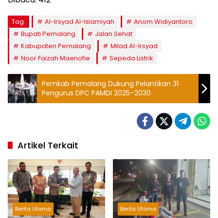
Tag:
Al-Irsyad Al-Islamiyah
Anom Widiyantoro
Bupati Pemalang
Jalan Sehat
Kabupaten Pemalang
Milad Al-Irsyad
Noor Faizah Maenofie
Sepeda Listrik
Pemkab Pemalang Dukung Pelantikan 31
Pengurus DPC PAMDI 2025–2030
Artikel Terkait
Berita Utama
Berita Utama