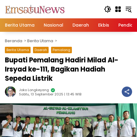
Langsung
ke
konten
Berita Utama
Nasional
Daerah
Ekbis
Pendidi
Beranda
Berita Utama
Berita Utama
Daerah
Pemalang
Bupati Pemalang Hadiri Milad Al-
Irsyad ke-111, Bagikan Hadiah
Sepeda Listrik
Joko Longkeyang
Sabtu, 13 September 2025 | 13:45 WIB