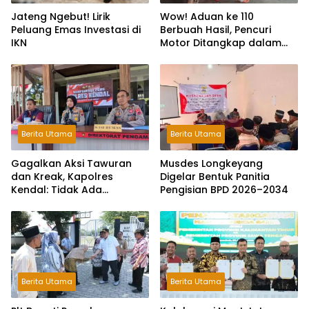
Jateng Ngebut! Lirik
Wow! Aduan ke 110
Peluang Emas Investasi di
Berbuah Hasil, Pencuri
IKN
Motor Ditangkap dalam
Hitungan Jam
Berita Utama
Berita Utama
Gagalkan Aksi Tawuran
Musdes Longkeyang
dan Kreak, Kapolres
Digelar Bentuk Panitia
Kendal: Tidak Ada
Pengisian BPD 2026–2034
Toleransi dan Ruang Bagi
Pelaku Kejahatan Jalanan
Berita Utama
Berita Utama