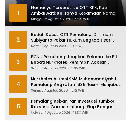
Namanya Terseret Isu OTT KPK, Putri
1
Ambarwati: Itu Hanya Kesamaan Nama
Minggu, 2 Agustus 2026 | 15:09 WIB
Bedah Kasus OTT Pemalang, Dr. Imam
2
Subiyanto Pakar Hukum Ungkap Teori
Penyertaan KPK
Sabtu, 1 Agustus 2026 | 11:09 WIB
PCNU Pemalang Ucapkan Selamat ke Plt
3
Bupati Nurkholes: Pemimpin Adalah
Pelayan Rakyat!
Sabtu, 1 Agustus 2026 | 15:35 WIB
Nurkholes Alumni SMA Muhammadiyah 1
4
Pemalang Angkatan 1986 Resmi Menjabat
Plt Bupati, Inilah Pesan Ketua Asmam 86
Senin, 3 Agustus 2026 | 17:12 WIB
Pemalang Kebanjiran Investasi Jumbo!
5
Raksasa Garmen Jepang Siap Bangun
Pabrik dan Serap Ribuan Tenaga Kerja
Selasa, 4 Agustus 2026 | 13:33 WIB